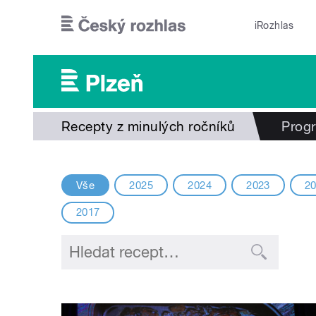
Přejít k hlavnímu obsahu
iRozhlas
Recepty z minulých ročníků
Prog
Vše
2025
2024
2023
2
2017