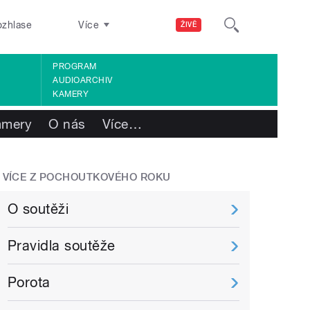
ozhlase
Více
ŽIVĚ
PROGRAM
AUDIOARCHIV
KAMERY
amery
O nás
Více
…
VÍCE Z POCHOUTKOVÉHO ROKU
O soutěži
Pravidla soutěže
Porota