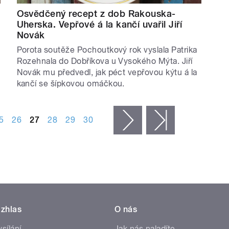
Osvědčený recept z dob Rakouska-
Uherska. Vepřové á la kančí uvařil Jiří
Novák
Porota soutěže Pochoutkový rok vyslala Patrika
Rozehnala do Dobříkova u Vysokého Mýta. Jiří
Novák mu předvedl, jak péct vepřovou kýtu á la
kančí se šípkovou omáčkou.
5
26
27
28
29
30
následující ›
poslední »
zhlas
O nás
ysílání
Jak nás naladíte