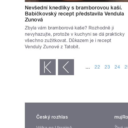
Nevšední knedlíky s bramborovou kaší.
Babičkovský recept představila Vendula
Zunová
Zbyla vám bramborová kaše? Rozhodně ji
nevyhazujte, protože v kuchyni se dá prakticky
všechno zužitkovat. Důkazem je i recept
Venduly Zunové z Tatobit.
STRÁNKY
…
22
23
24
2
« první
‹ předchozí
Český rozhlas
mujRo
Válka na Ukrajině
Živé v