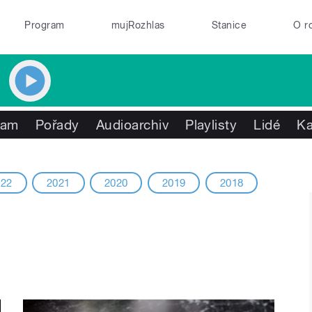
Program
mujRozhlas
Stanice
O r
ram
Pořady
Audioarchiv
Playlisty
Lidé
K
022
2021
2020
2019
2018