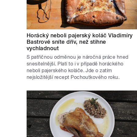
Horácký neboli pajerský koláč Vladimíry
Bastrové sníte dřív, než stihne
vychladnout
S patřičnou odměnou je náročná práce hned
snesitelnější. Platí to i v případě horáckého
neboli pajerského koláče. Jde o zatím
nejsložitější recept Pochoutkového roku.