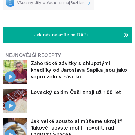
Všechny díly pořadu na mujRozhlas
Jak nás naladíte na DABu
NEJNOVĚJŠÍ RECEPTY
Záhorácké závitky s chlupatými
knedlíky od Jaroslava Sapíka jsou jako
vepřo zelo v závitku
Lovecký salám Češi znají už 100 let
Jak velké sousto si můžeme ukrojit?
Takové, abyste mohli hovořit, radí
Ladislav Špaček