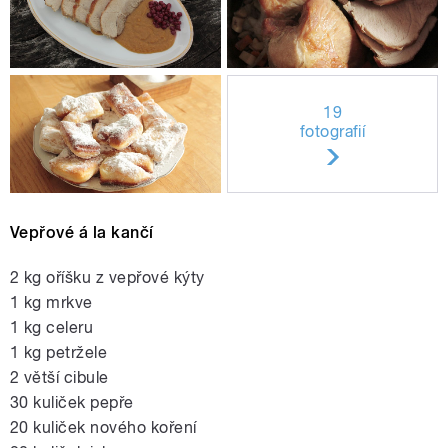
19
fotografií
Vepřové á la kančí
2 kg oříšku z vepřové kýty
1 kg mrkve
1 kg celeru
1 kg petržele
2 větší cibule
30 kuliček pepře
20 kuliček nového koření