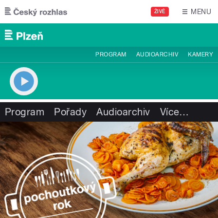
Přejít k hlavnímu obsahu
MENU
ŽIVĚ
PROGRAM
AUDIOARCHIV
KAMERY
Program
Pořady
Audioarchiv
Více
…