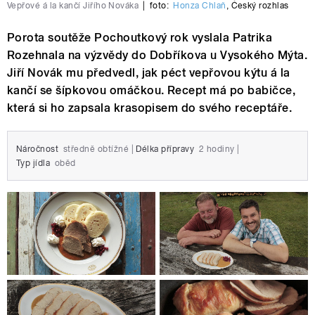
Vepřové á la kančí Jiřího Nováka
|
foto:
Honza Chlaň
,
Český rozhlas
Porota soutěže Pochoutkový rok vyslala Patrika
Rozehnala na výzvědy do Dobříkova u Vysokého Mýta.
Jiří Novák mu předvedl, jak péct vepřovou kýtu á la
kančí se šípkovou omáčkou. Recept má po babičce,
která si ho zapsala krasopisem do svého receptáře.
Náročnost
středně obtížné
|
Délka přípravy
2 hodiny
|
Typ jídla
oběd