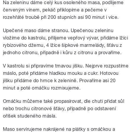
Na zeleninu dáme celý kus osoleného masa, podlijeme
červeným vínem, pekáč přiklopíme a pečeme v
rozehřáté troubě při 200 stupních asi 90 minut i více.
Upečené maso dáme stranou. Upečenou zeleninu
vložíme do kastrolu, přilijeme vepřový vývar, přidáme lžíci
rybízového džemu, 4 lžíce šípkové marmelády, šťávu z
jednoho citronu, případně i kůru z citronu a provaříme.
V kastrolu si připravíme tmavou jíšku. Nejprve rozpustíme
máslo, poté přidáme hladkou mouku a cukr. Hotovou
jíšku přidáme do hrnce k zelenině. Provaříme asi 20
minut a poté omáčku rozmixujeme.
Omáčku můžeme také propasírovat, dle chuti přidat sůl
nebo trochu citronové šťávy, případně po odstavení
oříšek studeného másla.
Maso servírujeme nakrájené na plátky s omáčkou a