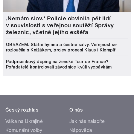
‚Nemám slov.‘ Policie obvinila pět lidí
v souvislosti s veřejnou soutěží Správy
železnic, včetně jejího exšéfa
OBRAZEM: Státní hymna a čestné salvy. Veřejnost se
rozloučila s Knížákem, projev pronesl Klaus i Klempíř
Podprsenkový doping na ženské Tour de France?
Pořadatelé kontrolovali závodnice kvůli vycpávkám
Český rozhlas
O nás
Válka na Ukrajině
Jak nás naladíte
Komunální volby
Nápověda