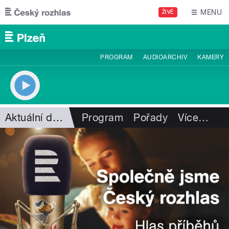
Přejít k hlavnímu obsahu
MENU
ŽIVĚ
PROGRAM
AUDIOARCHIV
KAMERY
Aktuální dění
Program
Pořady
Více
…