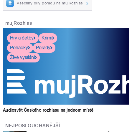
Všechny díly pořadu na mujRozhlas
mujRozhlas
Hry a četby
Krimi
Pohádky
Pořady
Živé vysílání
Audiosvět Českého rozhlasu na jednom místě
NEJPOSLOUCHANĚJŠÍ