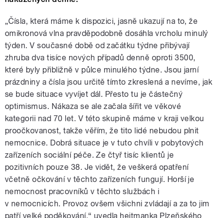
„Čísla, která máme k dispozici, jasně ukazují na to, že
omikronová vlna pravděpodobně dosáhla vrcholu minulý
týden. V současné době od začátku týdne přibývají
zhruba dva tisíce nových případů denně oproti 3500,
které byly přibližně v půlce minulého týdne. Jsou jarní
prázdniny a čísla jsou určitě tímto zkreslená a nevíme, jak
se bude situace vyvíjet dál. Přesto tu je částečný
optimismus. Nákaza se ale začala šířit ve věkové
kategorii nad 70 let. V této skupině máme v kraji velkou
proočkovanost, takže věřím, že tito lidé nebudou plnit
nemocnice. Dobrá situace je v tuto chvíli v pobytových
zařízeních sociální péče. Ze čtyř tisíc klientů je
pozitivních pouze 38. Je vidět, že veškerá opatření
včetně očkování v těchto zařízeních fungují. Horší je
nemocnost pracovníků v těchto službách i
v nemocnicích. Provoz ovšem všichni zvládají a za to jim
patří velké poděkování,“ uvedla hejtmanka Plzeňského