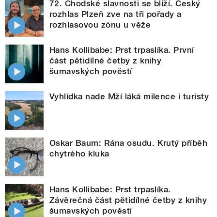
72. Chodské slavnosti se blíží. Český
rozhlas Plzeň zve na tři pořady a
rozhlasovou zónu u věže
Hans Kollibabe: Prst trpaslíka. První
část pětidílné četby z knihy
šumavských pověstí
Vyhlídka nade Mží láká milence i turisty
Oskar Baum: Rána osudu. Krutý příběh
chytrého kluka
Hans Kollibabe: Prst trpaslíka.
Závěrečná část pětidílné četby z knihy
šumavských pověstí