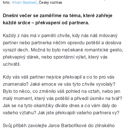
foto:
Khalil Baalbaki
,
Český rozhlas
Dnešní večer se zaměříme na téma, které zahřeje
každé srdce – překvapení od partnera.
Každý z nás má v paměti chvíle, kdy nás náš milovaný
partner nebo partnerka něčím opravdu potěšil a doslova
vyrazil dech. Možná to bylo nečekané romantické gesto,
překvapivý dárek, nebo spontánní výlet, který vás
uchvátil.
Kdy vás váš partner nejvíce překvapil a co to pro vás
znamenalo? Jaké emoce ve vás tyto chvíle vyvolaly?
Bylo to něco, co změnilo váš pohled na vztah, nebo jen
malý moment, který vás potěšil a přivedl úsměv na tvář?
Jak se na tyto okamžiky díváte dnes a co vám daly do
vašeho vztahu? Jak jste překvapili vašeho partnera vy?
Svůj příběh zavolejte Jarce Barboříkové do zlínského