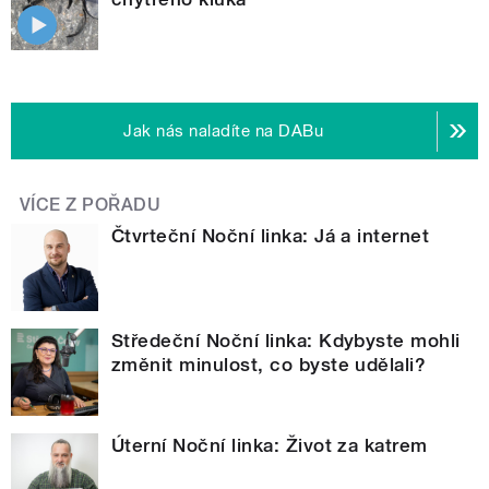
Jak nás naladíte na DABu
VÍCE Z POŘADU
Čtvrteční Noční linka: Já a internet
Středeční Noční linka: Kdybyste mohli
změnit minulost, co byste udělali?
Úterní Noční linka: Život za katrem