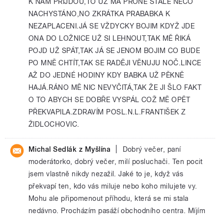
K NÁM PŘIJDOU,TO UŽ MÁ PRONĚ STÁLE NĚCO
NACHYSTÁNO,NO ZKRÁTKA PRABABKA K
NEZAPLACENI.JÁ SE VŽDYCKY BOJIM KDYŽ JDE
ONA DO LOŽNICE UŽ SI LEHNOUT,TAK MĚ ŘIKÁ
POJD UŽ SPÁT,TAK JÁ SE JENOM BOJIM CO BUDE
PO MNĚ CHTÍT,TAK SE RADĚJI VĚNUJU NOČ.LINCE
AŽ DO JEDNÉ HODINY KDY BABKA UŽ PĚKNĚ
HAJÁ.RÁNO MĚ NIC NEVYČITÁ,TAK ŽE JI ŠLO FAKT
O TO ABYCH SE DOBŘE VYSPÁL COŽ MĚ OPĚT
PŘEKVAPILA.ZDRAVÍM POSL.N.L.FRANTIŠEK Z
ŽIDLOCHOVIC.
|
Michal Sedlák z Myšlína
Dobrý večer, paní
moderátorko, dobrý večer, milí posluchači. Ten pocit
jsem vlastně nikdy nezažil. Jaké to je, když vás
překvapí ten, kdo vás miluje nebo koho milujete vy.
Mohu ale připomenout příhodu, která se mi stala
nedávno. Procházím pasáží obchodního centra. Míjím