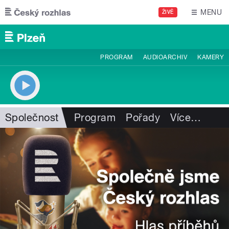
Přejít k hlavnímu obsahu
MENU
ŽIVĚ
PROGRAM
AUDIOARCHIV
KAMERY
Společnost
Program
Pořady
Více
…