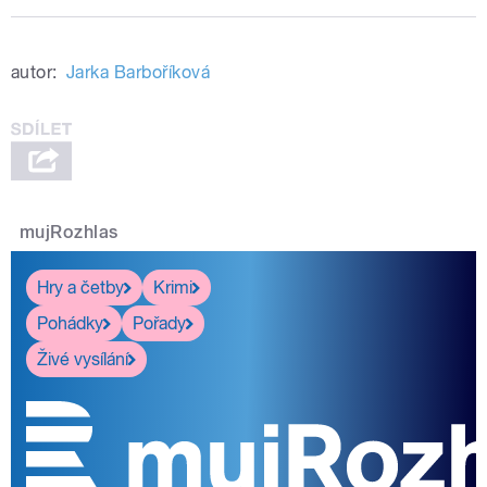
autor:
Jarka Barboříková
mujRozhlas
Hry a četby
Krimi
Pohádky
Pořady
Živé vysílání