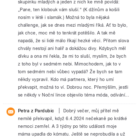
skupinku mladých a jeden z nich ke mně povídá:
„Pane, ten klobouk vám sluší.“ (K džínům a košili
nosím v létě i slamák.) Možná to byla nějaká
challenge, jak se dnes mezi mladými říká. Ať to bylo,
jak chce, moc mě to tenkrát potěšilo. A tak mě
napadá, že si lidé málo říkají hezké věci. Přitom slova
chvály nestojí ani halíř a dokážou divy. Kdybych měl
dívku a ona mi řekla, že mi to sluší, myslím, že bych
z toho byl v sedmém nebi. Mimochodem, jak to v
tom sedmém nebi vůbec vypadá? Že bych se tam
někdy vypravil. Kdo má partnera, který ho umí
překvapit, možná to ví. Dobrou noc. Přemýšlím, jestli
se někdy v Noční lince objevilo téma móda, odívání...
|
Petra z Pardubic
Dobrý večer, můj přítel mě
nemilé překvapil, když 6.4.2024 nečekaně po krátké
nemoci zemřel. A 3 týdny po této události moje
máma upadla do kómatu. Ještě se neprobudila a už