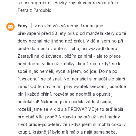
se asi neprobudí. Hezký zbytek večera vám přeje
Petra z Pardubic
|
Fany
Zdravím vás všechny. Trochu jiné
překvapení před 30 lety přišlo od manžela který do té
doby neznal nic jiného než práci. Viděla jsem ho při
cestě do města v autě s... aha, asi vyzvedl dceru.
Zastavil na křižovatce, běžím za nimi - ale to přece
není dcera, vidím už z dálky. Jiná žena, i když se k
sobě nijak neměli, vycítila jsem, oč jde. Doma po
"výslechu" se přiznal. Ne, nenašel si mladší ale starší
ženu! Od té chvíle mi, plný výčitek svědomí, ochotně
plnil každé přání, rozvést se nechtěl a opustit ji
nedokázal! Nakonec jsem podala žádost sama,
rozešli jsme se v klidu a PŘEKVAPIVĚ je to teď lepší
pro oba! Víte proč? Nebavilo by mě už vést nudný
život práce-jídlo-televize i když jsem si mohla cokoliv
koupit, krásnější bylo mít málo a najít sama sebe.