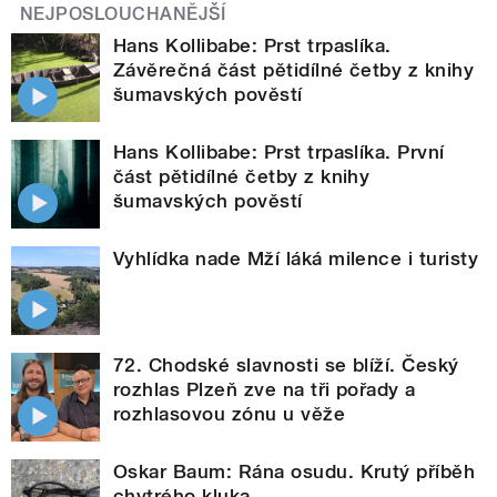
NEJPOSLOUCHANĚJŠÍ
Hans Kollibabe: Prst trpaslíka.
Závěrečná část pětidílné četby z knihy
šumavských pověstí
Hans Kollibabe: Prst trpaslíka. První
část pětidílné četby z knihy
šumavských pověstí
Vyhlídka nade Mží láká milence i turisty
72. Chodské slavnosti se blíží. Český
rozhlas Plzeň zve na tři pořady a
rozhlasovou zónu u věže
Oskar Baum: Rána osudu. Krutý příběh
chytrého kluka