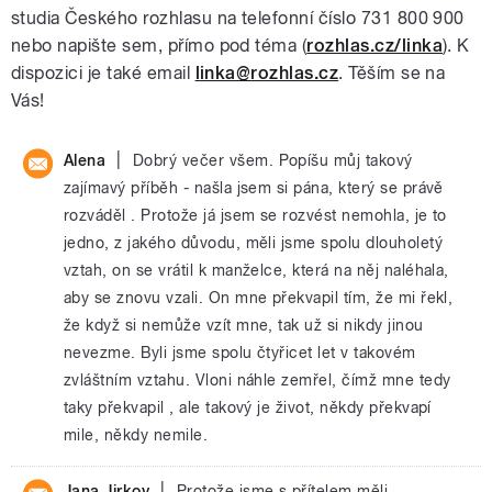
studia Českého rozhlasu na telefonní číslo 731 800 900
nebo napište sem, přímo pod téma (
rozhlas.cz/linka
). K
dispozici je také email
linka@rozhlas.cz
. Těším se na
Vás!
|
Alena
Dobrý večer všem. Popíšu můj takový
zajímavý příběh - našla jsem si pána, který se právě
rozváděl . Protože já jsem se rozvést nemohla, je to
jedno, z jakého důvodu, měli jsme spolu dlouholetý
vztah, on se vrátil k manželce, která na něj naléhala,
aby se znovu vzali. On mne překvapil tím, že mi řekl,
že když si nemůže vzít mne, tak už si nikdy jinou
nevezme. Byli jsme spolu čtyřicet let v takovém
zvláštním vztahu. Vloni náhle zemřel, čímž mne tedy
taky překvapil , ale takový je život, někdy překvapí
mile, někdy nemile.
|
Jana Jirkov
Protože jsme s přítelem měli