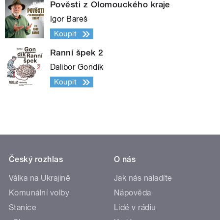
Pověsti z Olomouckého kraje
Igor Bareš
Koupit
Ranní špek 2
Dalibor Gondík
Koupit
Český rozhlas
O nás
Válka na Ukrajině
Jak nás naladíte
Komunální volby
Nápověda
Stanice
Lidé v rádiu