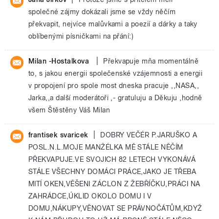
společné zájmy dokázali jsme se vždy něčím
překvapit, nejvíce malůvkami a poezií a dárky a taky
oblíbenými písničkami na přání:)
|
Milan -Hostalkova
Překvapuje mňa momentálně
to, s jakou energii společenské vzájemnosti a energii
v propojení pro spole most dneska pracuje ,,NASA,,
Jarka,,a další moderátoři ,- gratuluju a Děkuju ,hodně
všem Štěstěny Váš Milan
|
frantisek svaricek
DOBRY VEČÉR P.JARUŠKO A
POSL.N.L.MOJE MANŽÉLKA MĚ STÁLE NĚČÍM
PŘEKVAPUJE.VE SVOJICH 82 LETECH VYKONÁVÁ
STÁLE VŠECHNY DOMÁCI PRÁCE,JAKO JE TŘEBA
MITÍ OKEN,VĚŠENI ZÁCLON Z ŽEBŘÍČKU,PRÁCI NA
ZAHRÁDCE,ÚKLID OKOLO DOMU I V
DOMU,NÁKUPY,VĚNOVAT SE PRÁVNOČÁTŮM,KDYŽ