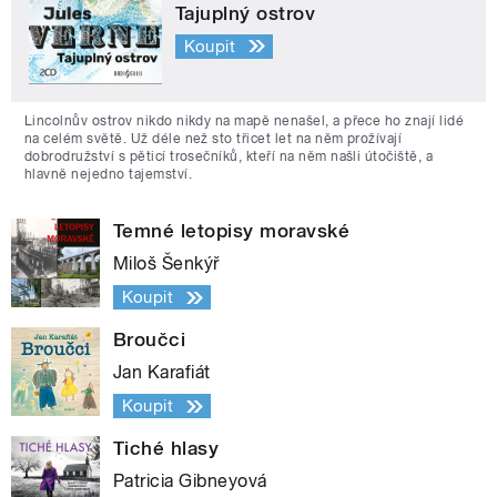
Tajuplný ostrov
Koupit
Lincolnův ostrov nikdo nikdy na mapě nenašel, a přece ho znají lidé
na celém světě. Už déle než sto třicet let na něm prožívají
dobrodružství s pěticí trosečníků, kteří na něm našli útočiště, a
hlavně nejedno tajemství.
Temné letopisy moravské
Miloš Šenkýř
Koupit
Broučci
Jan Karafiát
Koupit
Tiché hlasy
Patricia Gibneyová