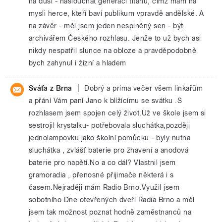
na duši - naslouchat generaci titánů, čímž mám na
mysli herce, kteří baví publikum vpravdě andělské. A
na závěr - měl jsem jeden nesplněný sen - být
archivářem Českého rozhlasu. Jenže to už bych asi
nikdy nespatřil slunce na obloze a pravděpodobně
bych zahynul i žízní a hladem
|
Sváťa z Brna
Dobrý a prima večer všem linkařům
a přání Vám paní Jano k blížícímu se svátku .S
rozhlasem jsem spojen celý život.Už ve škole jsem si
sestrojil krystalku- potřebovala sluchátka,později
jednolampovku jako školní pomůcku - byly nutna
sluchátka , zvlášť baterie pro žhavení a anodová
baterie pro napětí.No a co dál? Vlastnil jsem
gramoradia , přenosné přijimače některá i s
časem.Nejraději mám Radio Brno.Využil jsem
sobotního Dne otevřených dveří Radia Brno a měl
jsem tak možnost poznat hodně zaměstnanců na