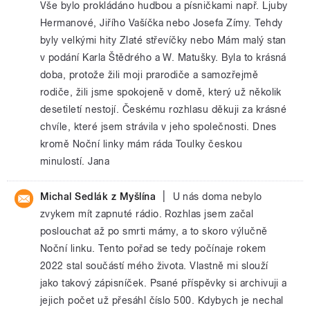
Vše bylo prokládáno hudbou a písničkami např. Ljuby
Hermanové, Jiřího Vašíčka nebo Josefa Zímy. Tehdy
byly velkými hity Zlaté střevíčky nebo Mám malý stan
v podání Karla Štědrého a W. Matušky. Byla to krásná
doba, protože žili moji prarodiče a samozřejmě
rodiče, žili jsme spokojeně v domě, který už několik
desetiletí nestojí. Českému rozhlasu děkuji za krásné
chvíle, které jsem strávila v jeho společnosti. Dnes
kromě Noční linky mám ráda Toulky českou
minulostí. Jana
|
Michal Sedlák z Myšlína
U nás doma nebylo
zvykem mít zapnuté rádio. Rozhlas jsem začal
poslouchat až po smrti mámy, a to skoro výlučně
Noční linku. Tento pořad se tedy počínaje rokem
2022 stal součástí mého života. Vlastně mi slouží
jako takový zápisníček. Psané příspěvky si archivuji a
jejich počet už přesáhl číslo 500. Kdybych je nechal