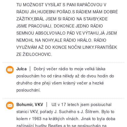
TU MOŽNOST VYSÍLAT S PANI RAPÁČOVOU V
RÁDIU JÍH,HUDEBNI POŘAD.S RÁDIEM MÁM DOBRÉ
ZÁŽITKY,BRÁL JSEM SI RÁDIO NA STAVBY,KDE
JSME PRACOVALI. DOKONCE JEDNO RÁDIO
SEMNOU ABSOLVOVALO PÁD VE VÝTAHU,JÁ JSEM
NEMOHL NA NOHY,ALE RÁDIO HRÁLO. RÁDIO
VYUŽIVÁM AŽ DO KONCE NOČNI LINKY.FRANTIŠEK
ZE ŽIDLOCHOVIC.
|
Julca
Dobrý večer rádio to moje velká láska
poslouchám ho od rána někdy až do dvou hodin do
druhého dne přeji všem krásný večer a hezké
poslouchání.
|
Bohumír, VKV
Už v 17 letech jsem poslouchal
stanici VKV, pořady J. Suchého s J. Šlitrem. Bylo to
kolem r 1963 na krátkých vlnách. Jinak to byla doba
začínající hudby Beatles a to se poslouchalo na