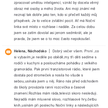
zpracovat umělou inteligencí, vznikl by docela věrný
obraz mé osoby a mého života. Ani moji známí mě
neznají tak dobře jako ten, kdo si přečetl každý můj
příspěvek. Je to velice zvláštní pocit. Ať má Noční
linka své místo v rozhlase i nadále. Za celou dobu
jsem se zatím dovolal asi jenom sedmkrát, ale je
pravda, že jsem se o to moc často nepokoušel.
|
Helena, Náchodsko
Dobrý večer všem. První ,co
si vybavím,je neděle po obědě,my tři děti sedíme s
rodiči v kuchyni a posloucháme pohádku z velkého
gramorádia. Pak první tranzistorové rádio, které jsem
dostala pod stromeček a nosila ho všude s
sebou,usínala jsem u něj. Ráno nás před odchodem
do školy provázela ranní rozcvička a časové
znamení.Rozhlas mám ráda,televizi skoro nesleduji.
Nejradši mám mluvené slovo, rozhlasové hry,četbu
knih,usínám při poslechu Noční linky a následujících