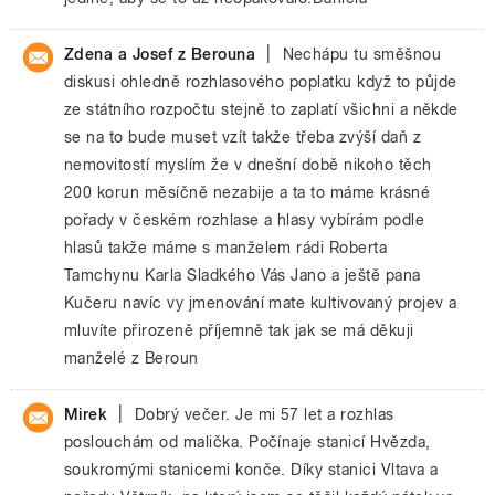
|
Zdena a Josef z Berouna
Nechápu tu směšnou
diskusi ohledně rozhlasového poplatku když to půjde
ze státního rozpočtu stejně to zaplatí všichni a někde
se na to bude muset vzít takže třeba zvýší daň z
nemovitostí myslím že v dnešní době nikoho těch
200 korun měsíčně nezabije a ta to máme krásné
pořady v českém rozhlase a hlasy vybírám podle
hlasů takže máme s manželem rádi Roberta
Tamchynu Karla Sladkého Vás Jano a ještě pana
Kučeru navíc vy jmenování mate kultivovaný projev a
mluvíte přirozeně příjemně tak jak se má děkuji
manželé z Beroun
|
Mirek
Dobrý večer. Je mi 57 let a rozhlas
poslouchám od malička. Počínaje stanicí Hvězda,
soukromými stanicemi konče. Díky stanici Vltava a