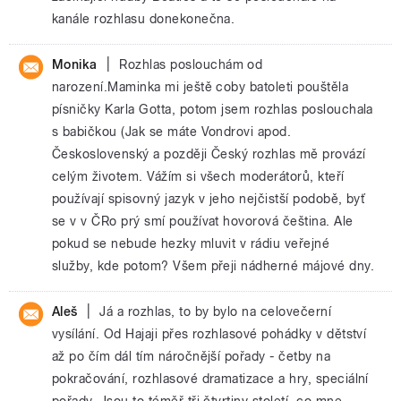
kanále rozhlasu donekonečna.
|
Monika
Rozhlas poslouchám od
narození.Maminka mi ještě coby batoleti pouštěla
písničky Karla Gotta, potom jsem rozhlas poslouchala
s babičkou (Jak se máte Vondrovi apod.
Československý a později Český rozhlas mě provází
celým životem. Vážím si všech moderátorů, kteří
používají spisovný jazyk v jeho nejčistší podobě, byť
se v v ČRo prý smí používat hovorová čeština. Ale
pokud se nebude hezky mluvit v rádiu veřejné
služby, kde potom? Všem přeji nádherné májové dny.
|
Aleš
Já a rozhlas, to by bylo na celovečerní
vysílání. Od Hajaji přes rozhlasové pohádky v dětství
až po čím dál tím náročnější pořady - četby na
pokračování, rozhlasové dramatizace a hry, speciální
pořady. Jsou to téměř tři čtvrtiny století, co mne