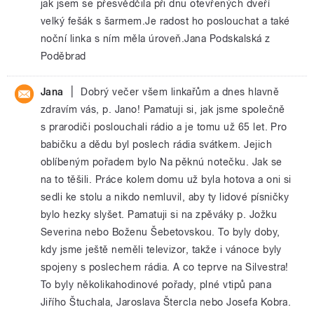
jak jsem se přesvědčila při dnu otevřených dveří
velký fešák s šarmem.Je radost ho poslouchat a také
noční linka s ním měla úroveň.Jana Podskalská z
Poděbrad
|
Jana
Dobrý večer všem linkařům a dnes hlavně
zdravím vás, p. Jano! Pamatuji si, jak jsme společně
s prarodiči poslouchali rádio a je tomu už 65 let. Pro
babičku a dědu byl poslech rádia svátkem. Jejich
oblíbeným pořadem bylo Na pěknú notečku. Jak se
na to těšili. Práce kolem domu už byla hotova a oni si
sedli ke stolu a nikdo nemluvil, aby ty lidové písničky
bylo hezky slyšet. Pamatuji si na zpěváky p. Jožku
Severina nebo Boženu Šebetovskou. To byly doby,
kdy jsme ještě neměli televizor, takže i vánoce byly
spojeny s poslechem rádia. A co teprve na Silvestra!
To byly několikahodinové pořady, plné vtipů pana
Jiřího Štuchala, Jaroslava Štercla nebo Josefa Kobra.