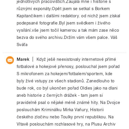
jednotlivých pracovištích.Zaujala mne i historie s
různými exponáty.Opět jsem se setkal s Borkem
Kapitančikem i dalšími redaktory. od nichž jsem získal
podepsané fotografie.Byl jsem svědkem i živého
vysílání.vše jsem točil kamerou a tak mám zase něco
bezva do svého archivu.Držím vám všem palce. Váš
Sváťa
|
Marek
Když ješě neexistovaly internetové přímé
fotbalové a hokejové přenosy, poslouchal jsem pořad
S mikrofonem za hokejem/fotbalem/sportem, kde
byly živé vstupy ze všech stadionů. Zanedlouho to
bude rok, co byl ukončen pořad Oldies jako na dlani
aneb historie z černých drážek - tam jsem si
pravidelně psal o nějaké méně známé hity. Na Dvojce
poslouchám Kriminálku Mirka Vaňury, Historii
českého zločinu nebo Toulky první republikou. Na
Vltavě poslouchám rozhlasové hry, na Plusu Archiv