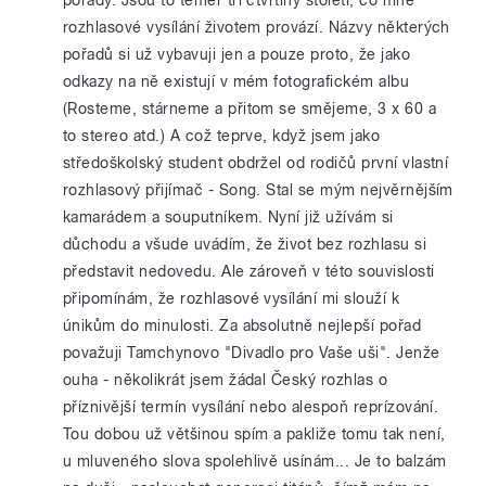
rozhlasové vysílání životem provází. Názvy některých
pořadů si už vybavuji jen a pouze proto, že jako
odkazy na ně existují v mém fotografickém albu
(Rosteme, stárneme a přitom se smějeme, 3 x 60 a
to stereo atd.) A což teprve, když jsem jako
středoškolský student obdržel od rodičů první vlastní
rozhlasový přijímač - Song. Stal se mým nejvěrnějším
kamarádem a souputníkem. Nyní již užívám si
důchodu a všude uvádím, že život bez rozhlasu si
představit nedovedu. Ale zároveň v této souvislosti
připomínám, že rozhlasové vysílání mi slouží k
únikům do minulosti. Za absolutně nejlepší pořad
považuji Tamchynovo "Divadlo pro Vaše uši". Jenže
ouha - několikrát jsem žádal Český rozhlas o
příznivější termín vysílání nebo alespoň reprízování.
Tou dobou už většinou spím a pakliže tomu tak není,
u mluveného slova spolehlivě usínám... Je to balzám