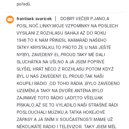
pořadů.
|
frantisek svaricek
DOBRÝ VEČER P.JANO,A
POSL.NOČ.LINKY.MOJE VZPOMÍNKY NA POSLECH
VYSILÁNI Z ROZHLASU SAHAJI AŽ DO ROKU
1948.TO K NÁM PŘINESL KAMARÁD NAŠEHO
TATKY KRYSTALKU,TO PROTO ŽE U NÁS JEŠTĚ
NYBYL ZAVEDENÝ EL.PROUD.TAKY MĚ DALI
SLUCHÁTKA NA UŠI,NO A JÁ JSEM POPRVÉ
SLYŠEL HRÁT NĚCO Z ROZHLASU.POTOM KDYŽ
BYL U NÁS ZAVEDENÝ EL.PROUD,TAK NAŠI
KOUPILI RÁDIO ,OD TOHO RÁDIA ,BYLO ZAVEDENO
UZEMĚNÍ,A TAKY NA DVOŘE ANTÉNA.BYLO
ZAJIMAVÉ TOTO RÁDIO LADIT,TO VŠELIJAK
PÍSKALO,AŽ SE TO VYLADILO.NAŠI STRAŠNĚ RÁDI
POSLOUCHALI MUZIKU,A TATKA HOKEJOVÉ
ZÁPASY A JÁ SNÍM.V SOUČASTNOSTI MÁME UŽ
NĚKOLIKÁTÉ RÁDIO I TELEVIZOR. TAKY JSEM MĚL