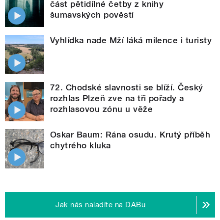
část pětidílné četby z knihy
šumavských pověstí
Vyhlídka nade Mží láká milence i turisty
72. Chodské slavnosti se blíží. Český
rozhlas Plzeň zve na tři pořady a
rozhlasovou zónu u věže
Oskar Baum: Rána osudu. Krutý příběh
chytrého kluka
Jak nás naladíte na DABu