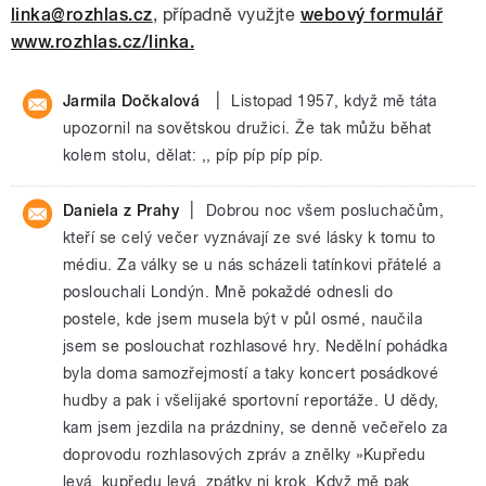
linka@rozhlas.cz
, případně využjte
webový formulář
www.rozhlas.cz/linka.
|
Jarmila Dočkalová
Listopad 1957, když mě táta
upozornil na sovětskou družici. Že tak můžu běhat
kolem stolu, dělat: ,, píp píp píp píp.
|
Daniela z Prahy
Dobrou noc všem posluchačům,
kteří se celý večer vyznávají ze své lásky k tomu to
médiu. Za války se u nás scházeli tatínkovi přátelé a
poslouchali Londýn. Mně pokaždé odnesli do
postele, kde jsem musela být v půl osmé, naučila
jsem se poslouchat rozhlasové hry. Nedělní pohádka
byla doma samozřejmostí a taky koncert posádkové
hudby a pak i všelijaké sportovní reportáže. U dědy,
kam jsem jezdila na prázdniny, se denně večeřelo za
doprovodu rozhlasových zpráv a znělky »Kupředu
levá, kupředu levá, zpátky ni krok, Když mě pak