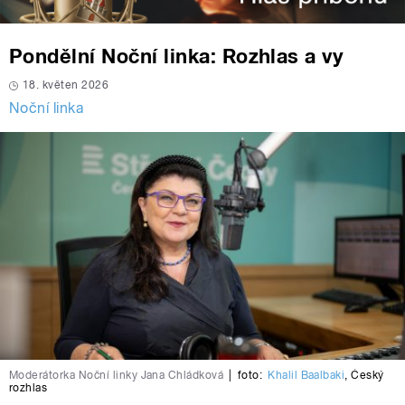
Pondělní Noční linka: Rozhlas a vy
18. květen 2026
Noční linka
Moderátorka Noční linky Jana Chládková
|
foto:
Khalil Baalbaki
,
Český
rozhlas