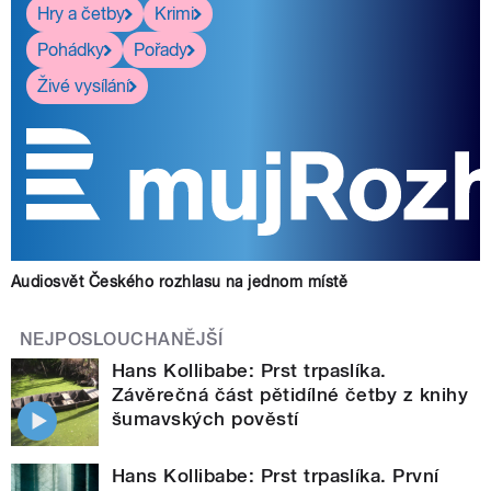
Hry a četby
Krimi
Pohádky
Pořady
Živé vysílání
Audiosvět Českého rozhlasu na jednom místě
NEJPOSLOUCHANĚJŠÍ
Hans Kollibabe: Prst trpaslíka.
Závěrečná část pětidílné četby z knihy
šumavských pověstí
Hans Kollibabe: Prst trpaslíka. První