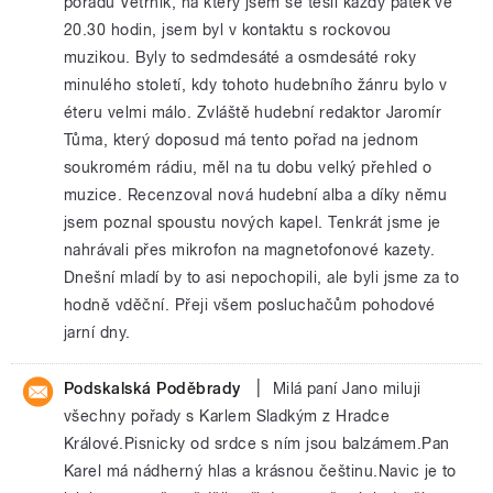
pořadu Větrník, na který jsem se těšil každý pátek ve
20.30 hodin, jsem byl v kontaktu s rockovou
muzikou. Byly to sedmdesáté a osmdesáté roky
minulého století, kdy tohoto hudebního žánru bylo v
éteru velmi málo. Zvláště hudební redaktor Jaromír
Tůma, který doposud má tento pořad na jednom
soukromém rádiu, měl na tu dobu velký přehled o
muzice. Recenzoval nová hudební alba a díky němu
jsem poznal spoustu nových kapel. Tenkrát jsme je
nahrávali přes mikrofon na magnetofonové kazety.
Dnešní mladí by to asi nepochopili, ale byli jsme za to
hodně vděční. Přeji všem posluchačům pohodové
jarní dny.
|
Podskalská Poděbrady
Milá paní Jano miluji
všechny pořady s Karlem Sladkým z Hradce
Králové.Pisnicky od srdce s ním jsou balzámem.Pan
Karel má nádherný hlas a krásnou češtinu.Navic je to