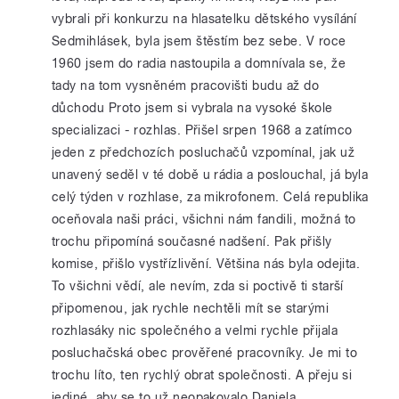
vybrali při konkurzu na hlasatelku dětského vysílání
Sedmihlásek, byla jsem štěstím bez sebe. V roce
1960 jsem do radia nastoupila a domnívala se, že
tady na tom vysněném pracovišti budu až do
důchodu Proto jsem si vybrala na vysoké škole
specializaci - rozhlas. Přišel srpen 1968 a zatímco
jeden z předchozích posluchačů vzpomínal, jak už
unavený seděl v té době u rádia a poslouchal, já byla
celý týden v rozhlase, za mikrofonem. Celá republika
oceňovala naši práci, všichni nám fandili, možná to
trochu připomíná současné nadšení. Pak přišly
komise, přišlo vystřízlivění. Většina nás byla odejita.
To všichni vědí, ale nevím, zda si poctivě ti starší
připomenou, jak rychle nechtěli mít se starými
rozhlasáky nic společného a velmi rychle přijala
posluchačská obec prověřené pracovníky. Je mi to
trochu líto, ten rychlý obrat společnosti. A přeju si
jediné, aby se to už neopakovalo.Daniela