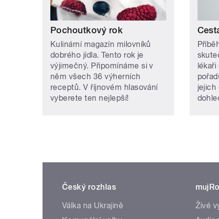
Pochoutkový rok
Cest
Kulinární magazín milovníků
Příbě
dobrého jídla. Tento rok je
skute
výjimečný. Připomínáme si v
lékaři
něm všech 36 výherních
pořad
receptů. V říjnovém hlasování
jejich
vyberete ten nejlepší!
dohle
Český rozhlas
mujRo
Válka na Ukrajině
Živé v