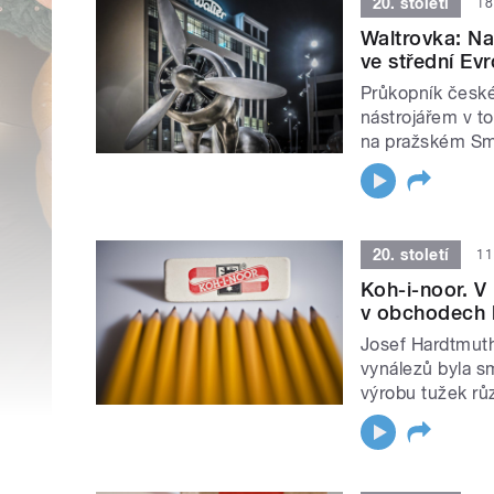
20. století
18
Waltrovka: Na
ve střední Ev
Průkopník české
nástrojářem v to
na pražském Smí
20. století
11
Koh-i-noor. V
v obchodech k
Josef Hardtmuth
vynálezů byla sm
výrobu tužek růz