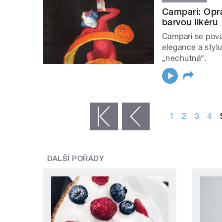
Campari: Opra
barvou likéru
Campari se považ
elegance a stylu
„nechutná“.
STRÁNKY
1
2
3
4
« první
‹ předchozí
DALŠÍ POŘADY