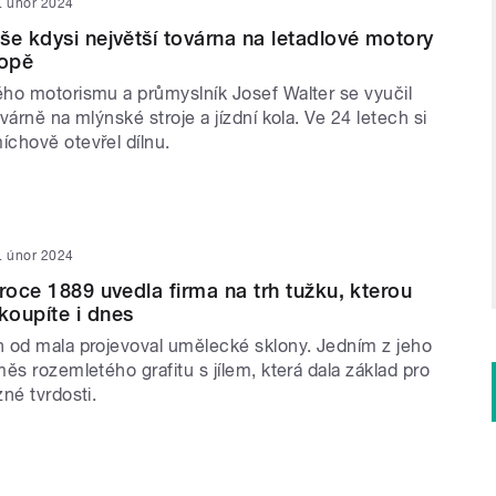
. únor 2024
še kdysi největší továrna na letadlové motory
ropě
ho motorismu a průmyslník Josef Walter se vyučil
várně na mlýnské stroje a jízdní kola. Ve 24 letech si
chově otevřel dílnu.
. únor 2024
 roce 1889 uvedla firma na trh tužku, kterou
oupíte i dnes
 od mala projevoval umělecké sklony. Jedním z jeho
ěs rozemletého grafitu s jílem, která dala základ pro
né tvrdosti.