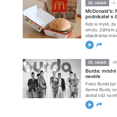
20. století
4.
McDonald’s: F
podnikatel s 
Kdo si myslí, že
omylu. Zářným p
objednávka mixe
20. století
28
Burda: módní 
nevěře
Franz Burda byl 
Aenne Burdy vydr
dostal nůž na kr