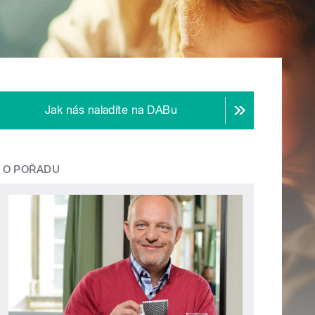
Jak nás naladíte na DABu
O POŘADU