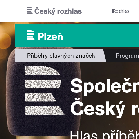
Přejít k hlavnímu obsahu
iRozhlas
Příběhy slavných značek
Progra