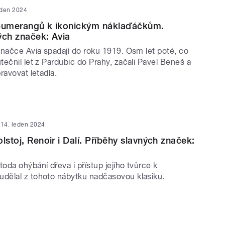
eden 2024
 bumerangů k ikonickým náklaďáčkům.
ých značek: Avia
značce Avia spadají do roku 1919. Osm let poté, co
ečnil let z Pardubic do Prahy, začali Pavel Beneš a
ravovat letadla.
14. leden 2024
lstoj, Renoir i Dalí. Příběhy slavných značek:
da ohýbání dřeva i přístup jejího tvůrce k
ělal z tohoto nábytku nadčasovou klasiku.