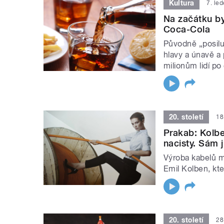
Kultura
7. le
Na začátku by
Coca-Cola
Původně „posilu
hlavy a únavě a 
milionům lidí po
20. století
18
Prakab: Kolbe
nacisty. Sám 
Výroba kabelů má
Emil Kolben, kte
20. století
28