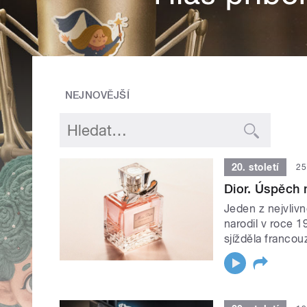
NEJNOVĚJŠÍ
20. století
25
Dior. Úspěch
Jeden z nejvliv
narodil v roce 
sjížděla franco