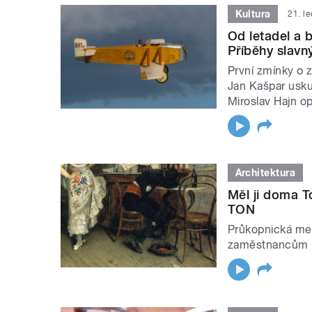
Kultura
21. l
Od letadel a
Příběhy slavn
První zmínky o 
Jan Kašpar uskut
Miroslav Hajn op
Architektura
Měl ji doma To
TON
Průkopnická meto
zaměstnancům ud