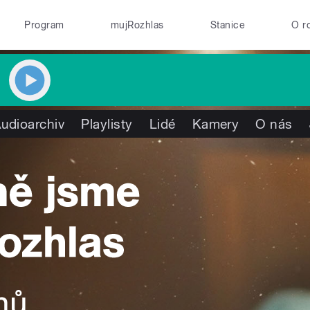
Program
mujRozhlas
Stanice
O r
udioarchiv
Playlisty
Lidé
Kamery
O nás