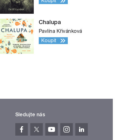
Koupit
Chalupa
Pavlína Křivánková
Koupit
Sledujte nás