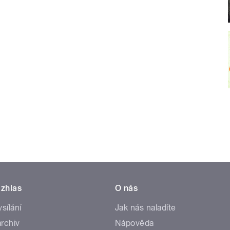
zhlas
O nás
ysílání
Jak nás naladíte
rchiv
Nápověda