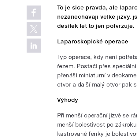
To je sice pravda, ale lapa
nezanechávají velké jizvy, 
desítek let to jen potvrzuje.
Laparoskopické operace
Typ operace, kdy není potřeba
řezem. Postačí přes speciáln
přenáší miniaturní videokamer
otvor a další malý otvor pak 
Výhody
Při menší operační jizvě se rá
menší bolestivost po zákroku
kastrované fenky je bolestivos