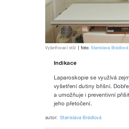
Vyšetřovací stůl
|
foto:
Stanislava Brádlová
Indikace
Laparoskopie se využívá zejm
vyšetření dutiny břišní. Dob
a umožňuje i preventivní přiš
jeho přetočení.
autor:
Stanislava Brádlová