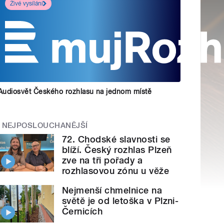
Živé vysílání
Audiosvět Českého rozhlasu na jednom místě
NEJPOSLOUCHANĚJŠÍ
72. Chodské slavnosti se
blíží. Český rozhlas Plzeň
zve na tři pořady a
rozhlasovou zónu u věže
Nejmenší chmelnice na
světě je od letoška v Plzni-
Černicích