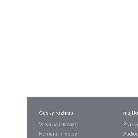
Český rozhlas
mujRo
Válka na Ukrajině
Živé v
Komunální volby
Audioa