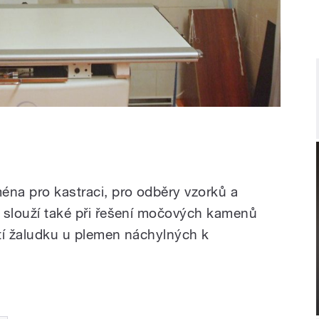
éna pro kastraci, pro odběry vzorků a
ře slouží také při řešení močových kamenů
ití žaludku u plemen náchylných k