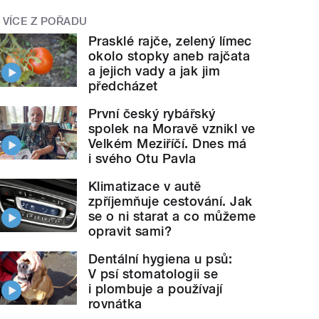
VÍCE Z POŘADU
Prasklé rajče, zelený límec
okolo stopky aneb rajčata
a jejich vady a jak jim
předcházet
První český rybářský
spolek na Moravě vznikl ve
Velkém Meziříčí. Dnes má
i svého Otu Pavla
Klimatizace v autě
zpříjemňuje cestování. Jak
se o ni starat a co můžeme
opravit sami?
Dentální hygiena u psů:
V psí stomatologii se
i plombuje a používají
rovnátka