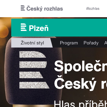
Přejít k hlavnímu obsahu
iRozhlas
Životní styl
Program
Pořady
A