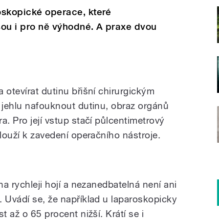
roskopické operace, které
jsou i pro ně výhodné. A praxe dvou
 otevírat dutinu břišní chirurgickým
í jehlu nafouknout dutinu, obraz orgánů
a. Pro její vstup stačí půlcentimetrový
slouží k zavedení operačního nástroje.
na rychleji hojí a nezanedbatelná není ani
. Uvádí se, že například u laparoskopicky
t až o 65 procent nižší. Krátí se i