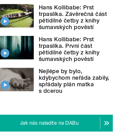
Hans Kollibabe: Prst
trpaslíka. Závěrečná část
pětidílné četby z knihy
šumavských pověstí
Hans Kollibabe: Prst
trpaslíka. První část
pětidílné četby z knihy
šumavských pověstí
Nejlépe by bylo,
kdybychom neřáda zabily,
spřádaly plán matka
s dcerou
Jak nás naladíte na DABu