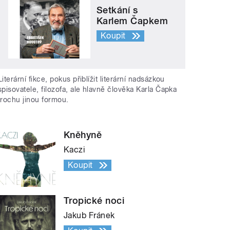
Setkání s
Karlem Čapkem
Koupit
Literární fikce, pokus přiblížit literární nadsázkou
spisovatele, filozofa, ale hlavně člověka Karla Čapka
trochu jinou formou.
Kněhyně
Kaczi
Koupit
Tropické noci
Jakub Fránek