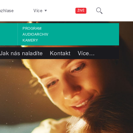
ozhlase
Více
ŽIVĚ
PROGRAM
AUDIOARCHIV
KAMERY
Jak nás naladíte
Kontakt
Více
…