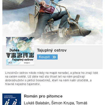
Tajuplný ostrov
Koupit
Lincolnův ostrov nikdo nikdy na mapě nenašel, a přece ho znají lidé
na celém světě. Už déle než sto třicet let na něm prožívají
dobrodružství s pěticí trosečníků, kteří na něm našli útočiště, a
hlavně nejedno tajemství.
Román pro pitomce
Lukáš Balabán, Šimon Krupa, Tomáš