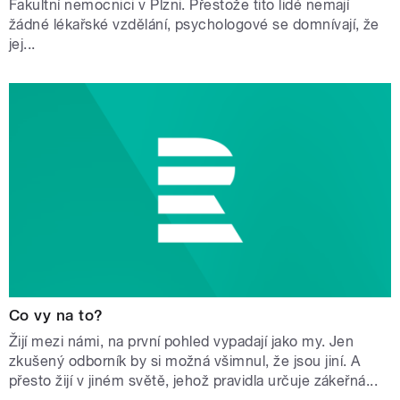
Fakultní nemocnici v Plzni. Přestože tito lidé nemají
žádné lékařské vzdělání, psychologové se domnívají, že
jej...
Co vy na to?
Žijí mezi námi, na první pohled vypadají jako my. Jen
zkušený odborník by si možná všimnul, že jsou jiní. A
přesto žijí v jiném světě, jehož pravidla určuje zákeřná...