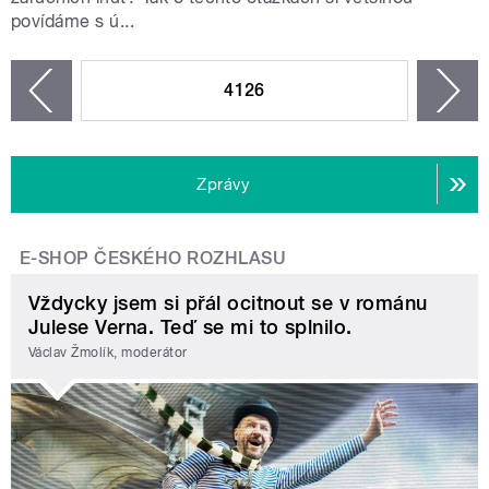
povídáme s ú...
STRÁNKY
4126
n
zí
Zprávy
E-SHOP ČESKÉHO ROZHLASU
Vždycky jsem si přál ocitnout se v románu
Julese Verna. Teď se mi to splnilo.
Václav Žmolík, moderátor