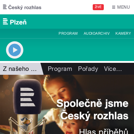
Přejít k hlavnímu obsahu
MENU
ŽIVĚ
PROGRAM
AUDIOARCHIV
KAMERY
Z našeho vysílání
Program
Pořady
Více
…