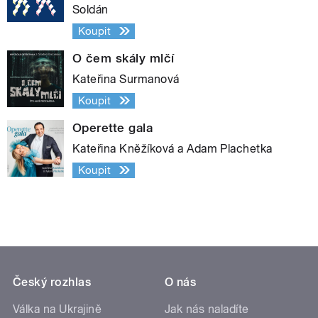
Soldán
Koupit
O čem skály mlčí
Kateřina Surmanová
Koupit
Operette gala
Kateřina Kněžíková a Adam Plachetka
Koupit
Český rozhlas
O nás
Válka na Ukrajině
Jak nás naladíte