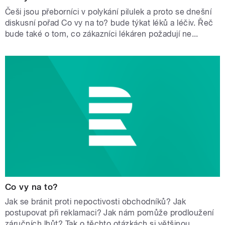
Češi jsou přeborníci v polykání pilulek a proto se dnešní
diskusní pořad Co vy na to? bude týkat léků a léčiv. Řeč
bude také o tom, co zákazníci lékáren požadují ne...
Co vy na to?
Jak se bránit proti nepoctivosti obchodníků? Jak
postupovat při reklamaci? Jak nám pomůže prodloužení
záručních lhůt? Tak o těchto otázkách si většinou