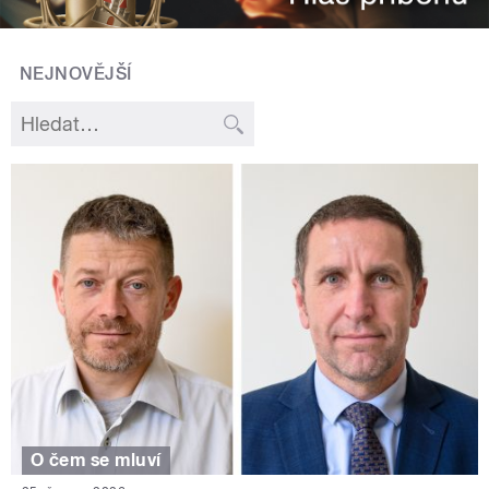
NEJNOVĚJŠÍ
O čem se mluví