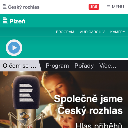
Přejít k hlavnímu obsahu
MENU
ŽIVĚ
PROGRAM
AUDIOARCHIV
KAMERY
O čem se mluví
Program
Pořady
Více
…