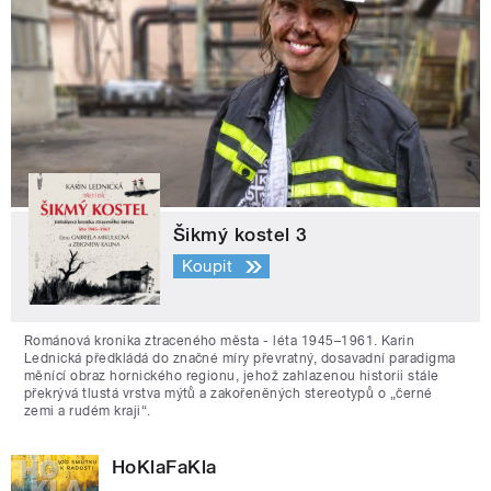
Šikmý kostel 3
Koupit
Románová kronika ztraceného města - léta 1945–1961. Karin
Lednická předkládá do značné míry převratný, dosavadní paradigma
měnící obraz hornického regionu, jehož zahlazenou historii stále
překrývá tlustá vrstva mýtů a zakořeněných stereotypů o „černé
zemi a rudém kraji“.
HoKlaFaKla