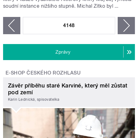
soudní instance nižšího stupně. Michal Zítko byl ...
STRÁNKY
4148
n
zí
Zprávy
E-SHOP ČESKÉHO ROZHLASU
Závěr příběhu staré Karviné, který měl zůstat
pod zemí
Karin Lednická, spisovatelka