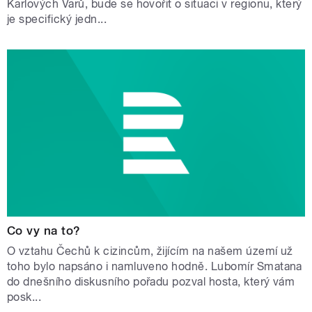
Karlových Varů, bude se hovořit o situaci v regionu, který
je specifický jedn...
Co vy na to?
O vztahu Čechů k cizincům, žijícím na našem území už
toho bylo napsáno i namluveno hodně. Lubomír Smatana
do dnešního diskusního pořadu pozval hosta, který vám
posk...