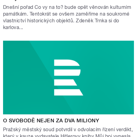
Dnešní pořad Co vy na to? bude opět věnován kulturním
památkám. Tentokrát se ovšem zaměříme na soukromé
vlastnictví historických objektů. Zdeněk Trnka si do
karlova...
O SVOBODĚ NEJEN ZA DVA MILIONY
Pražský městský soud potvrdil v odvolacím řízení verdikt,
který v kauze vydavatele Hitlerovy knihy Můj boj vynesla