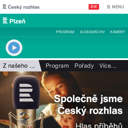
Přejít k hlavnímu obsahu
MENU
ŽIVĚ
PROGRAM
AUDIOARCHIV
KAMERY
Z našeho vysílání
Program
Pořady
Více
…