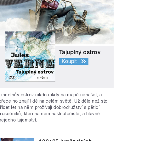
Tajuplný ostrov
Koupit
Lincolnův ostrov nikdo nikdy na mapě nenašel, a
přece ho znají lidé na celém světě. Už déle než sto
třicet let na něm prožívají dobrodružství s pěticí
trosečníků, kteří na něm našli útočiště, a hlavně
nejedno tajemství.