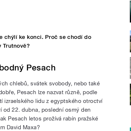
 chýlí ke konci. Proč se chodí do
v Trutnově?
obodný Pesach
ých chlebů, svátek svobody, nebo také
dobře, Pesach lze nazvat různě, podle
ití izraelského lidu z egyptského otroctví
ví od 22. dubna, poslední osmý den
Jak Pesach letos prožívá rabín pražské
jim David Maxa?