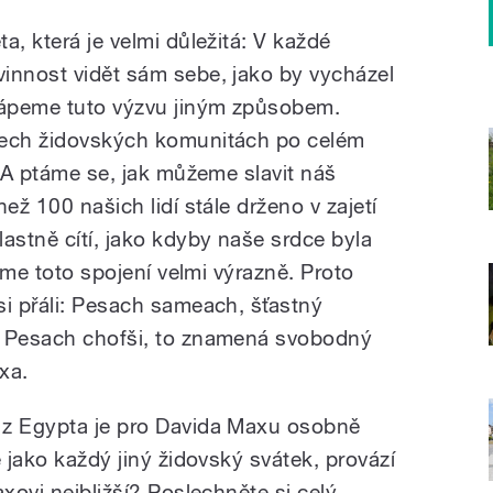
a, která je velmi důležitá: V každé
innost vidět sám sebe, jako by vycházel
chápeme tuto výzvu jiným způsobem.
šech židovských komunitách po celém
. A ptáme se, jak můžeme slavit náš
ež 100 našich lidí stále drženo v zajetí
astně cítí, jako kdyby naše srdce byla
tíme toto spojení velmi výrazně. Proto
si přáli: Pesach sameach, šťastný
a Pesach chofši, to znamená svobodný
xa.
 z Egypta je pro Davida Maxu osobně
ě jako každý jiný židovský svátek, provází
axovi nejbližší? Poslechněte si celý