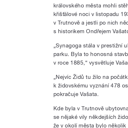
královského města mohli stěh
křišťálové noci v listopadu 1
v Trutnově a jestli po nich n
s historikem Ondřejem Vašat
„Synagoga stála v prestižní u
parku. Byla to honosná stav
v roce 1885,“ vysvětluje Vaša
„Nejvíc Židů tu žilo na počátk
k židovskému vyznání 478 os
pokračuje Vašata.
Kde byla v Trutnově ubytovn
se nějaké vily někdejších žid
že v okolí města bylo několi