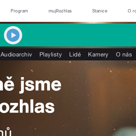
Program
mujRozhlas
Stanice
O r
Audioarchiv
Playlisty
Lidé
Kamery
O nás