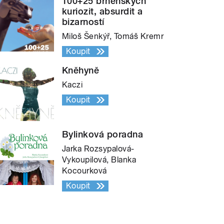
100+25 brněnských
kuriozit, absurdit a
bizarností
Miloš Šenkýř, Tomáš Kremr
Koupit
Kněhyně
Kaczi
Koupit
Bylinková poradna
Jarka Rozsypalová-
Vykoupilová, Blanka
Kocourková
Koupit