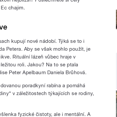
 Ec chajim.
ve
ach kupují nové nádobí. Týká se to i
da Petera. Aby se však mohlo použít, je
ikve. Rituální lázeň vůbec hraje v
ležitou roli. Jakou? Na to se ptala
lise Peter Apelbaum Daniela Brůhová.
tudovanou poradkyní rabína a pomáhá
iny“ v záležitostech týkajících se rodiny,
lenka fyzické čistoty, ale i mentální. A