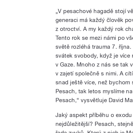
„V pesachové hagadě stojí vět
generaci má každý člověk pov
z otroctví. A my každý rok 
Tento rok se mezi námi po v
světě rozléhá trauma 7. října
svátek svobody, když je více n
v Gaze. Mnoho z nás se tak vl
v zajetí společně s nimi. A cí
snad ještě více, než bychom 
Pesach, tak letos myslíme n
Pesach,“ vysvětluje David Ma
Jaký aspekt příběhu o exodu
nejdůležitější? Pesach, stejn
řada zvyků. Který z nich je M