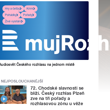
Hry a četby
Krimi
Pohádky
Pořady
Živé vysílání
Audiosvět Českého rozhlasu na jednom místě
NEJPOSLOUCHANĚJŠÍ
72. Chodské slavnosti se
blíží. Český rozhlas Plzeň
zve na tři pořady a
rozhlasovou zónu u věže