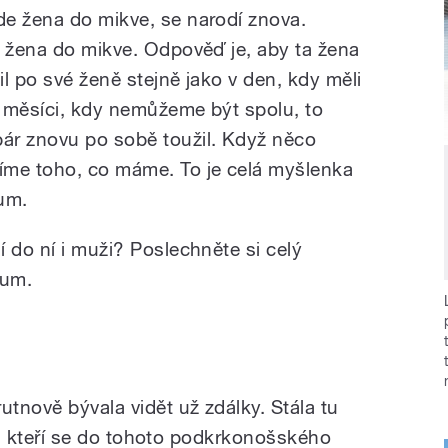
e žena do mikve, se narodí znova.
e žena do mikve. Odpověď je, aby ta žena
l po své ženě stejně jako v den, kdy měli
 měsíci, kdy nemůžeme být spolu, to
ár znovu po sobě toužil. Když něco
íme toho, co máme. To je celá myšlenka
um.
 do ní i muži? Poslechněte si celý
aum.
utnově bývala vidět už zdálky. Stála tu
idé, kteří se do tohoto podkrkonošského