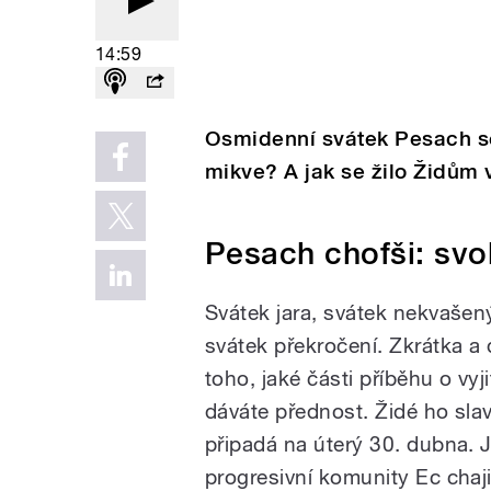
14:59
Osmidenní svátek Pesach se
mikve? A jak se žilo Židům 
Pesach chofši: sv
Svátek jara, svátek nekvašen
svátek překročení. Zkrátka a 
toho, jaké části příběhu o vyj
dáváte přednost. Židé ho sla
připadá na úterý 30. dubna. 
progresivní komunity Ec cha