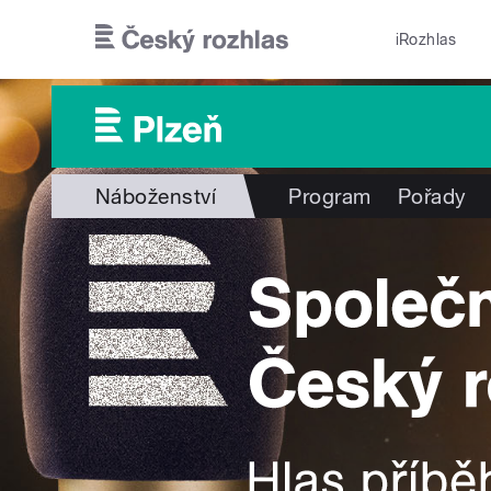
Přejít k hlavnímu obsahu
iRozhlas
Náboženství
Program
Pořady