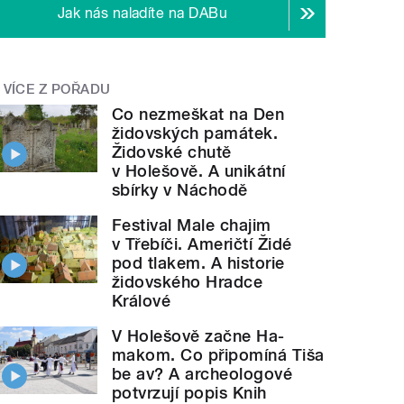
Jak nás naladíte na DABu
VÍCE Z POŘADU
Co nezmeškat na Den
židovských památek.
Židovské chutě
v Holešově. A unikátní
sbírky v Náchodě
Festival Male chajim
v Třebíči. Američtí Židé
pod tlakem. A historie
židovského Hradce
Králové
V Holešově začne Ha-
makom. Co připomíná Tiša
be av? A archeologové
potvrzují popis Knih