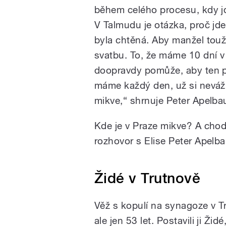
během celého procesu, kdy jd
V Talmudu je otázka, proč jd
byla chtěná. Aby manžel touži
svatbu. To, že máme 10 dní v
doopravdy pomůže, aby ten p
máme každý den, už si neváž
mikve,“ shrnuje Peter Apelba
Kde je v Praze mikve? A chodí
rozhovor s Elise Peter Apelb
Židé v Trutnově
Věž s kopulí na synagoze v Tr
ale jen 53 let. Postavili ji Ž