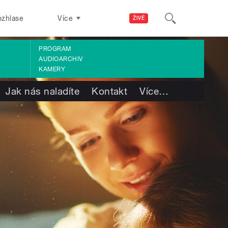
ozhlase
Více
ŽIVĚ
PROGRAM
AUDIOARCHIV
KAMERY
Jak nás naladíte
Kontakt
Více
…