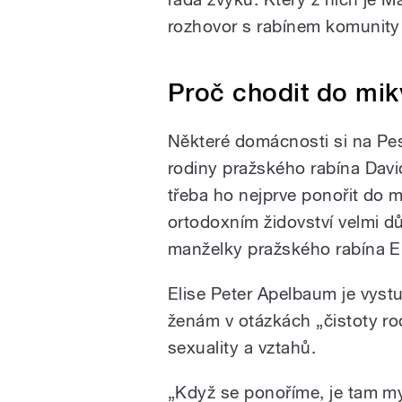
rozhovor s rabínem komunity
Proč chodit do mik
Některé domácnosti si na Pes
rodiny pražského rabína Davi
třeba ho nejprve ponořit do m
ortodoxním židovství velmi dů
manželky pražského rabína E
Elise Peter Apelbaum je vys
ženám v otázkách „čistoty rod
sexuality a vztahů.
„Když se ponoříme, je tam myš