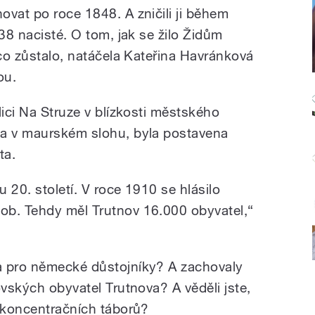
ovat po roce 1848. A zničili ji během
938 nacisté. O tom, jak se žilo Židům
ěco zůstalo, natáčela Kateřina Havránková
ou.
lici Na Struze v blízkosti městského
ba v maurském slohu, byla postavena
ta.
u 20. století. V roce 1910 se hlásilo
ob. Tehdy měl Trutnov 16.000 obyvatel,“
a pro německé důstojníky? A zachovaly
ovských obyvatel Trutnova? A věděli jste,
k koncentračních táborů?