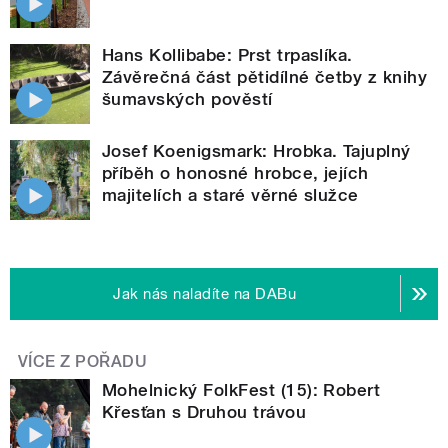
Hans Kollibabe: Prst trpaslíka.
Závěrečná část pětidílné četby z knihy
šumavských pověstí
Josef Koenigsmark: Hrobka. Tajuplný
příběh o honosné hrobce, jejích
majitelích a staré věrné služce
Jak nás naladíte na DABu
VÍCE Z POŘADU
Mohelnický FolkFest (15): Robert
Křesťan s Druhou trávou