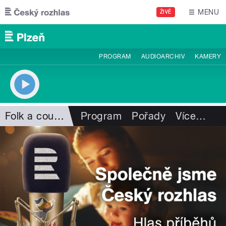
Přejít k hlavnímu obsahu
MENU
ŽIVĚ
PROGRAM
AUDIOARCHIV
KAMERY
Folk a country
Program
Pořady
Více
…