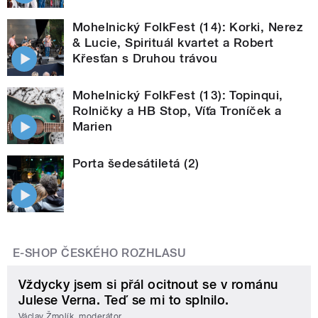
Mohelnický FolkFest (14): Korki, Nerez
& Lucie, Spirituál kvartet a Robert
Křesťan s Druhou trávou
Mohelnický FolkFest (13): Topinqui,
Rolničky a HB Stop, Víťa Troníček a
Marien
Porta šedesátiletá (2)
E-SHOP ČESKÉHO ROZHLASU
Vždycky jsem si přál ocitnout se v románu
Julese Verna. Teď se mi to splnilo.
Václav Žmolík, moderátor