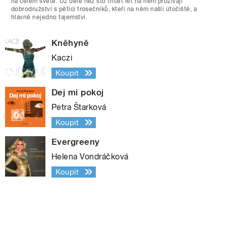
na celém světě. Už déle než sto třicet let na něm prožívají
dobrodružství s pěticí trosečníků, kteří na něm našli útočiště, a
hlavně nejedno tajemství.
Kněhyně
Kaczi
Koupit
Dej mi pokoj
Petra Štarková
Koupit
Evergreeny
Helena Vondráčková
Koupit