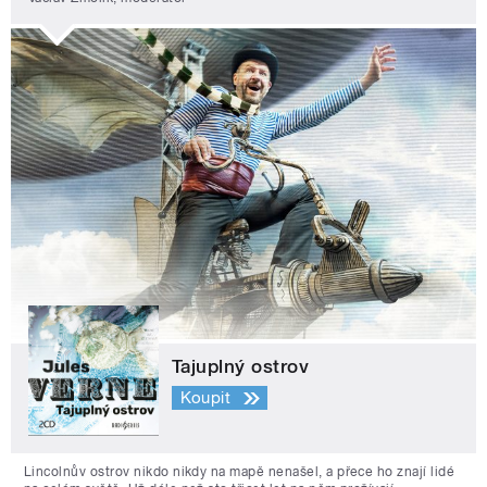
Tajuplný ostrov
Koupit
Lincolnův ostrov nikdo nikdy na mapě nenašel, a přece ho znají lidé