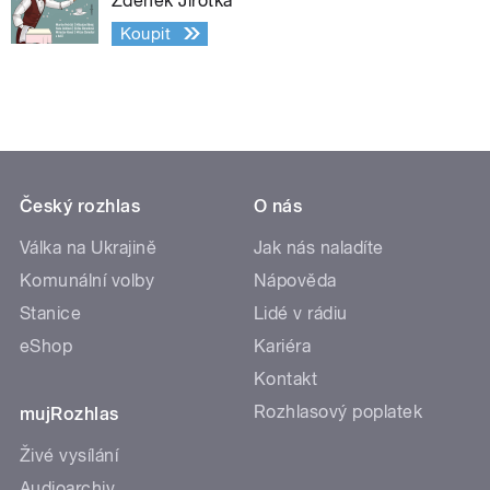
Zdeněk Jirotka
Koupit
Český rozhlas
O nás
Válka na Ukrajině
Jak nás naladíte
Komunální volby
Nápověda
Stanice
Lidé v rádiu
eShop
Kariéra
Kontakt
Rozhlasový poplatek
mujRozhlas
Živé vysílání
Audioarchiv