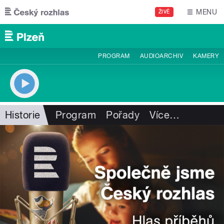
Přejít k hlavnímu obsahu
MENU
ŽIVĚ
PROGRAM
AUDIOARCHIV
KAMERY
Historie
Program
Pořady
Více
…