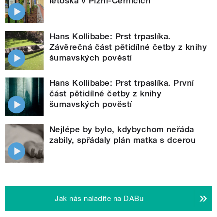
letoška v Plzni-Černicích
Hans Kollibabe: Prst trpaslíka.
Závěrečná část pětidílné četby z knihy
šumavských pověstí
Hans Kollibabe: Prst trpaslíka. První
část pětidílné četby z knihy
šumavských pověstí
Nejlépe by bylo, kdybychom neřáda
zabily, spřádaly plán matka s dcerou
Jak nás naladíte na DABu