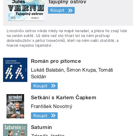
Tajuplný ostrov
Koupit
Lincolnův ostrov nikdo nikdy na mapě nenašel, a přece ho znají lidé
na celém světě. Už déle než sto třicet let na něm prožívají
dobrodružství s pěticí trosečníků, kteří na něm našli útočiště, a
hlavně nejedno tajemství.
Román pro pitomce
Lukáš Balabán, Šimon Krupa, Tomáš
Soldán
Koupit
Setkání s Karlem Čapkem
František Novotný
Koupit
Saturnin