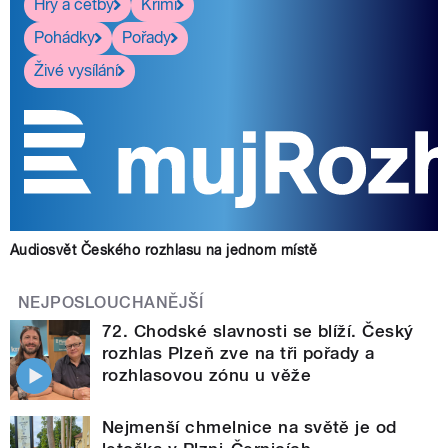
Hry a četby
Krimi
Pohádky
Pořady
Živé vysílání
Audiosvět Českého rozhlasu na jednom místě
NEJPOSLOUCHANĚJŠÍ
72. Chodské slavnosti se blíží. Český
rozhlas Plzeň zve na tři pořady a
rozhlasovou zónu u věže
Nejmenší chmelnice na světě je od