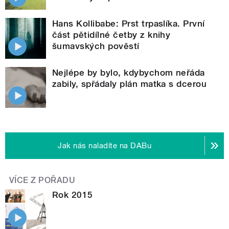
Hans Kollibabe: Prst trpaslíka. První
část pětidílné četby z knihy
šumavských pověstí
Nejlépe by bylo, kdybychom neřáda
zabily, spřádaly plán matka s dcerou
Jak nás naladíte na DABu
VÍCE Z POŘADU
Rok 2015