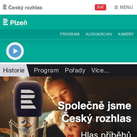
Přejít k hlavnímu obsahu
MENU
ŽIVĚ
PROGRAM
AUDIOARCHIV
KAMERY
Historie
Program
Pořady
Více
…