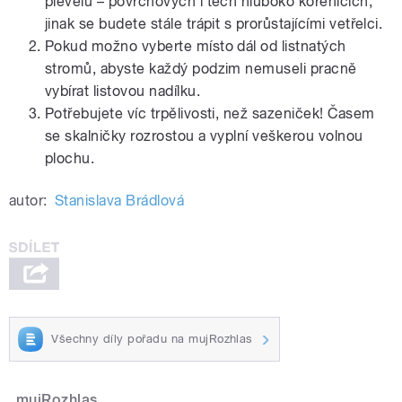
plevelů – povrchových i těch hluboko kořenících,
jinak se budete stále trápit s prorůstajícími vetřelci.
Pokud možno vyberte místo dál od listnatých
stromů, abyste každý podzim nemuseli pracně
vybírat listovou nadílku.
Potřebujete víc trpělivosti, než sazeniček! Časem
se skalničky rozrostou a vyplní veškerou volnou
plochu.
autor:
Stanislava Brádlová
Všechny díly pořadu na mujRozhlas
mujRozhlas