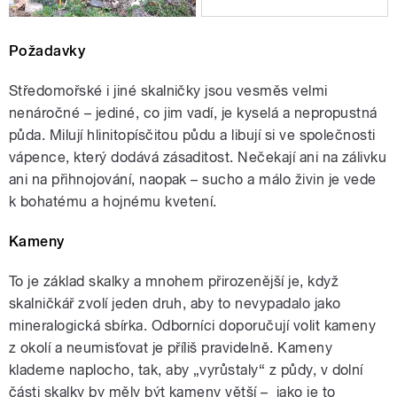
Požadavky
Středomořské i jiné skalničky jsou vesměs velmi
nenáročné – jediné, co jim vadí, je kyselá a nepropustná
půda. Milují hlinitopísčitou půdu a libují si ve společnosti
vápence, který dodává zásaditost. Nečekají ani na zálivku
ani na přihnojování, naopak – sucho a málo živin je vede
k bohatému a hojnému kvetení.
Kameny
To je základ skalky a mnohem přirozenější je, když
skalničkář zvolí jeden druh, aby to nevypadalo jako
mineralogická sbírka. Odborníci doporučují volit kameny
z okolí a neumisťovat je příliš pravidelně. Kameny
klademe naplocho, tak, aby „vyrůstaly“ z půdy, v dolní
části skalky by měly být kameny větší – jako je to