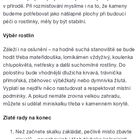
v přírodě. Při rozmisťování myslíme i na to, že kameny
budeme potřebovat jako nášlapné plochy při budoucí
péči o rostlinky, měly by být stabilní.
Výběr rostlin
Záleží i na oslunění – na hodně suchá stanoviště se bude
hodit třeba mateřídouška, lomikámen vždyživý, koulenka
chlupokvětá, netřesky a další suchomilné rostliny. Do
polostínu bude vhodnější dlužicha krvavá, trávnička
přímořská, zběhovec výběžkatý nebo dymnivka žlutá.
Vyplatí se nejdřív něco nastudovat a respektovat místní
podmínky. A pokud nemáte zrovna velkou zahradu,
můžete si udělat miniskalku třeba v kamenném korytě.
Zlaté rady na konec
Než začnete skalku zakládat, pečlivě místo zbavte