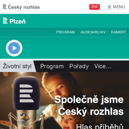
Přejít k hlavnímu obsahu
MENU
ŽIVĚ
PROGRAM
AUDIOARCHIV
KAMERY
Životní styl
Program
Pořady
Více
…