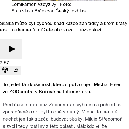
Lomikámen vždyživý | Foto:
Stanislava Brádlová
, Český rozhlas
Skalka může být pýchou snad každé zahrádky a krom krásy
rostlin a kamenů můžete obdivovat i názvosloví.
2:57
To je letitá zkušenost, kterou potvrzuje i Michal Fišer
ze ZOOcentra v Srdově na Litoměřicku.
Před časem mu totiž Zoocentrum vyhořelo a pohled na
zpustošené okolí byl hodně smutný. Michal to nechtěl
nechat jen tak a začal budovat skalky. Miluje Středomoří
a zvolil tedy rostliny z této oblasti. Málokdo ví, že i