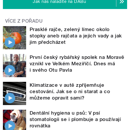
Jak nás naladíte na DABu
VÍCE Z POŘADU
Prasklé rajče, zelený límec okolo
stopky aneb rajčata a jejich vady a jak
jim předcházet
První český rybářský spolek na Moravě
vznikl ve Velkém Meziříčí. Dnes má
i svého Otu Pavla
Klimatizace v autě zpříjemňuje
cestování. Jak se o ni starat a co
můžeme opravit sami?
Dentální hygiena u psů: V psí
stomatologii se i plombuje a používají
rovnátka