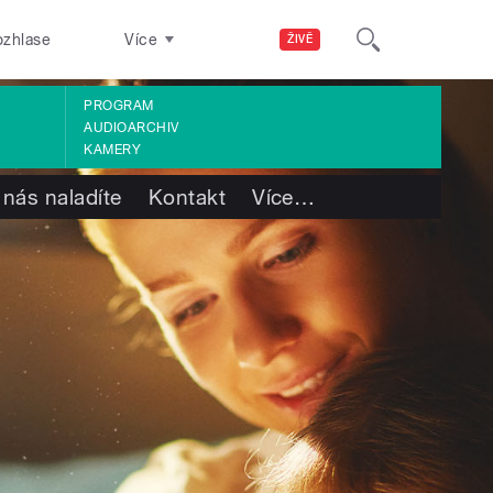
ozhlase
Více
ŽIVĚ
PROGRAM
AUDIOARCHIV
KAMERY
 nás naladíte
Kontakt
Více
…