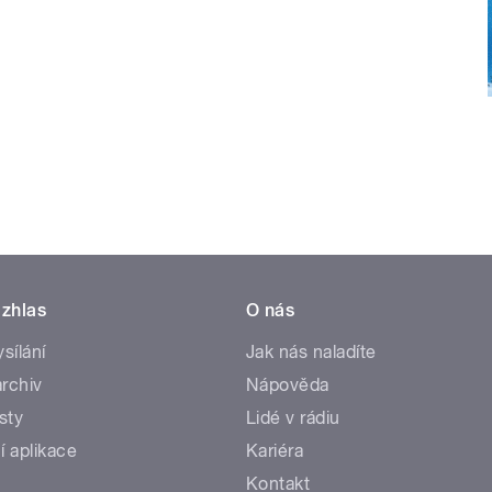
zhlas
O nás
ysílání
Jak nás naladíte
rchiv
Nápověda
sty
Lidé v rádiu
í aplikace
Kariéra
Kontakt