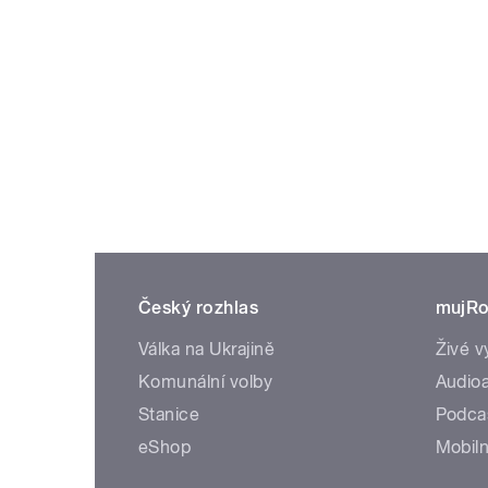
Český rozhlas
mujRo
Válka na Ukrajině
Živé v
Komunální volby
Audioa
Stanice
Podca
eShop
Mobiln