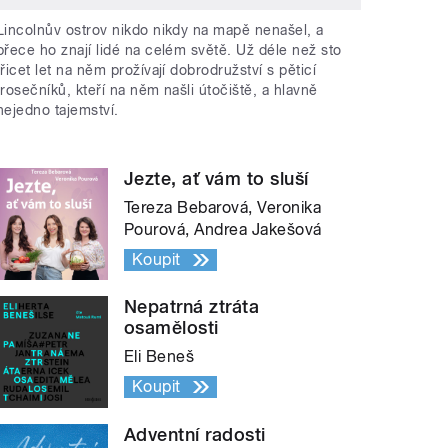
Lincolnův ostrov nikdo nikdy na mapě nenašel, a
přece ho znají lidé na celém světě. Už déle než sto
třicet let na něm prožívají dobrodružství s pěticí
trosečníků, kteří na něm našli útočiště, a hlavně
nejedno tajemství.
Jezte, ať vám to sluší
Tereza Bebarová, Veronika
Pourová, Andrea Jakešová
Koupit
Nepatrná ztráta
osamělosti
Eli Beneš
Koupit
Adventní radosti