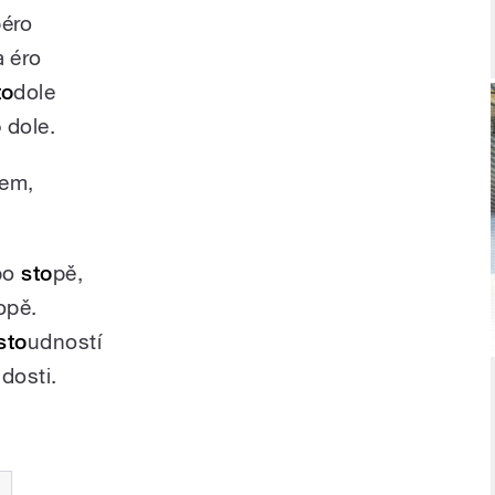
péro
 éro
to
dole
o
dole.
lem,
po
sto
pě,
ropě.
sto
udností
 dosti.