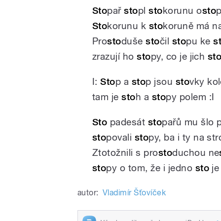
Sto
pař
sto
pl
sto
korunu o
sto
Sto
korunu k
sto
koruně má na
Pro
sto
duše
sto
čil
sto
pu ke
s
zrazují ho
sto
py, co je jich
st
I:
Sto
p a
sto
p jsou
sto
vky ko
tam je
sto
h a
sto
py polem :I
Sto
padesát
sto
pařů mu šlo 
sto
povali
sto
py, ba i ty na st
Ztotožnili s pro
sto
duchou ne
sto
py o tom, že i jedno
sto
je
autor:
Vladimír Šťovíček