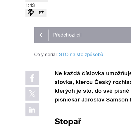
1:43
Předchozí
díl
Celý seriál:
STO na sto způsobů
Ne každá číslovka umožňuje 
stovka, kterou Český rozhlas
kterých je sto, do své písně
písničkář Jaroslav Samson 
Stopař