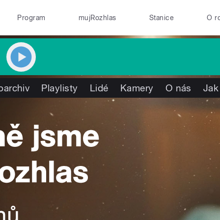
Program
mujRozhlas
Stanice
O r
oarchiv
Playlisty
Lidé
Kamery
O nás
Jak