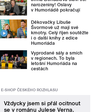
narozeniny! Oslavy
v Humoriádě pokračují
Děkovačky Libuše
Švormové už mají své
kmotry. Celý říjen soutěžte
i o další knihy z edice
Humoriáda
Vyprodané sály a smích
v regionech. To byla
letošní Humoriáda na
cestách
E-SHOP ČESKÉHO ROZHLASU
Vždycky jsem si přál ocitnout
se v románu Julese Verna.