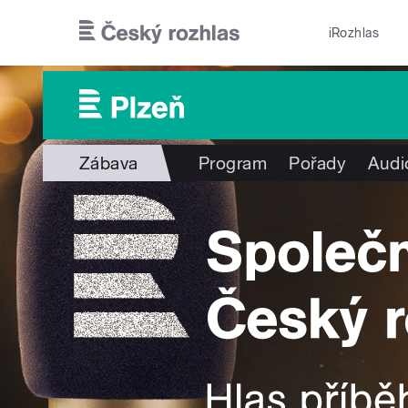
Přejít k hlavnímu obsahu
iRozhlas
Zábava
Program
Pořady
Audi