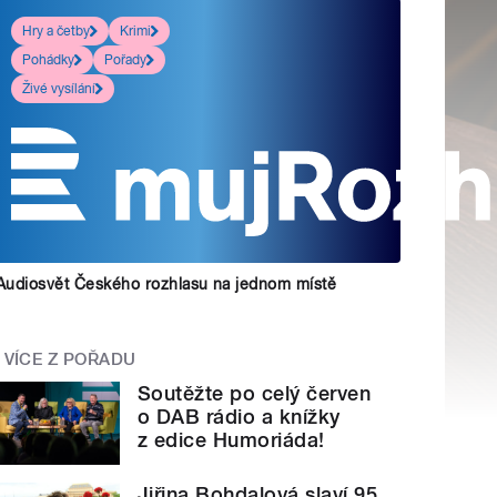
Hry a četby
Krimi
Pohádky
Pořady
Živé vysílání
Audiosvět Českého rozhlasu na jednom místě
VÍCE Z POŘADU
Soutěžte po celý červen
o DAB rádio a knížky
z edice Humoriáda!
Jiřina Bohdalová slaví 95.