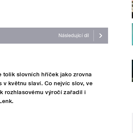
Následující
díl
tolik slovních hříček jako zrovna
 v květnu slaví. Co nejvíc slov, ve
 k rozhlasovému výročí zařadil i
Lenk.