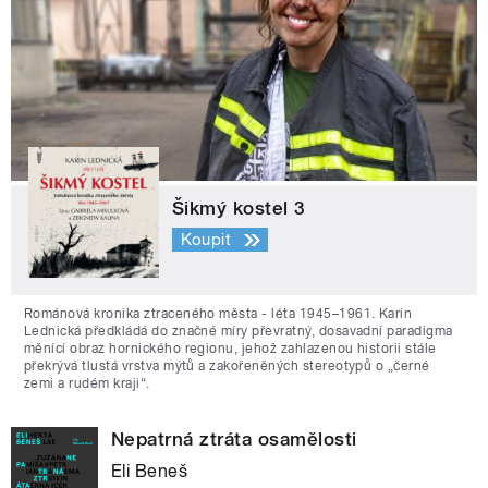
Šikmý kostel 3
Koupit
Románová kronika ztraceného města - léta 1945–1961. Karin
Lednická předkládá do značné míry převratný, dosavadní paradigma
měnící obraz hornického regionu, jehož zahlazenou historii stále
překrývá tlustá vrstva mýtů a zakořeněných stereotypů o „černé
zemi a rudém kraji“.
Nepatrná ztráta osamělosti
Eli Beneš