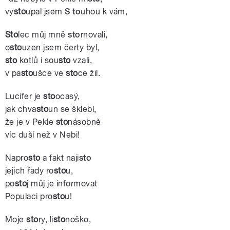
vy
sto
upal jsem
S to
uhou k vám,
Sto
lec můj mně
sto
rnovali,
o
sto
uzen jsem čerty byl,
sto
kotlů i sou
sto
vzali,
v pa
sto
ušce ve
sto
ce žil.
Lucifer je
sto
ocasý,
jak chva
sto
un se šklebí,
že je v Pekle
sto
násobně
víc duší než v Nebi!
Napro
sto
a fakt naji
sto
jejich řady ro
sto
u,
po
sto
j můj je informovat
Populaci pro
sto
u!
Moje
sto
ry, li
sto
noško,