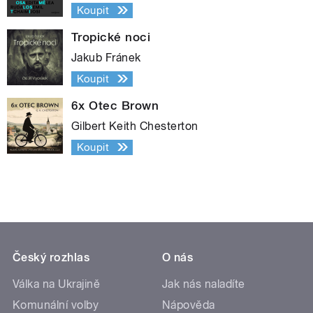
Koupit
Tropické noci
Jakub Fránek
Koupit
6x Otec Brown
Gilbert Keith Chesterton
Koupit
Český rozhlas
O nás
Válka na Ukrajině
Jak nás naladíte
Komunální volby
Nápověda