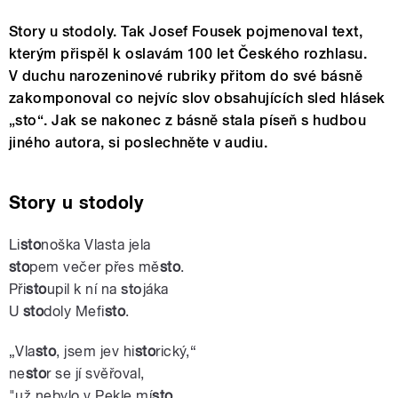
Story u stodoly. Tak Josef Fousek pojmenoval text,
kterým přispěl k oslavám 100 let Českého rozhlasu.
V duchu narozeninové rubriky přitom do své básně
zakomponoval co nejvíc slov obsahujících sled hlásek
„sto“. Jak se nakonec z básně stala píseň s hudbou
jiného autora, si poslechněte v audiu.
Story u stodoly
Li
sto
noška Vlasta jela
sto
pem večer přes mě
sto
.
Při
sto
upil k ní na
sto
jáka
U
sto
doly Mefi
sto
.
„
Vla
sto
, jsem jev hi
sto
rický,“
ne
sto
r se jí svěřoval,
"už nebylo v Pekle mí
sto
,