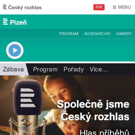
Přejít k hlavnímu obsahu
MENU
ŽIVĚ
PROGRAM
AUDIOARCHIV
KAMERY
Zábava
Program
Pořady
Více
…