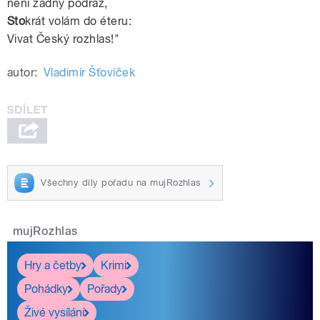
není žádný podraz,
Sto
krát volám do éteru:
Vivat Český
rozhlas
!"
autor:
Vladimír Šťovíček
Všechny díly pořadu na mujRozhlas
mujRozhlas
Hry a četby
Krimi
Pohádky
Pořady
Živé vysílání