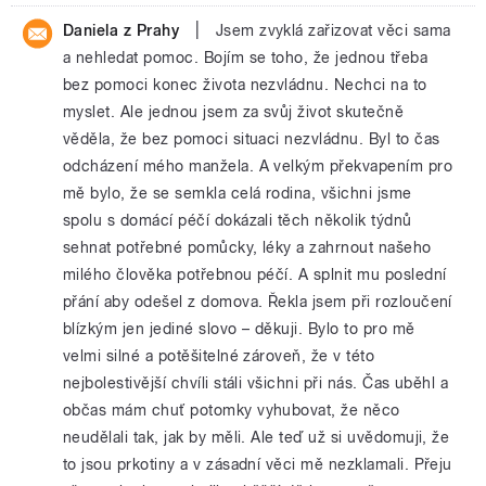
|
Daniela z Prahy
Jsem zvyklá zařizovat věci sama
a nehledat pomoc. Bojím se toho, že jednou třeba
bez pomoci konec života nezvládnu. Nechci na to
myslet. Ale jednou jsem za svůj život skutečně
věděla, že bez pomoci situaci nezvládnu. Byl to čas
odcházení mého manžela. A velkým překvapením pro
mě bylo, že se semkla celá rodina, všichni jsme
spolu s domácí péčí dokázali těch několik týdnů
sehnat potřebné pomůcky, léky a zahrnout našeho
milého člověka potřebnou péčí. A splnit mu poslední
přání aby odešel z domova. Řekla jsem při rozloučení
blízkým jen jediné slovo – děkuji. Bylo to pro mě
velmi silné a potěšitelné zároveň, že v této
nejbolestivější chvíli stáli všichni při nás. Čas uběhl a
občas mám chuť potomky vyhubovat, že něco
neudělali tak, jak by měli. Ale teď už si uvědomuji, že
to jsou prkotiny a v zásadní věci mě nezklamali. Přeju