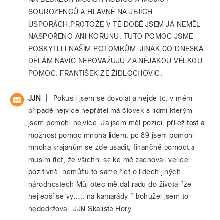
SOUROZENCŮ A HLAVNĚ NA JEJÍCH
ÚSPORÁCH,PROTOŽE V TÉ DOBĚ JSEM JÁ NEMĚL
NASPOŘENO ANI KORUNU. TUTO POMOC JSME
POSKYTLI I NAŠÍM POTOMKŮM, JINAK CO DNESKA
DĚLÁM NAVÍC NEPOVAŽUJU ZA NĚJAKOU VÉLKOU
POMOC. FRANTIŠEK ZE ŽIDLOCHOVIC.
|
JJN
Pokusil jsem se dovolat a nejde to, v mém
případě nejvíce nepřátel má člověk s lidmi kterým
jsem pomohl nejvíce. Ja jsem měl pozici, příležitost a
možnost pomoc mnoha lidem, po 89 jsem pomohl
mnoha krajanům se zde usadit, finančně pomoct a
musím říct, že všichni se ke mě zachovali velice
pozitivně, nemůžu to same říct o lidech jiných
národnostech Můj otec mě dal radu do života “že
nejlepší se vy….. na kamarády “ bohužel jsem to
nedodržoval. JJN Skaliste Hory