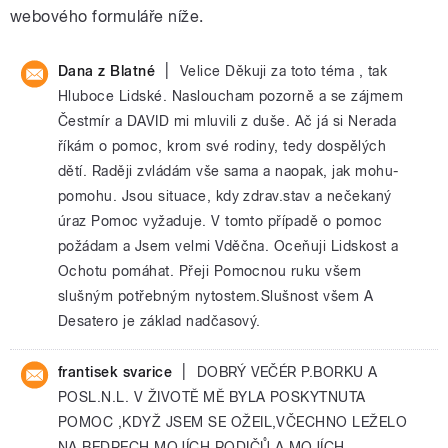
webového formuláře níže.
|
Dana z Blatné
Velice Děkuji za toto téma , tak
Hluboce Lidské. Nasloucham pozorně a se zájmem
Čestmír a DAVID mi mluvili z duše. Ač já si Nerada
říkám o pomoc, krom své rodiny, tedy dospělých
dětí. Raději zvládám vše sama a naopak, jak mohu-
pomohu. Jsou situace, kdy zdrav.stav a nečekaný
úraz Pomoc vyžaduje. V tomto případě o pomoc
požádam a Jsem velmi Vděčna. Oceňuji Lidskost a
Ochotu pomáhat. Přeji Pomocnou ruku všem
slušným potřebným nytostem.Slušnost všem A
Desatero je základ nadčasový.
|
frantisek svarice
DOBRÝ VEČÉR P.BORKU A
POSL.N.L. V ŽIVOTĚ MĚ BYLA POSKYTNUTA
POMOC ,KDYŽ JSEM SE OŽEIL,VČECHNO LEŽELO
NA BEDRECH MOJÍCH RODIČŮ A MOJÍCH