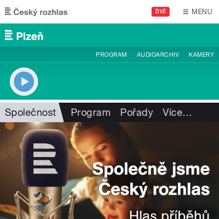
Přejít k hlavnímu obsahu
MENU
ŽIVĚ
PROGRAM
AUDIOARCHIV
KAMERY
Společnost
Program
Pořady
Více
…