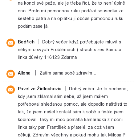
na konci své paže, ale je třeba říct, že to není úplně
ono. Proto mi pomocnou ruku podává sousedka ze
šestého patra a na oplátku jí občas pomocnou ruku
podám zase já.
|
Bedřich
Dobrý večer když potřebujete mluvit s
někým o svých Problémech ( strach stres Samota
linka důvěry 116123 Zdarma
|
Allena
Zatím sama sobě zdravím...
|
Pavel ze Židlochovic
Dobrý večer. Je to nedávno,
kdy jsem zklamal sám sebe, až jsem málem
potřeboval shledanou pomoc, ale dopadlo naštěstí to
tak, že jsem našel kontakt sám k sobě a finále jsem
kočíroval. Taky mi moc pomáhá kamarádka z noční
linka taky pan František a přátelé, za což všem
děkuji. Zdravím všechny a pokud mohu tak Milosa P