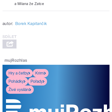
a Milana že Zatce
autor:
Borek Kapitančik
mujRozhlas
Hry a četby
Krimi
Pohádky
Pořady
Živé vysílání