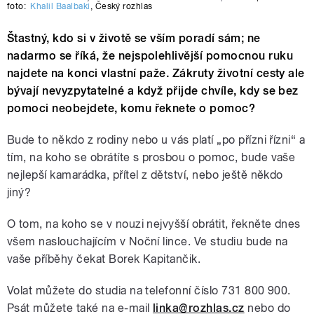
foto:
Khalil Baalbaki
,
Český rozhlas
Štastný, kdo si v životě se vším poradí sám; ne
nadarmo se říká, že nejspolehlivější pomocnou ruku
najdete na konci vlastní paže. Zákruty životní cesty ale
bývají nevyzpytatelné a když přijde chvíle, kdy se bez
pomoci neobejdete, komu řeknete o pomoc?
Bude to někdo z rodiny nebo u vás platí „po přízni řízni“ a
tím, na koho se obrátíte s prosbou o pomoc, bude vaše
nejlepší kamarádka, přítel z dětství, nebo ještě někdo
jiný?
O tom, na koho se v nouzi nejvyšší obrátit, řekněte dnes
všem naslouchajícím v Noční lince. Ve studiu bude na
vaše příběhy čekat Borek Kapitančik.
Volat můžete do studia na telefonní číslo 731 800 900.
Psát můžete také na e-mail
linka@rozhlas.cz
nebo do