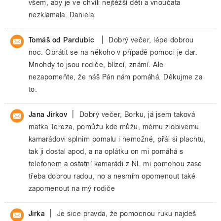
všem, aby je ve chvíli nejtěžší děti a vnoučata
nezklamala. Daniela
|
Tomáš od Pardubic
Dobrý večer, lépe dobrou
noc. Obrátit se na někoho v případě pomoci je dar.
Mnohdy to jsou rodiče, blízcí, známí. Ale
nezapomeňte, že náš Pán nám pomáhá. Děkujme za
to.
|
Jana Jirkov
Dobrý večer, Borku, já jsem taková
matka Tereza, pomůžu kde můžu, mému zlobivemu
kamarádovi splnim pomalu i nemožné, přál si plachtu,
tak ji dostal apod, a na oplátku on mi pomáhá s
telefonem a ostatní kamarádi z NL mi pomohou zase
třeba dobrou radou, no a nesmím opomenout také
zapomenout na mý rodiče
|
Jirka
Je sice pravda, že pomocnou ruku najdeš