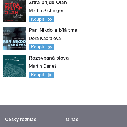
Zítra přijde Olah
Martin Sichinger
Koupit
Pan Nikdo a bílá tma
Dora Kaprálová
Koupit
Rozsypaná slova
Martin Daneš
Koupit
Český rozhlas
O nás