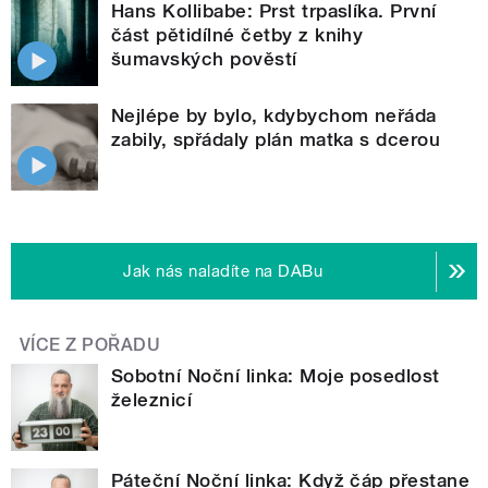
Hans Kollibabe: Prst trpaslíka. První
část pětidílné četby z knihy
šumavských pověstí
Nejlépe by bylo, kdybychom neřáda
zabily, spřádaly plán matka s dcerou
Jak nás naladíte na DABu
VÍCE Z POŘADU
Sobotní Noční linka: Moje posedlost
železnicí
Páteční Noční linka: Když čáp přestane