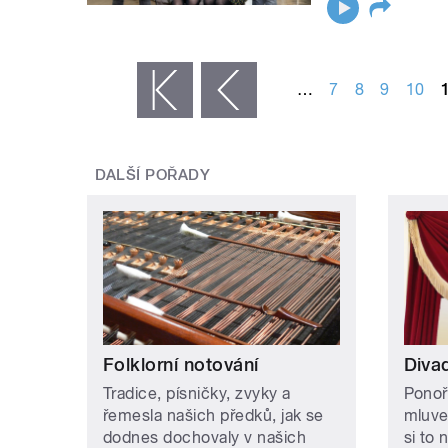
STRÁNKY
…
7
8
9
10
« první
‹ předchozí
DALŠÍ POŘADY
Folklorní notování
Divad
Tradice, písničky, zvyky a
Ponoř
řemesla našich předků, jak se
mluve
dodnes dochovaly v našich
si to 