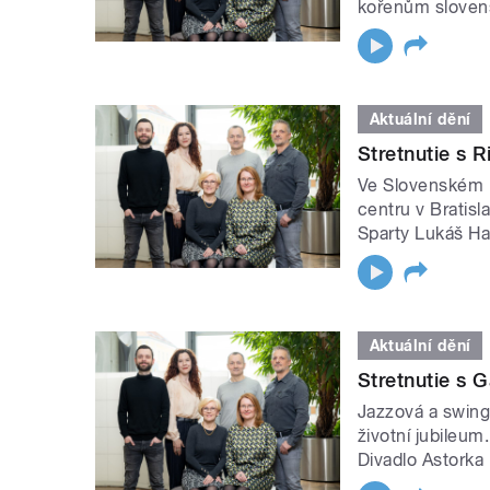
kořenům sloven
Aktuální dění
Stretnutie s 
Ve Slovenském i
centru v Bratisl
Sparty Lukáš Ha
Aktuální dění
Stretnutie s 
Jazzová a swing
životní jubileum
Divadlo Astorka