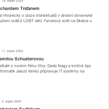
18. srpen 2024
Richardem Trsťanem
al Hvorecký o úloze intelektuálů v dnešní slovenské
užení rodičů LGBT dětí. Ferratový svět na Skalce u
11. srpen 2024
Kamilou Schusterovou
talír o novém filmu Vlny. Dado Nagy a knižné tipy
nformatik Jakub Vanko připravuje IT systémy na
4. srpen 2024