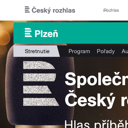
Přejít k hlavnímu obsahu
iRozhlas
Stretnutie
Program
Pořady
Au