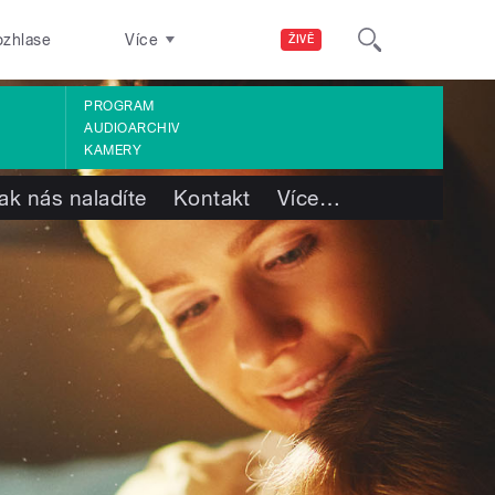
ozhlase
Více
ŽIVĚ
PROGRAM
AUDIOARCHIV
KAMERY
ak nás naladíte
Kontakt
Více
…