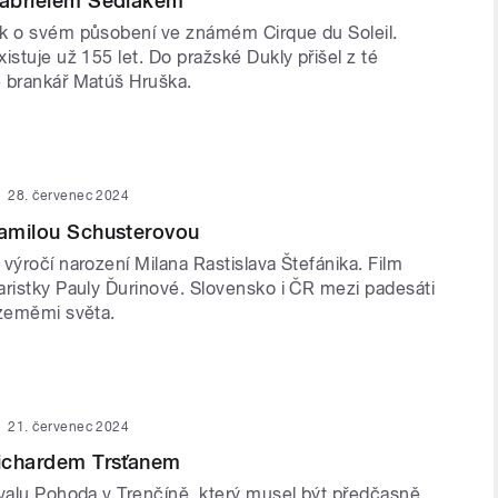
Gabrielem Sedlákem
k o svém působení ve známém Cirque du Soleil.
istuje už 155 let. Do pražské Dukly přišel z té
 brankář Matúš Hruška.
28. červenec 2024
Kamilou Schusterovou
výročí narození Milana Rastislava Štefánika. Film
aristky Pauly Ďurinové. Slovensko i ČR mezi padesáti
 zeměmi světa.
21. červenec 2024
Richardem Trsťanem
ivalu Pohoda v Trenčíně, který musel být předčasně