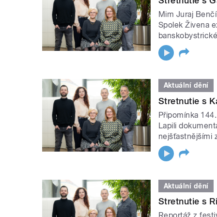
Stretnutie s 
Mim Juraj Benčí
Spolek Živena ex
banskobystrické
Aktuální dění
Stretnutie s 
Připomínka 144. 
Lapili dokument
nejšťastnějšími
Aktuální dění
Stretnutie s 
Reportáž z fest