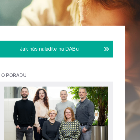
Jak nás naladíte na DABu
O POŘADU