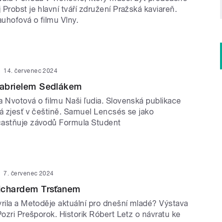
Probst je hlavní tváří združení Pražská kaviareň.
uhofová o filmu Vlny.
14. červenec 2024
Gabrielem Sedlákem
a Nvotová o filmu Naši ľudia. Slovenská publikace
dá zjesť v češtině. Samuel Lencsés se jako
častňuje závodů Formula Student
7. červenec 2024
Richardem Trsťanem
yrila a Metoděje aktuální pro dnešní mladé? Výstava
Pozri Prešporok. Historik Róbert Letz o návratu ke