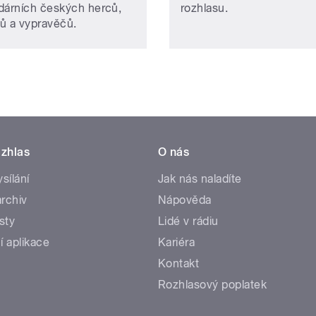
dárních českých herců,
rozhlasu.
ů a vypravěčů.
zhlas
O nás
ysílání
Jak nás naladíte
rchiv
Nápověda
sty
Lidé v rádiu
í aplikace
Kariéra
Kontakt
Rozhlasový poplatek