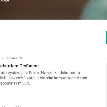
25. srpen 2024
Richardem Trsťanem
rálie vystavuje v Praze. Na vzniku dokumentu
leli i slovenští tvůrci. Lektorka komunikace o tom,
zapomínají mluvit.