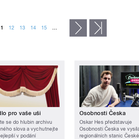
11
12
13
14
15
…
následující ›
poslední »
lo pro vaše uši
Osobnosti Česka
te se do hlubin archivu
Oskar Hes představuje
ného slova a vychutnejte
Osobnosti Česka ve vysíl
nejlepší v podání
regionálních stanic Česk