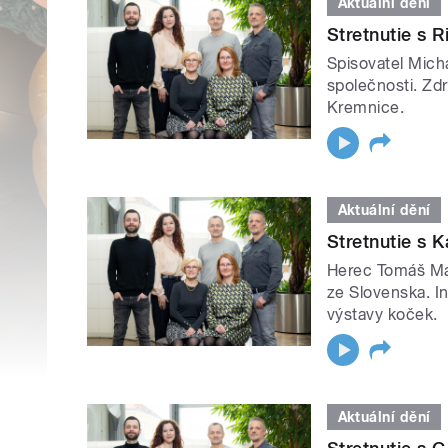
Aktuální dění
Stretnutie s 
Spisovatel Mich
společnosti. Zdr
Kremnice.
Aktuální dění
Stretnutie s 
Herec Tomáš Maš
ze Slovenska. I
výstavy koček.
Aktuální dění