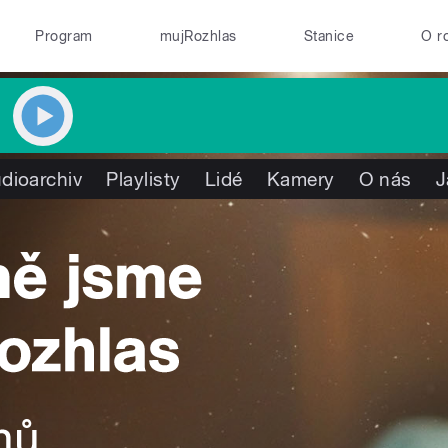
Program
mujRozhlas
Stanice
O r
dioarchiv
Playlisty
Lidé
Kamery
O nás
J