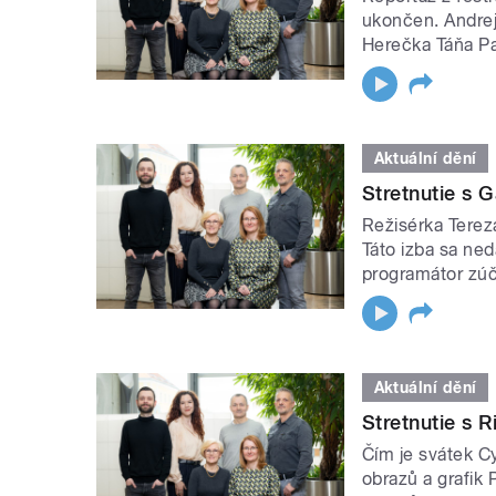
ukončen. Andrej 
Herečka Táňa Pa
Aktuální dění
Stretnutie s 
Režisérka Terez
Táto izba sa ne
programátor zú
Aktuální dění
Stretnutie s 
Čím je svátek C
obrazů a grafik 