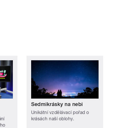
Sedmikrásky na nebi
Unikátní vzdělávací pořad o
ání
krásách naší oblohy.
ého