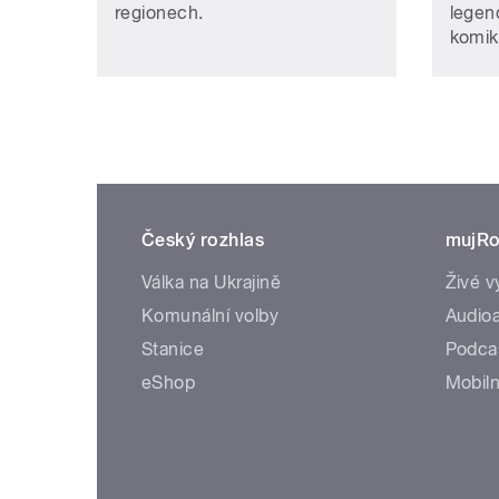
regionech.
legen
komik
Český rozhlas
mujRo
Válka na Ukrajině
Živé v
Komunální volby
Audioa
Stanice
Podca
eShop
Mobiln