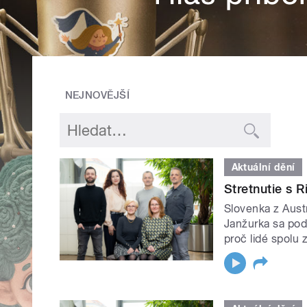
NEJNOVĚJŠÍ
Aktuální dění
Stretnutie s 
Slovenka z Aust
Janžurka sa podí
proč lidé spolu 