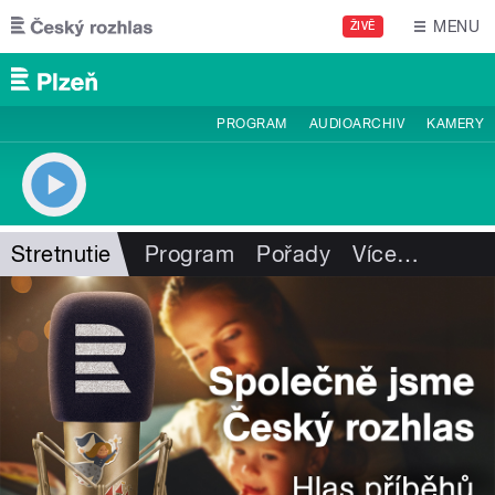
Přejít k hlavnímu obsahu
MENU
ŽIVĚ
PROGRAM
AUDIOARCHIV
KAMERY
Stretnutie
Program
Pořady
Více
…