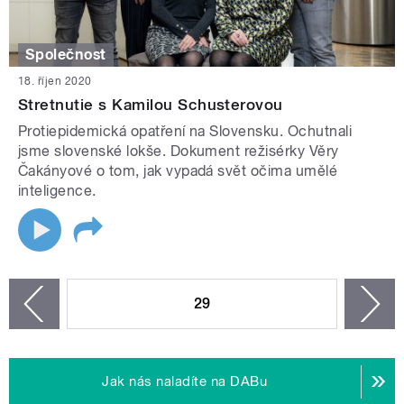
Společnost
18. říjen 2020
Stretnutie s Kamilou Schusterovou
Protiepidemická opatření na Slovensku. Ochutnali
jsme slovenské lokše. Dokument režisérky Věry
Čakányové o tom, jak vypadá svět očima umělé
inteligence.
STRÁNKY
29
n
zí
Jak nás naladíte na DABu