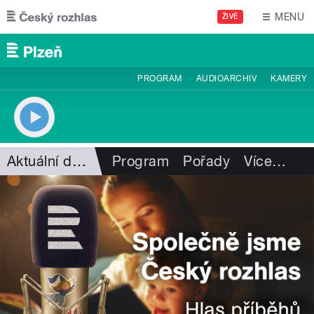
Přejít k hlavnímu obsahu
MENU
ŽIVĚ
PROGRAM
AUDIOARCHIV
KAMERY
Aktuální dění
Program
Pořady
Více
…