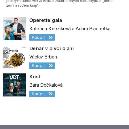
překrývá tlustá vrstva mýtů a zakořeněných stereotypů o „černé
zemi a rudém kraji“.
Operette gala
Kateřina Kněžíková a Adam Plachetka
Koupit
Denár v dívčí dlani
Václav Erben
Koupit
Kost
Bára Dočkalová
Koupit