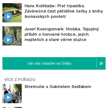
Hans Kollibabe: Prst trpaslíka.
Závěrečná část pětidílné četby z knihy
šumavských pověstí
Josef Koenigsmark: Hrobka. Tajuplný
příběh o honosné hrobce, jejích
majitelích a staré věrné služce
Jak nás naladíte na DABu
VÍCE Z POŘADU
Stretnutie s Gabrielem Sedlákem