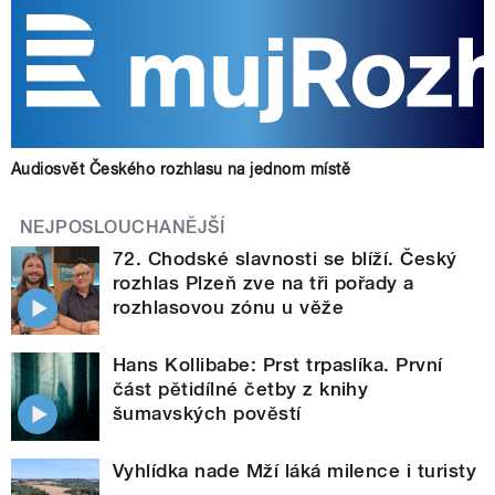
Audiosvět Českého rozhlasu na jednom místě
NEJPOSLOUCHANĚJŠÍ
72. Chodské slavnosti se blíží. Český
rozhlas Plzeň zve na tři pořady a
rozhlasovou zónu u věže
Hans Kollibabe: Prst trpaslíka. První
část pětidílné četby z knihy
šumavských pověstí
Vyhlídka nade Mží láká milence i turisty