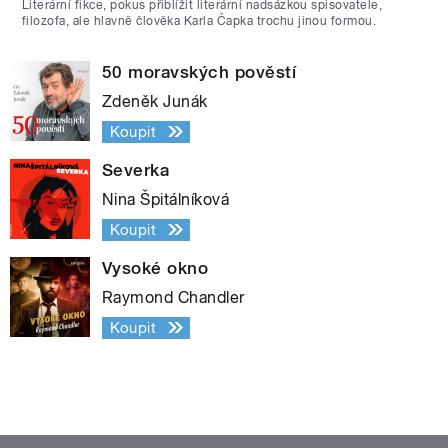
Literární fikce, pokus přiblížit literární nadsázkou spisovatele,
filozofa, ale hlavně člověka Karla Čapka trochu jinou formou.
50 moravských pověstí
Zdeněk Junák
Koupit
Severka
Nina Špitálníková
Koupit
Vysoké okno
Raymond Chandler
Koupit