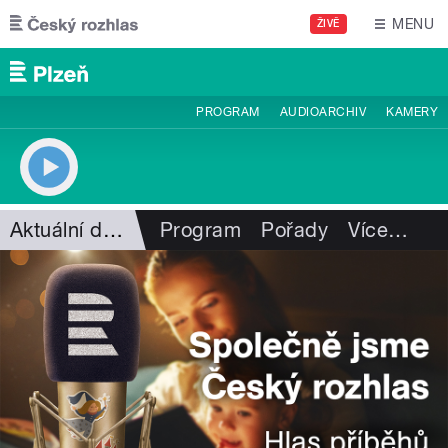
Přejít k hlavnímu obsahu
MENU
ŽIVĚ
PROGRAM
AUDIOARCHIV
KAMERY
Aktuální dění
Program
Pořady
Více
…