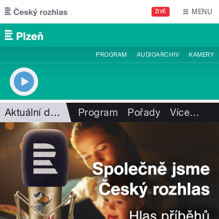
Přejít k hlavnímu obsahu
MENU
ŽIVĚ
PROGRAM
AUDIOARCHIV
KAMERY
Aktuální dění
Program
Pořady
Více
…