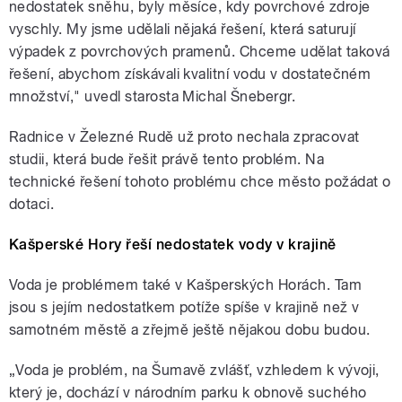
nedostatek sněhu, byly měsíce, kdy povrchové zdroje
vyschly. My jsme udělali nějaká řešení, která saturují
výpadek z povrchových pramenů. Chceme udělat taková
řešení, abychom získávali kvalitní vodu v dostatečném
množství," uvedl starosta Michal Šnebergr.
Radnice v Železné Rudě už proto nechala zpracovat
studii, která bude řešit právě tento problém. Na
technické řešení tohoto problému chce město požádat o
dotaci.
Kašperské Hory řeší nedostatek vody v krajině
Voda je problémem také v Kašperských Horách. Tam
jsou s jejím nedostatkem potíže spíše v krajině než v
samotném městě a zřejmě ještě nějakou dobu budou.
„Voda je problém, na Šumavě zvlášť, vzhledem k vývoji,
který je, dochází v národním parku k obnově suchého