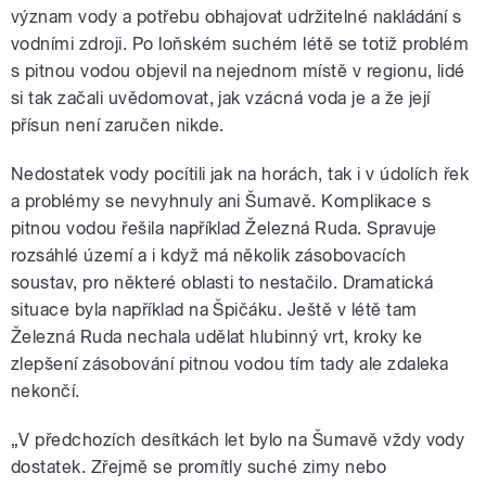
význam vody a potřebu obhajovat udržitelné nakládání s
vodními zdroji. Po loňském suchém létě se totiž problém
s pitnou vodou objevil na nejednom místě v regionu, lidé
si tak začali uvědomovat, jak vzácná voda je a že její
přísun není zaručen nikde.
Nedostatek vody pocítili jak na horách, tak i v údolích řek
a problémy se nevyhnuly ani Šumavě. Komplikace s
pitnou vodou řešila například Železná Ruda. Spravuje
rozsáhlé území a i když má několik zásobovacích
soustav, pro některé oblasti to nestačilo. Dramatická
situace byla například na Špičáku. Ještě v létě tam
Železná Ruda nechala udělat hlubinný vrt, kroky ke
zlepšení zásobování pitnou vodou tím tady ale zdaleka
nekončí.
„V předchozích desítkách let bylo na Šumavě vždy vody
dostatek. Zřejmě se promítly suché zimy nebo