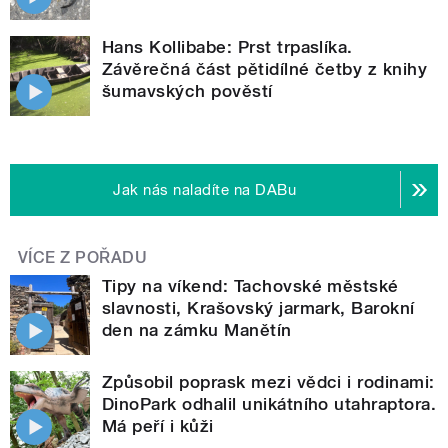
Hans Kollibabe: Prst trpaslíka.
Závěrečná část pětidílné četby z knihy
šumavských pověstí
Jak nás naladíte na DABu
VÍCE Z POŘADU
Tipy na víkend: Tachovské městské
slavnosti, Krašovský jarmark, Barokní
den na zámku Manětín
Způsobil poprask mezi vědci i rodinami:
DinoPark odhalil unikátního utahraptora.
Má peří i kůži