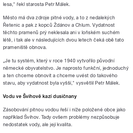
lesa," řekl starosta Petr Málek.
Město má dva zdroje pitné vody, a to z nedalekých
Řetenic a pak z kopců Ždánov a Chlum. Vydatnost
těchto pramenů prý neklesala ani v loňském suchém
létě, i tak ale v následujících dvou letech čeká obě tato
prameniště obnova.
„Je tu systém, který v roce 1940 vytvořilo původní
německé obyvatelstvo. Je naprosto funkční, jednoduchý
a ten chceme obnovit a chceme uvést do takového
stavu, aby vydatnost byla vyšší," vysvětlil Petr Málek.
Vodu ve Švihově kazí dusičnany
Zásobování pitnou vodou řeší i níže položené obce jako
například Švihov. Tady ovšem problémy nezpůsobuje
nedostatek vody, ale její kvalita.