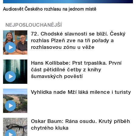
Audiosvět Českého rozhlasu na jednom místě
NEJPOSLOUCHANĚJŠÍ
72. Chodské slavnosti se blíží. Český
rozhlas Plzeň zve na tři pořady a
rozhlasovou zónu u věže
Hans Kollibabe: Prst trpaslíka. První
část pětidílné četby z knihy
šumavských pověstí
Vyhlídka nade Mží láká milence i turisty
Oskar Baum: Rána osudu. Krutý příběh
chytrého kluka