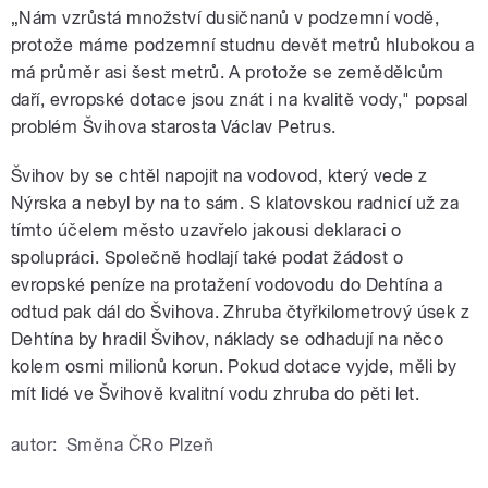
„Nám vzrůstá množství dusičnanů v podzemní vodě,
protože máme podzemní studnu devět metrů hlubokou a
má průměr asi šest metrů. A protože se zemědělcům
daří, evropské dotace jsou znát i na kvalitě vody," popsal
problém Švihova starosta Václav Petrus.
Švihov by se chtěl napojit na vodovod, který vede z
Nýrska a nebyl by na to sám. S klatovskou radnicí už za
tímto účelem město uzavřelo jakousi deklaraci o
spolupráci. Společně hodlají také podat žádost o
evropské peníze na protažení vodovodu do Dehtína a
odtud pak dál do Švihova. Zhruba čtyřkilometrový úsek z
Dehtína by hradil Švihov, náklady se odhadují na něco
kolem osmi milionů korun. Pokud dotace vyjde, měli by
mít lidé ve Švihově kvalitní vodu zhruba do pěti let.
autor:
Směna ČRo Plzeň