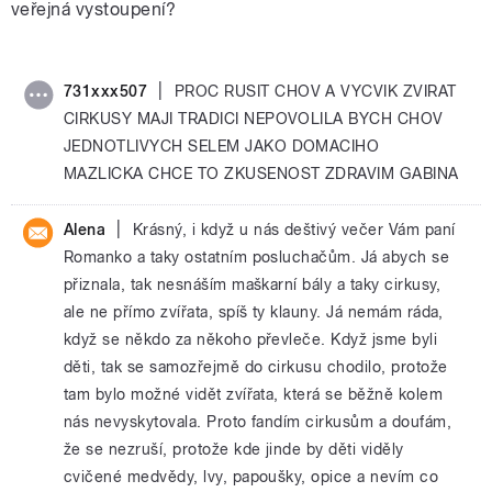
veřejná vystoupení?
|
731xxx507
PROC RUSIT CHOV A VYCVIK ZVIRAT
CIRKUSY MAJI TRADICI NEPOVOLILA BYCH CHOV
JEDNOTLIVYCH SELEM JAKO DOMACIHO
MAZLICKA CHCE TO ZKUSENOST ZDRAVIM GABINA
|
Alena
Krásný, i když u nás deštivý večer Vám paní
Romanko a taky ostatním posluchačům. Já abych se
přiznala, tak nesnáším maškarní bály a taky cirkusy,
ale ne přímo zvířata, spíš ty klauny. Já nemám ráda,
když se někdo za někoho převleče. Když jsme byli
děti, tak se samozřejmě do cirkusu chodilo, protože
tam bylo možné vidět zvířata, která se běžně kolem
nás nevyskytovala. Proto fandím cirkusům a doufám,
že se nezruší, protože kde jinde by děti viděly
cvičené medvědy, lvy, papoušky, opice a nevím co