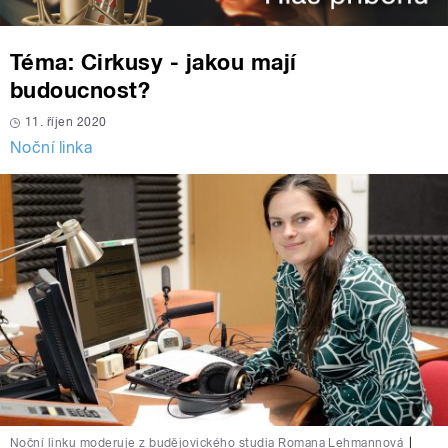
Téma: Cirkusy - jakou mají
budoucnost?
11. říjen 2020
Noční linka
Noční linku moderuje z budějovického studia Romana Lehmannová
|