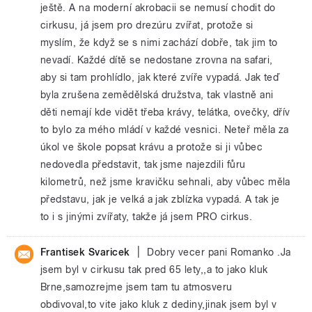
ještě. A na moderní akrobacii se nemusí chodit do
cirkusu, já jsem pro drezúru zvířat, protože si
myslím, že když se s nimi zachází dobře, tak jim to
nevadí. Každé dítě se nedostane zrovna na safari,
aby si tam prohlídlo, jak které zvíře vypadá. Jak teď
byla zrušena zemědělská družstva, tak vlastně ani
děti nemají kde vidět třeba krávy, telátka, ovečky, dřív
to bylo za mého mládí v každé vesnici. Neteř měla za
úkol ve škole popsat krávu a protože si ji vůbec
nedovedla představit, tak jsme najezdili fůru
kilometrů, než jsme kravičku sehnali, aby vůbec měla
představu, jak je velká a jak zblízka vypadá. A tak je
to i s jinými zvířaty, takže já jsem PRO cirkus.
|
Frantisek Svaricek
Dobry vecer pani Romanko .Ja
jsem byl v cirkusu tak pred 65 lety,,a to jako kluk
Brne,samozrejme jsem tam tu atmosveru
obdivoval,to vite jako kluk z dediny,jinak jsem byl v