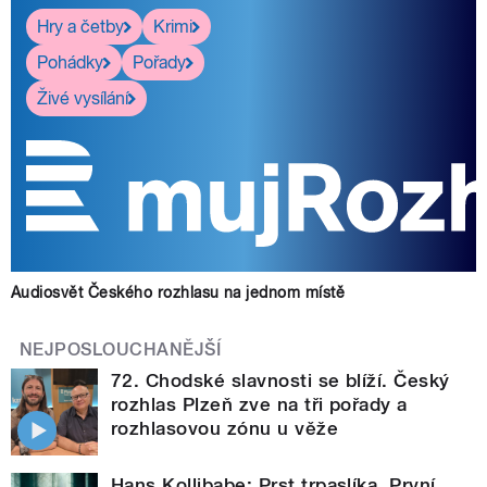
Hry a četby
Krimi
Pohádky
Pořady
Živé vysílání
Audiosvět Českého rozhlasu na jednom místě
NEJPOSLOUCHANĚJŠÍ
72. Chodské slavnosti se blíží. Český
rozhlas Plzeň zve na tři pořady a
rozhlasovou zónu u věže
Hans Kollibabe: Prst trpaslíka. První