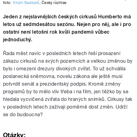
foto:
Khalil Baalbaki
,
Český rozhlas
Jeden z nejslavnějších českých cirkusů Humberto má
letos už sedmdesátou sezónu. Nejen pro něj, ale i pro
ostatní není letošní rok kvůli pandemii vůbec
jednoduchý.
Řada měst navíc v posledních letech řeší prosazení
zákazu cirkusů na svých pozemcích a velkou změnou by
bylo i omezení drezury divokých zvířat. To už schválila
poslanecká sněmovna, novelu zákona ale ještě musí
potvrdit senát a prezidentský podpis. Kromě změny
programů by to mělo vliv třeba i na film, jen těžko by se
hledala vycvičená zvířata do hraných snímků. Cirkusy tak
v posledních letech zažívají poměrně dost změn. Udrží
se do budoucna?
Otázky: