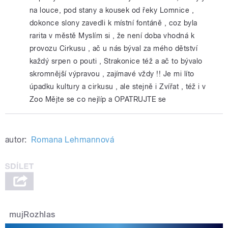
na louce, pod stany a kousek od řeky Lomnice ,
dokonce slony zavedli k místní fontáně , coz byla
rarita v městě Myslím si , že není doba vhodná k
provozu Cirkusu , ač u nás býval za mého dětství
každý srpen o pouti , Strakonice též a ač to bývalo
skromnější výpravou , zajímavé vždy !! Je mi líto
úpadku kultury a cirkusu , ale stejně i Zvířat , též i v
Zoo Mějte se co nejlíp a OPATRUJTE se
autor:
Romana Lehmannová
mujRozhlas