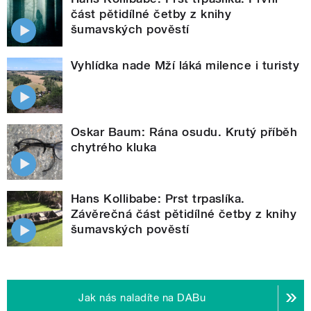
část pětidílné četby z knihy
šumavských pověstí
Vyhlídka nade Mží láká milence i turisty
Oskar Baum: Rána osudu. Krutý příběh
chytrého kluka
Hans Kollibabe: Prst trpaslíka.
Závěrečná část pětidílné četby z knihy
šumavských pověstí
Jak nás naladíte na DABu