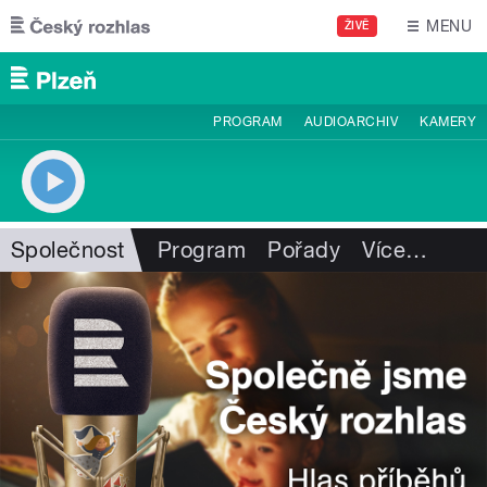
Přejít k hlavnímu obsahu
MENU
ŽIVĚ
PROGRAM
AUDIOARCHIV
KAMERY
Společnost
Program
Pořady
Více
…