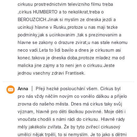
cirkusu prostrednictvim televizniho filmu treba
,cirkus HUMBERTO a to nekolikrat,treba o
BEROUZCICH.Jinak si myslim ze dneska jezdi a
ucinkuji hlavne v Rusku,protoze u nas maji tezke
podminky,jak s ucinkovanim ,tak s prezimovanim a
hlavne se zakony o drazure zvirat,u nas stale nekomu
neco vadi.Leta to lidi bavilo a dnes je cirkusum asi
konec.takova je dneska doba,protoze mladez ma od
malicka jine zajmy a to neni jen o cirkusu.Jeste
jednou vsechny zdravi Frantisek.
|
Anna
Přeji hezké poslouchání všem. Cirkus byl
pro nás vždy něčím novým co vonělo dálkou a přijelo
zrovna do našeho města. Dnes má cirkus taky svůj
význam, hlavně pro děti školkou povinné. Moje děti i
vnoučata chodili s námi rádi do cirkusu. Hlavně rády
měly jakékoliv zvířata. Že by tyto zvířecí cirkusový
umělci nějak trpěli, to si nemyslím. Je to jako s dětmi