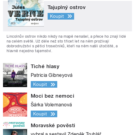
Tajuplný ostrov
Koupit
Lincolnův ostrov nikdo nikdy na mapě nenašel, a přece ho znají lidé
na celém světě. Už déle než sto třicet let na něm prožívají
dobrodružství s pěticí trosečníků, kteří na něm našli útočiště, a
hlavně nejedno tajemství.
Tiché hlasy
Patricia Gibneyová
Koupit
Moci bez nemoci
Šárka Volemanová
Koupit
Moravské pověsti
vybral a sestavil Zdeněk Truhlář