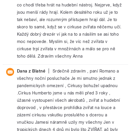
co chodí třeba hrát na hudební nástroj. Nejprve, když
jsou menší rády hrají. Kolem desátého roku už je to
tak nebaví, ale rozumným přístupem hrají dál. Je to
skoro to samé, když se v cirkuse zvířata něčemu učí.
Každý dobrý drezér ví jak na to a násilím se asi toho
moc nepovede. Myslím si, že víc než zvířata v
cirkuse trpí zvířata v množírnách a málo se pro ně
toho dělá. Zdravím všechny Anna
|
Dana z Blatné
Srdečně zdravím , paní Romano a
všechny noční posluchače Je mi smutno jednak z
pandemickych omezení , Cirkusy bohužel upadnou
.Cirkus Humberto jsme u nás měli před 3 roky ,
úžasné vystoupení všech akrobatů , zvířat a hudební
doprovod , v přestávce prohlídka zvířat na louce a
zázemí cirkusu vskutku proslulého s dcerou a
vnučkou Jamesi náramně uzily my všechny Jen v
tropických dnech 4 dnů mi bylo líto ZVÍŘAT, ač byly