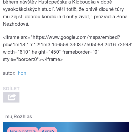
během návštěv Hustopečska a Kloboucka v době
vysokoškolských studií. Věřil totiž, že právě dlouhé túry
mu zajistí dobrou kondici a dlouhý život,“ prozradila Soňa
Nezhodová.
<iframe src="https://www.google.com/maps/embed?
pb=!1m18!1m12!1m3!1d6559.330377505088!2d16.735981
width="610" height="450" frameborder="0"
style="border:0"></iframe>
autor:
hon
mujRozhlas
Hry a četby
Krimi