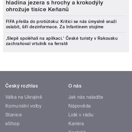
hladina jezera s hrochy a krokodýly
ohrožuje tisíce Keňanů
FIFA přešla do protiútoku: Kritici se nás úmyslně snaží
oslabit, šíří dezinformace. Za Infantinem stojíme
‚Slepě spoléhali na aplikaci.‘ České turisty v Rakousku
zachraňoval vrtulník na ferratě
Český rozhlas
O nás
Válka na Ukrajině
Jak nás naladíte
Komunální volby
Nápověda
Stanice
Lidé v rádiu
eShop
Kariéra