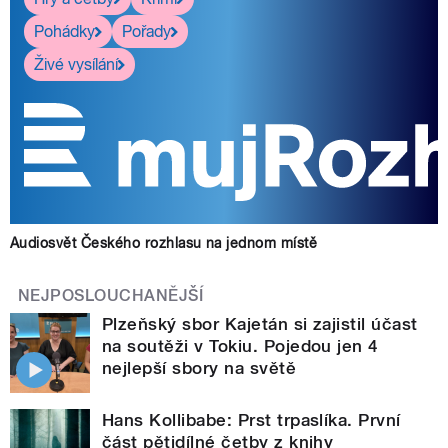
Pohádky
Pořady
Živé vysílání
Audiosvět Českého rozhlasu na jednom místě
NEJPOSLOUCHANĚJŠÍ
Plzeňský sbor Kajetán si zajistil účast
na soutěži v Tokiu. Pojedou jen 4
nejlepší sbory na světě
Hans Kollibabe: Prst trpaslíka. První
část pětidílné četby z knihy