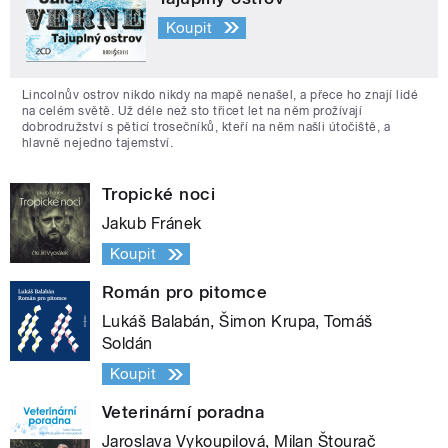
Koupit
Lincolnův ostrov nikdo nikdy na mapě nenašel, a přece ho znají lidé
na celém světě. Už déle než sto třicet let na něm prožívají
dobrodružství s pěticí trosečníků, kteří na něm našli útočiště, a
hlavně nejedno tajemství.
Tropické noci
Jakub Fránek
Koupit
Román pro pitomce
Lukáš Balabán, Šimon Krupa, Tomáš
Soldán
Koupit
Veterinární poradna
Jaroslava Vykoupilová, Milan Štourač