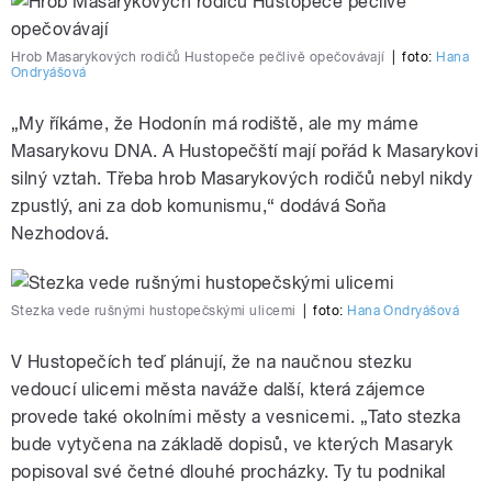
Hrob Masarykových rodičů Hustopeče pečlivě opečovávají
|
foto:
Hana
Ondryášová
„My říkáme, že Hodonín má rodiště, ale my máme
Masarykovu DNA. A Hustopečští mají pořád k Masarykovi
silný vztah. Třeba hrob Masarykových rodičů nebyl nikdy
zpustlý, ani za dob komunismu,“ dodává Soňa
Nezhodová.
Stezka vede rušnými hustopečskými ulicemi
|
foto:
Hana Ondryášová
V Hustopečích teď plánují, že na naučnou stezku
vedoucí ulicemi města naváže další, která zájemce
provede také okolními městy a vesnicemi. „Tato stezka
bude vytyčena na základě dopisů, ve kterých Masaryk
popisoval své četné dlouhé procházky. Ty tu podnikal