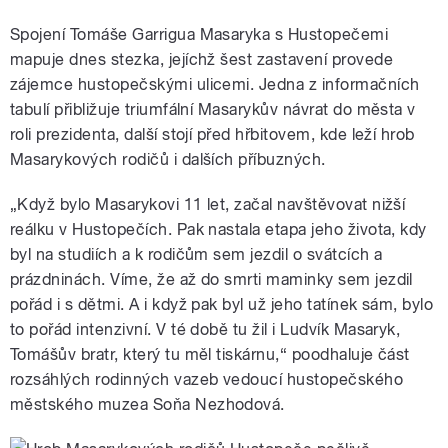
Spojení Tomáše Garrigua Masaryka s Hustopečemi
mapuje dnes stezka, jejíchž šest zastavení provede
zájemce hustopečskými ulicemi. Jedna z informačních
tabulí přibližuje triumfální Masarykův návrat do města v
roli prezidenta, další stojí před hřbitovem, kde leží hrob
Masarykových rodičů i dalších příbuzných.
„Když bylo Masarykovi 11 let, začal navštěvovat nižší
reálku v Hustopečích. Pak nastala etapa jeho života, kdy
byl na studiích a k rodičům sem jezdil o svátcích a
prázdninách. Víme, že až do smrti maminky sem jezdil
pořád i s dětmi. A i když pak byl už jeho tatínek sám, bylo
to pořád intenzivní. V té době tu žil i Ludvík Masaryk,
Tomášův bratr, který tu měl tiskárnu,“ poodhaluje část
rozsáhlých rodinných vazeb vedoucí hustopečského
městského muzea Soňa Nezhodová.