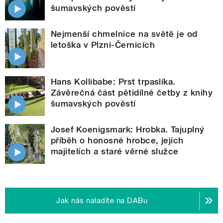
šumavských pověstí
Nejmenší chmelnice na světě je od
letoška v Plzni-Černicích
Hans Kollibabe: Prst trpaslíka.
Závěrečná část pětidílné četby z knihy
šumavských pověstí
Josef Koenigsmark: Hrobka. Tajuplný
příběh o honosné hrobce, jejích
majitelích a staré věrné služce
Jak nás naladíte na DABu