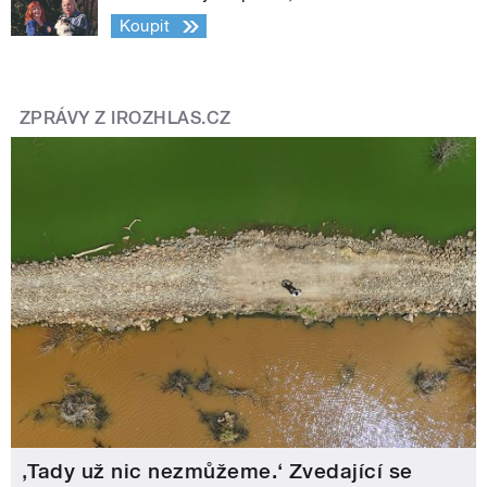
Koupit
ZPRÁVY Z IROZHLAS.CZ
‚Tady už nic nezmůžeme.‘ Zvedající se