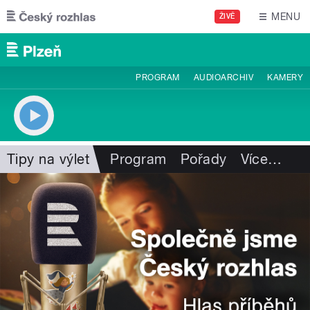
Přejít k hlavnímu obsahu
MENU
ŽIVĚ
PROGRAM
AUDIOARCHIV
KAMERY
Tipy na výlet
Program
Pořady
Více
…