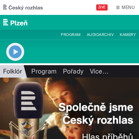
Přejít k hlavnímu obsahu
MENU
ŽIVĚ
PROGRAM
AUDIOARCHIV
KAMERY
Folklór
Program
Pořady
Více
…