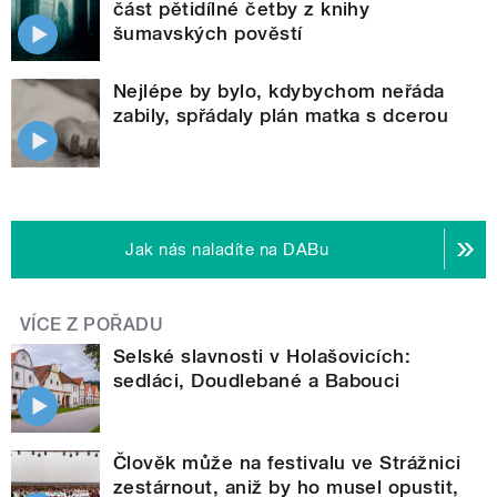
část pětidílné četby z knihy
šumavských pověstí
Nejlépe by bylo, kdybychom neřáda
zabily, spřádaly plán matka s dcerou
Jak nás naladíte na DABu
VÍCE Z POŘADU
Selské slavnosti v Holašovicích:
sedláci, Doudlebané a Babouci
Člověk může na festivalu ve Strážnici
zestárnout, aniž by ho musel opustit,