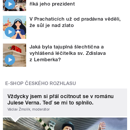
říká jeho prezident
V Prachaticích už od pradávna věděli,
že sůl je nad zlato
Jaká byla tajuplná šlechtična a
vyhlášená léčitelka sv. Zdislava
z Lemberka?
E-SHOP ČESKÉHO ROZHLASU
Vždycky jsem si přál ocitnout se v románu
Julese Verna. Teď se mi to splnilo.
Václav Žmolík, moderátor