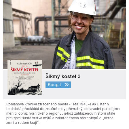
Šikmý kostel 3
Koupit
Románová kronika ztraceného města - léta 1945–1961. Karin
Lednická předkládá do značné míry převratný, dosavadní paradigma
měnící obraz hornického regionu, jehož zahlazenou historii stále
překrývá tlustá vrstva mýtů a zakořeněných stereotypů o „černé
zemi a rudém kraji“.