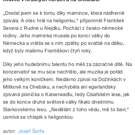
„Dostal jsem se k tomu díky mamince, která nádherně
zpívala. A otec hrál na heligonku,“ připomněl František
Severa z Rudné u Nejdku. Pochází z česko-německé
rodiny. Jeho maminka musela po konci války do
Německa a vrátila se s ním zpátky po svatbě na dálku,
když byly malému Františkovi čtyři roky.
Díky jeho hudebnímu talentu ho měli za zázračné dítě. Na
konzervatoř se mu sice nechtělo, ale muzika je pořád
jeho velkým koníčkem. Nedávno zpíval na Dožínkách v
Milíkově na Chebsku, a nechyběla ani egerlandsky
zpívaná písnička o Kaiserwadlu, tedy Císařském lese, jak
se do konce druhé světové války říkalo dnešnímu
Slavkovskému lesu. „Nedělám z toho vědu, mě to baví,“
usmívá se chlapík s heligonkou.
autor:
Josef Šorfa