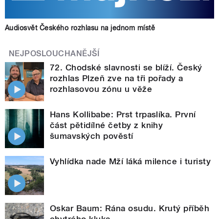
Audiosvět Českého rozhlasu na jednom místě
NEJPOSLOUCHANĚJŠÍ
72. Chodské slavnosti se blíží. Český
rozhlas Plzeň zve na tři pořady a
rozhlasovou zónu u věže
Hans Kollibabe: Prst trpaslíka. První
část pětidílné četby z knihy
šumavských pověstí
Vyhlídka nade Mží láká milence i turisty
Oskar Baum: Rána osudu. Krutý příběh
chytrého kluka