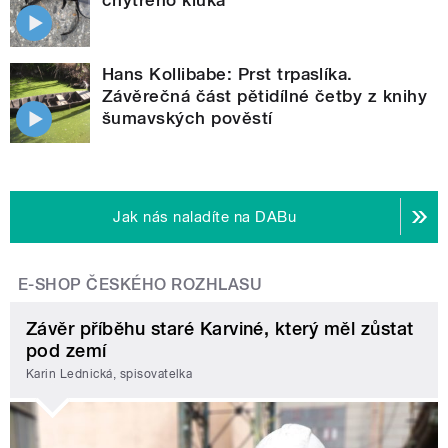
Hans Kollibabe: Prst trpaslíka.
Závěrečná část pětidílné četby z knihy
šumavských pověstí
Jak nás naladíte na DABu
E-SHOP ČESKÉHO ROZHLASU
Závěr příběhu staré Karviné, který měl zůstat
pod zemí
Karin Lednická, spisovatelka