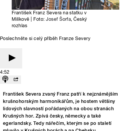
František Franz Severa na statku v
Milíkově | Foto:
Josef Šorfa
, Český
rozhlas
Poslechněte si celý příběh Franze Severy
4:52
František Severa zvaný Franz patří k nejznámějším
krušnohorským harmonikářům, je hostem většiny
lidových slavností pořádaných na obou stranách
Krušných hor. Zpívá česky, německy a také
egerlandsky. Tedy nářečím, kterým se po staletí
mluvilo v Krušných horách a na Chebsku.