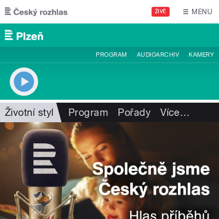
Přejít k hlavnímu obsahu
MENU
ŽIVĚ
PROGRAM
AUDIOARCHIV
KAMERY
Životní styl
Program
Pořady
Více
…