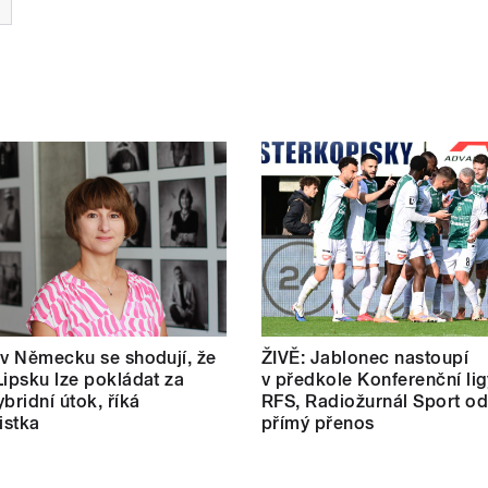
 v Německu se shodují, že
ŽIVĚ: Jablonec nastoupí
Lipsku lze pokládat za
v předkole Konferenční lig
bridní útok, říká
RFS, Radiožurnál Sport od
istka
přímý přenos