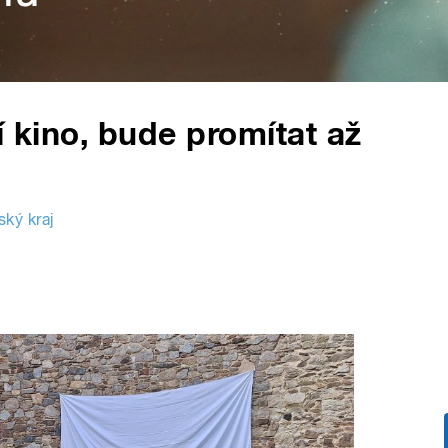
í kino, bude promítat až
ský kraj