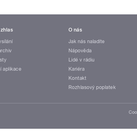
zhlas
O nás
ysílání
Jak nás naladíte
rchiv
Nápověda
sty
Lidé v rádiu
í aplikace
Kariéra
Kontakt
Rozhlasový poplatek
Coo