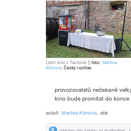
Letní kino v Tachově
|
foto:
Martina
Klímová
,
Český rozhlas
provozovatelů nečekaně velký
kino bude promítat do konce 
autoři:
Martina Klímová
,
abk
Všechny díly pořadu na mujRozhlas