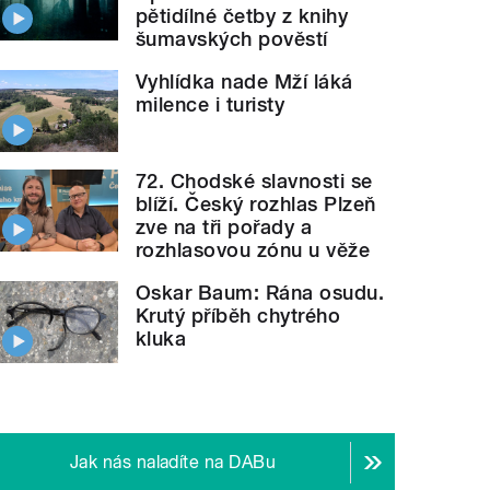
pětidílné četby z knihy
šumavských pověstí
Vyhlídka nade Mží láká
milence i turisty
72. Chodské slavnosti se
blíží. Český rozhlas Plzeň
zve na tři pořady a
rozhlasovou zónu u věže
Oskar Baum: Rána osudu.
Krutý příběh chytrého
kluka
Jak nás naladíte na DABu