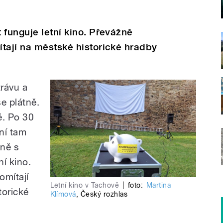
 funguje letní kino. Převážně
tají na městské historické hradby
rávu a
se plátně.
ě. Po 30
ní tam
čně s
í kino.
omítají
Letní kino v Tachově
|
foto:
Martina
torické
Klímová
,
Český rozhlas