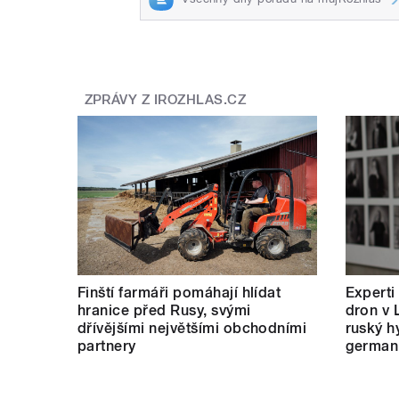
ZPRÁVY Z IROZHLAS.CZ
Finští farmáři pomáhají hlídat
Experti
hranice před Rusy, svými
dron v 
dřívějšími největšími obchodními
ruský hy
partnery
german