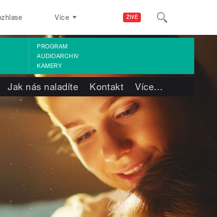
ozhlase
Více
ŽIVĚ
PROGRAM
AUDIOARCHIV
KAMERY
Jak nás naladíte
Kontakt
Více
…