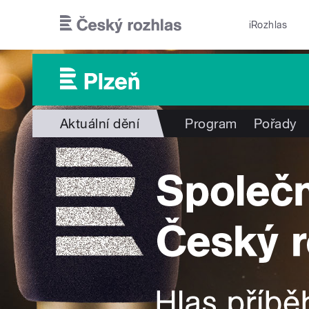
Přejít k hlavnímu obsahu
iRozhlas
Aktuální dění
Program
Pořady