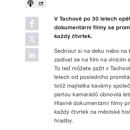
V Tachově po 30 letech opět
dokumentární filmy se promí
každý čtvrtek.
Sednout si na deku nebo na t
zadívat se na film na vlnícím 
To teď můžete zažít v Tachov
letech od posledního promítá
totiž majitelka kavárny spole
partou kamarádů obnovila letn
Hlavně dokumentární filmy pr
každý čtvrtek na městské his
hradby.