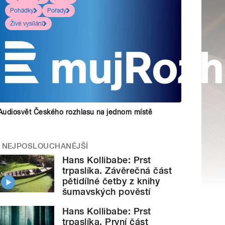
Pohádky
Pořady
Živé vysílání
Audiosvět Českého rozhlasu na jednom místě
NEJPOSLOUCHANĚJŠÍ
Hans Kollibabe: Prst
trpaslíka. Závěrečná část
pětidílné četby z knihy
šumavských pověstí
Hans Kollibabe: Prst
trpaslíka. První část