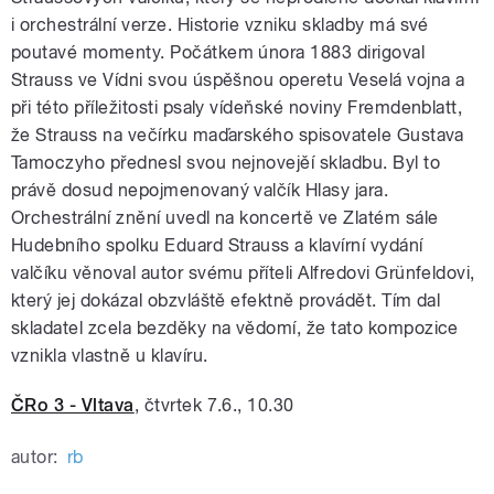
i orchestrální verze. Historie vzniku skladby má své
poutavé momenty. Počátkem února 1883 dirigoval
Strauss ve Vídni svou úspěšnou operetu Veselá vojna a
při této příležitosti psaly vídeňské noviny Fremdenblatt,
že Strauss na večírku maďarského spisovatele Gustava
Tamoczyho přednesl svou nejnovejěí skladbu. Byl to
právě dosud nepojmenovaný valčík Hlasy jara.
Orchestrální znění uvedl na koncertě ve Zlatém sále
Hudebního spolku Eduard Strauss a klavírní vydání
valčíku věnoval autor svému příteli Alfredovi Grünfeldovi,
který jej dokázal obzvláště efektně provádět. Tím dal
skladatel zcela bezděky na vědomí, že tato kompozice
vznikla vlastně u klavíru.
ČRo 3 - Vltava
, čtvrtek 7.6., 10.30
autor:
rb