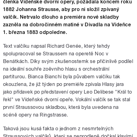
členka Vídeňské dvorní opery, požádala koncem roku
1882 Johanna Strausse, aby pro ni složil zpívaný
valčík. Netrvalo dlouho a premiéra nové skladby
zazněla na dobročinném matiné v Divadla na Vídeňce
1. března 1883 odpoledne.
Text valčíku napsal Richard Genée, který tehdy
spolupracoval se Straussem na operetě Noc v
Benátkách. Díky svým zkušenostemk se přičinlivě podílel
na ideální souhře zoěvního hlasu s orchestrální
partiturou. Bianca Bianchi byla půvabem valčíku tak
okouzlena, že již týden po premiéře zpívala Hlasy jara
jako přídavek po představení opery Leo Delibese "Král to
řekl" ve Vídeňské dvorní opeře. Vokální valčík se tak stal
první Straussovou skladbou, která byla uvedena na
scéně opery na Ringstrasse.
Taková jsou kusá fakta o jednom z nesmrtelných
Straussových valčíků, který se neprodleně dočkal klavírní