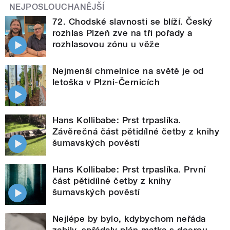
NEJPOSLOUCHANĚJŠÍ
72. Chodské slavnosti se blíží. Český
rozhlas Plzeň zve na tři pořady a
rozhlasovou zónu u věže
Nejmenší chmelnice na světě je od
letoška v Plzni-Černicích
Hans Kollibabe: Prst trpaslíka.
Závěrečná část pětidílné četby z knihy
šumavských pověstí
Hans Kollibabe: Prst trpaslíka. První
část pětidílné četby z knihy
šumavských pověstí
Nejlépe by bylo, kdybychom neřáda