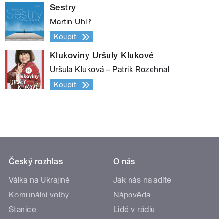
Sestry
Martin Uhlíř
Koupit
Klukoviny Uršuly Klukové
Uršula Kluková – Patrik Rozehnal
Koupit
Český rozhlas
O nás
Válka na Ukrajině
Jak nás naladíte
Komunální volby
Nápověda
Stanice
Lidé v rádiu