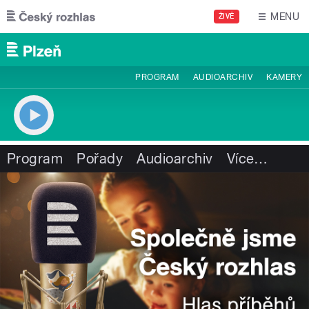
Přejít k hlavnímu obsahu
MENU
ŽIVĚ
PROGRAM
AUDIOARCHIV
KAMERY
Program
Pořady
Audioarchiv
Více
…