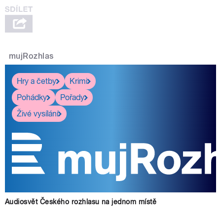
mujRozhlas
Hry a četby
Krimi
Pohádky
Pořady
Živé vysílání
Audiosvět Českého rozhlasu na jednom místě