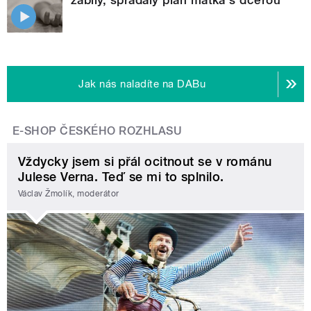
zabily, spřádaly plán matka s dcerou
Jak nás naladíte na DABu
E-SHOP ČESKÉHO ROZHLASU
Vždycky jsem si přál ocitnout se v románu
Julese Verna. Teď se mi to splnilo.
Václav Žmolík, moderátor