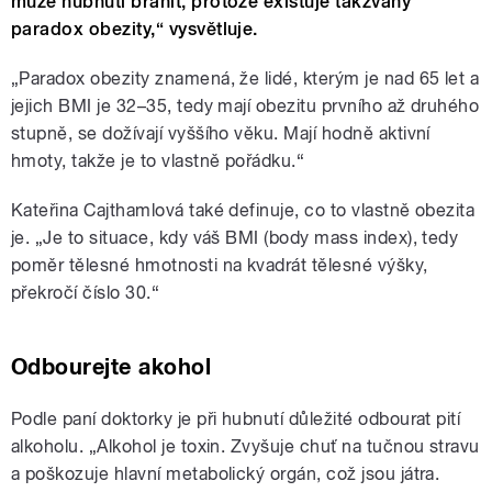
může hubnutí bránit, protože existuje takzvaný
paradox obezity,“ vysvětluje.
„Paradox obezity znamená, že lidé, kterým je nad 65 let a
jejich BMI je 32–35, tedy mají obezitu prvního až druhého
stupně, se dožívají vyššího věku. Mají hodně aktivní
hmoty, takže je to vlastně pořádku.“
Kateřina Cajthamlová také definuje, co to vlastně obezita
je. „Je to situace, kdy váš BMI (body mass index), tedy
poměr tělesné hmotnosti na kvadrát tělesné výšky,
překročí číslo 30.“
Odbourejte akohol
Podle paní doktorky je při hubnutí důležité odbourat pití
alkoholu. „Alkohol je toxin. Zvyšuje chuť na tučnou stravu
a poškozuje hlavní metabolický orgán, což jsou játra.