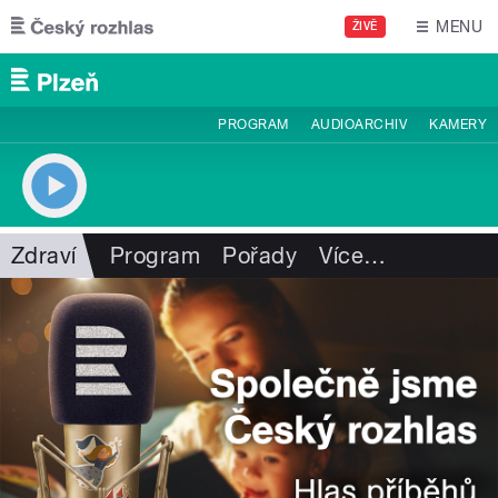
Přejít k hlavnímu obsahu
MENU
ŽIVĚ
PROGRAM
AUDIOARCHIV
KAMERY
Zdraví
Program
Pořady
Více
…