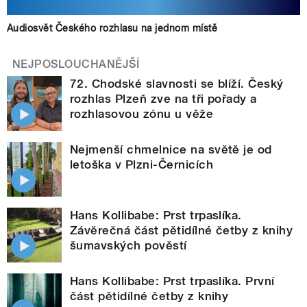
Audiosvět Českého rozhlasu na jednom místě
NEJPOSLOUCHANĚJŠÍ
72. Chodské slavnosti se blíží. Český
rozhlas Plzeň zve na tři pořady a
rozhlasovou zónu u věže
Nejmenší chmelnice na světě je od
letoška v Plzni-Černicích
Hans Kollibabe: Prst trpaslíka.
Závěrečná část pětidílné četby z knihy
šumavských pověstí
Hans Kollibabe: Prst trpaslíka. První
část pětidílné četby z knihy