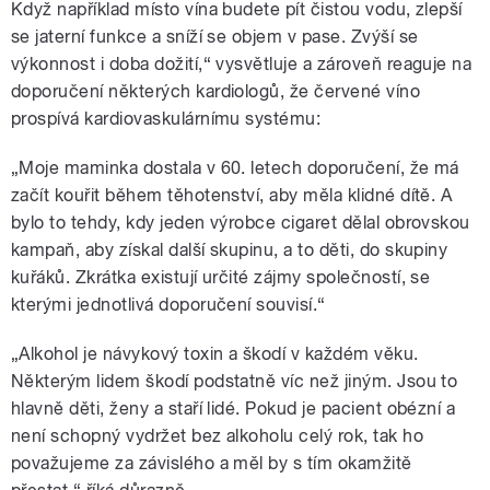
Když například místo vína budete pít čistou vodu, zlepší
se jaterní funkce a sníží se objem v pase. Zvýší se
výkonnost i doba dožití,“ vysvětluje a zároveň reaguje na
doporučení některých kardiologů, že červené víno
prospívá kardiovaskulárnímu systému:
„Moje maminka dostala v 60. letech doporučení, že má
začít kouřit během těhotenství, aby měla klidné dítě. A
bylo to tehdy, kdy jeden výrobce cigaret dělal obrovskou
kampaň, aby získal další skupinu, a to děti, do skupiny
kuřáků. Zkrátka existují určité zájmy společností, se
kterými jednotlivá doporučení souvisí.“
„Alkohol je návykový toxin a škodí v každém věku.
Některým lidem škodí podstatně víc než jiným. Jsou to
hlavně děti, ženy a staří lidé. Pokud je pacient obézní a
není schopný vydržet bez alkoholu celý rok, tak ho
považujeme za závislého a měl by s tím okamžitě