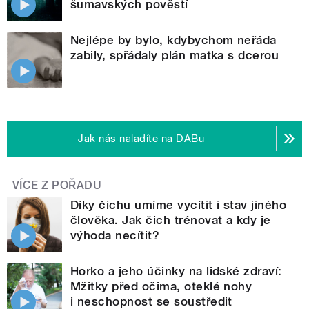
šumavských pověstí
Nejlépe by bylo, kdybychom neřáda
zabily, spřádaly plán matka s dcerou
Jak nás naladíte na DABu
VÍCE Z POŘADU
Díky čichu umíme vycítit i stav jiného
člověka. Jak čich trénovat a kdy je
výhoda necítit?
Horko a jeho účinky na lidské zdraví:
Mžitky před očima, oteklé nohy
i neschopnost se soustředit