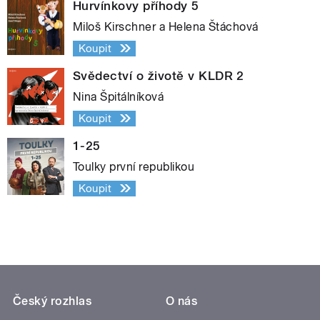
Hurvínkovy příhody 5
Miloš Kirschner a Helena Štáchová
Koupit
Svědectví o životě v KLDR 2
Nina Špitálníková
Koupit
1-25
Toulky první republikou
Koupit
Český rozhlas
O nás