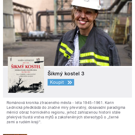
Šikmý kostel 3
Koupit
Románová kronika ztraceného města - léta 1945–1961. Karin
Lednická předkládá do značné míry převratný, dosavadní paradigma
měnící obraz hornického regionu, jehož zahlazenou historii stále
překrývá tlustá vrstva mýtů a zakořeněných stereotypů o „černé
zemi a rudém kraji“.