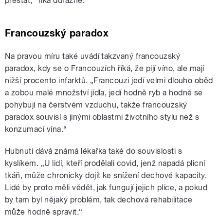
přestat,“ říká důrazně.
Francouzský paradox
Na pravou míru také uvádí takzvaný francouzský
paradox, kdy se o Francouzích říká, že pijí víno, ale mají
nižší procento infarktů. „Francouzi jedí velmi dlouho oběd
a zobou malé množství jídla, jedí hodně ryb a hodně se
pohybují na čerstvém vzduchu, takže francouzský
paradox souvisí s jinými oblastmi životního stylu než s
konzumací vína.“
Hubnutí dává známá lékařka také do souvislosti s
kyslíkem. „U lidí, kteří prodělali covid, jenž napadá plicní
tkáň, může chronicky dojít ke snížení dechové kapacity.
Lidé by proto měli vědět, jak fungují jejich plíce, a pokud
by tam byl nějaký problém, tak dechová rehabilitace
může hodně spravit.“