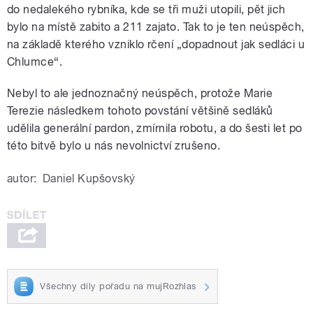
do nedalekého rybníka, kde se tři muži utopili, pět jich
bylo na místě zabito a 211 zajato. Tak to je ten neúspěch,
na základě kterého vzniklo rčení „dopadnout jak sedláci u
Chlumce“.
Nebyl to ale jednoznačný neúspěch, protože Marie
Terezie následkem tohoto povstání většině sedláků
udělila generální pardon, zmírnila robotu, a do šesti let po
této bitvě bylo u nás nevolnictví zrušeno.
autor:
Daniel Kupšovský
Všechny díly pořadu na mujRozhlas