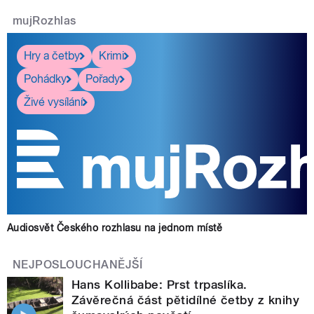
mujRozhlas
Hry a četby
Krimi
Pohádky
Pořady
Živé vysílání
Audiosvět Českého rozhlasu na jednom místě
NEJPOSLOUCHANĚJŠÍ
Hans Kollibabe: Prst trpaslíka.
Závěrečná část pětidílné četby z knihy