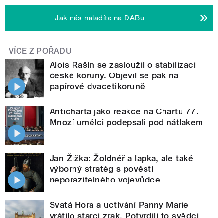
Jak nás naladíte na DABu
VÍCE Z POŘADU
Alois Rašín se zasloužil o stabilizaci
české koruny. Objevil se pak na
papírové dvacetikoruně
Anticharta jako reakce na Chartu 77.
Mnozí umělci podepsali pod nátlakem
Jan Žižka: Žoldnéř a lapka, ale také
výborný stratég s pověstí
neporazitelného vojevůdce
Svatá Hora a uctívání Panny Marie
vrátilo starci zrak. Potvrdili to svědci