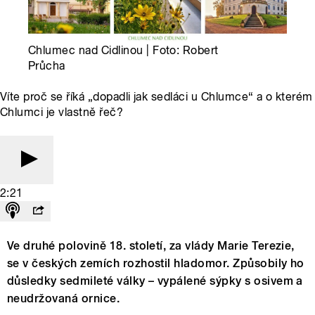
Chlumec nad Cidlinou | Foto: Robert
Průcha
Víte proč se říká „dopadli jak sedláci u Chlumce“ a o kterém
Chlumci je vlastně řeč?
2:21
Ve druhé polovině 18. století, za vlády Marie Terezie,
se v českých zemích rozhostil hladomor. Způsobily ho
důsledky sedmileté války – vypálené sýpky s osivem a
neudržovaná ornice.