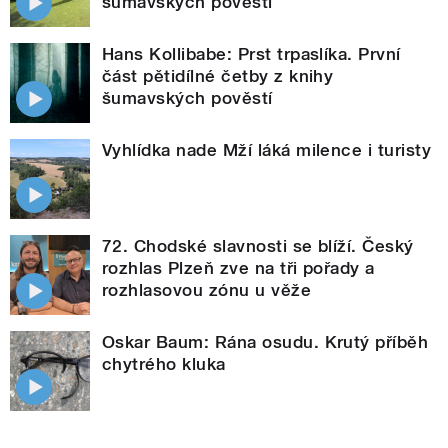
šumavských pověstí
Hans Kollibabe: Prst trpaslíka. První
část pětidílné četby z knihy
šumavských pověstí
Vyhlídka nade Mží láká milence i turisty
72. Chodské slavnosti se blíží. Český
rozhlas Plzeň zve na tři pořady a
rozhlasovou zónu u věže
Oskar Baum: Rána osudu. Krutý příběh
chytrého kluka