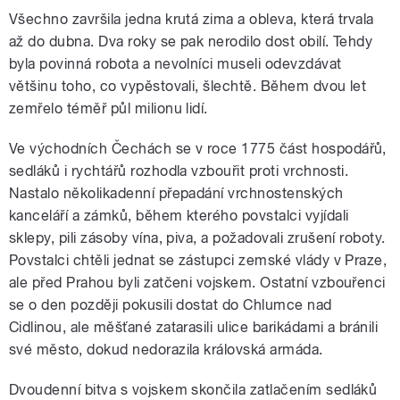
Všechno završila jedna krutá zima a obleva, která trvala
až do dubna. Dva roky se pak nerodilo dost obilí. Tehdy
byla povinná robota a nevolníci museli odevzdávat
většinu toho, co vypěstovali, šlechtě. Během dvou let
zemřelo téměř půl milionu lidí.
Ve východních Čechách se v roce 1775 část hospodářů,
sedláků i rychtářů rozhodla vzbouřit proti vrchnosti.
Nastalo několikadenní přepadání vrchnostenských
kanceláří a zámků, během kterého povstalci vyjídali
sklepy, pili zásoby vína, piva, a požadovali zrušení roboty.
Povstalci chtěli jednat se zástupci zemské vlády v Praze,
ale před Prahou byli zatčeni vojskem. Ostatní vzbouřenci
se o den později pokusili dostat do Chlumce nad
Cidlinou, ale měšťané zatarasili ulice barikádami a bránili
své město, dokud nedorazila královská armáda.
Dvoudenní bitva s vojskem skončila zatlačením sedláků