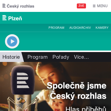
Přejít k hlavnímu obsahu
MENU
ŽIVĚ
PROGRAM
AUDIOARCHIV
KAMERY
Historie
Program
Pořady
Více
…