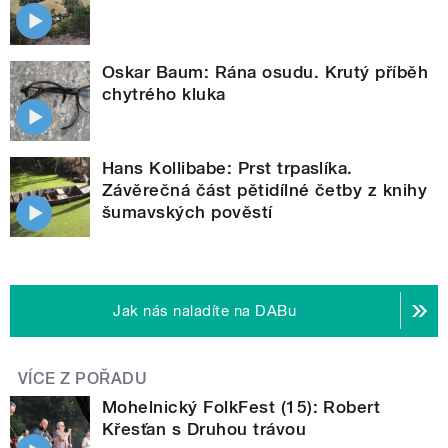
Oskar Baum: Rána osudu. Krutý příběh
chytrého kluka
Hans Kollibabe: Prst trpaslíka.
Závěrečná část pětidílné četby z knihy
šumavských pověstí
Jak nás naladíte na DABu
VÍCE Z POŘADU
Mohelnický FolkFest (15): Robert
Křesťan s Druhou trávou