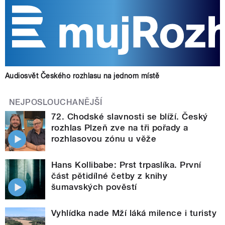
Audiosvět Českého rozhlasu na jednom místě
NEJPOSLOUCHANĚJŠÍ
72. Chodské slavnosti se blíží. Český
rozhlas Plzeň zve na tři pořady a
rozhlasovou zónu u věže
Hans Kollibabe: Prst trpaslíka. První
část pětidílné četby z knihy
šumavských pověstí
Vyhlídka nade Mží láká milence i turisty