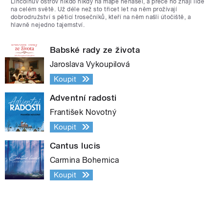
Lincolnův ostrov nikdo nikdy na mapě nenašel, a přece ho znají lidé
na celém světě. Už déle než sto třicet let na něm prožívají
dobrodružství s pěticí trosečníků, kteří na něm našli útočiště, a
hlavně nejedno tajemství.
Babské rady ze života
Jaroslava Vykoupilová
Koupit
Adventní radosti
František Novotný
Koupit
Cantus lucis
Carmina Bohemica
Koupit