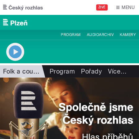
Přejít k hlavnímu obsahu
MENU
ŽIVĚ
PROGRAM
AUDIOARCHIV
KAMERY
Folk a country
Program
Pořady
Více
…