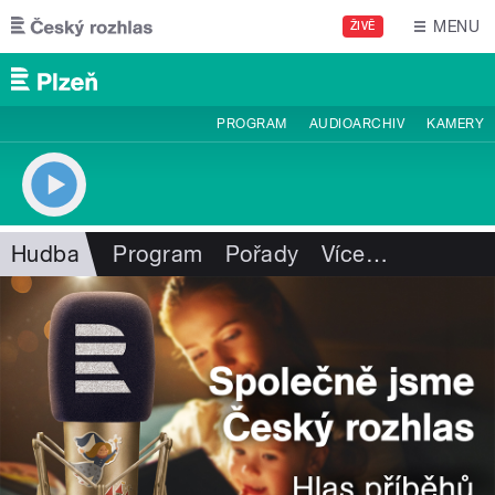
Přejít k hlavnímu obsahu
MENU
ŽIVĚ
PROGRAM
AUDIOARCHIV
KAMERY
Hudba
Program
Pořady
Více
…