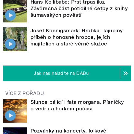
Hans Kollibabe: Prst trpaslíka.
Závěrečná část pětidílné četby z knihy
šumavských pověstí
Josef Koenigsmark: Hrobka. Tajuplný
příběh o honosné hrobce, jejích
majitelích a staré věrné služce
Jak nás naladíte na DABu
VÍCE Z POŘADU
Slunce pálící i fata morgana. Písničky
o vedru a horkém počasí
Pozvánky na koncerty, folkové