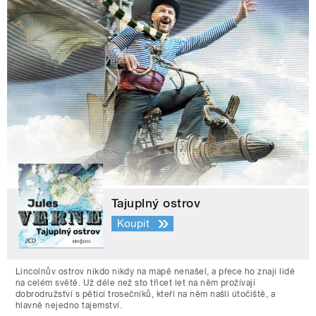
Tajuplný ostrov
Koupit
Lincolnův ostrov nikdo nikdy na mapě nenašel, a přece ho znají lidé
na celém světě. Už déle než sto třicet let na něm prožívají
dobrodružství s pěticí trosečníků, kteří na něm našli útočiště, a
hlavně nejedno tajemství.