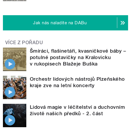
Jak nás naladíte na DABu
VÍCE Z POŘADU
Šmíráci, flašinetáři, kvasničkové báby –
potulné postavičky na Kralovicku
v rukopisech Blažeje Buška
Orchestr lidových nástrojů Plzeňského
kraje zve na letní koncerty
Lidová magie v léčitelství a duchovním
životě našich předků - 2. část