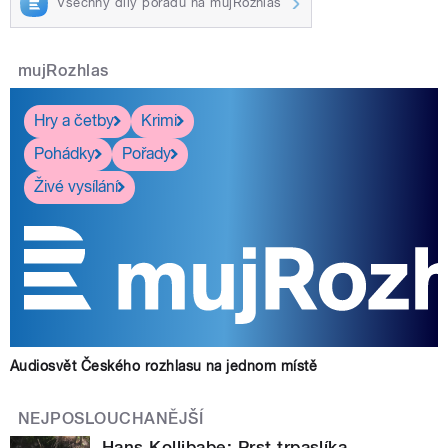
Všechny díly pořadu na mujRozhlas
mujRozhlas
Hry a četby
Krimi
Pohádky
Pořady
Živé vysílání
Audiosvět Českého rozhlasu na jednom místě
NEJPOSLOUCHANĚJŠÍ
Hans Kollibabe: Prst trpaslíka.