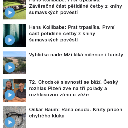
Závěrečná část pětidílné četby z knihy
šumavských pověstí
Hans Kollibabe: Prst trpaslíka. První
část pětidílné četby z knihy
šumavských pověstí
Vyhlídka nade Mží láká milence i turisty
72. Chodské slavnosti se blíží. Český
rozhlas Plzeň zve na tři pořady a
rozhlasovou zónu u věže
Oskar Baum: Rána osudu. Krutý příběh
chytrého kluka