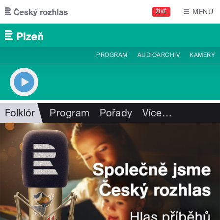
Přejít k hlavnímu obsahu
MENU
ŽIVĚ
PROGRAM
AUDIOARCHIV
KAMERY
Folklór
Program
Pořady
Více
…