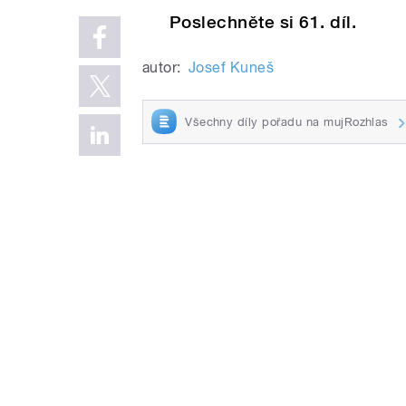
Poslechněte si 61. díl.
autor:
Josef Kuneš
Všechny díly pořadu na mujRozhlas