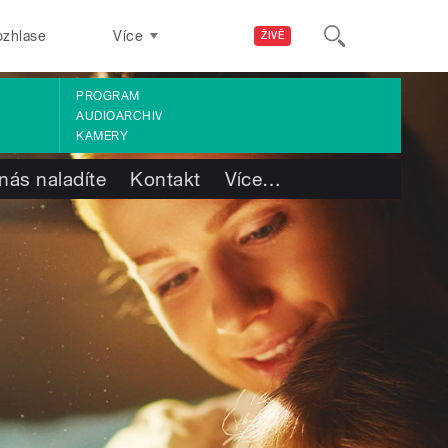
ozhlase
Více
ŽIVĚ
PROGRAM
AUDIOARCHIV
KAMERY
nás naladíte
Kontakt
Více
…