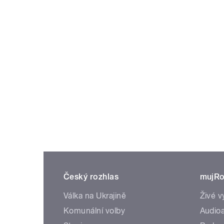
Český rozhlas
mujRo
Válka na Ukrajině
Živé v
Komunální volby
Audioa