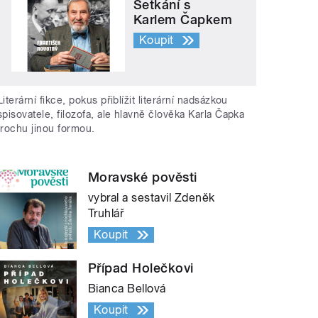
Setkání s
Karlem Čapkem
Koupit
Literární fikce, pokus přiblížit literární nadsázkou
spisovatele, filozofa, ale hlavně člověka Karla Čapka
trochu jinou formou.
Moravské pověsti
vybral a sestavil Zdeněk
Truhlář
Koupit
Případ Holečkovi
Bianca Bellová
Koupit