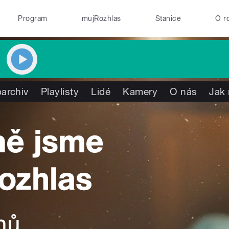
Program
mujRozhlas
Stanice
O r
archiv
Playlisty
Lidé
Kamery
O nás
Jak 