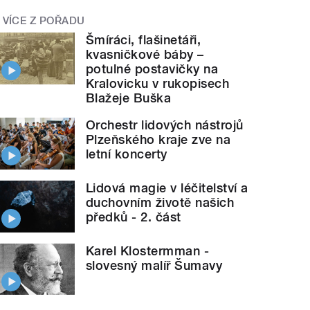
VÍCE Z POŘADU
Šmíráci, flašinetáři,
kvasničkové báby –
potulné postavičky na
Kralovicku v rukopisech
Blažeje Buška
Orchestr lidových nástrojů
Plzeňského kraje zve na
letní koncerty
Lidová magie v léčitelství a
duchovním životě našich
předků - 2. část
Karel Klostermman -
slovesný malíř Šumavy