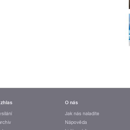
zhlas
O nás
ysílání
Jak nás naladíte
rchiv
Nápověda