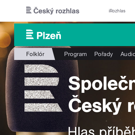
Přejít k hlavnímu obsahu
iRozhlas
Folklór
Program
Pořady
Audio