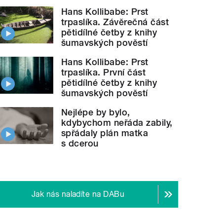
Hans Kollibabe: Prst
trpaslíka. Závěrečná část
pětidílné četby z knihy
šumavských pověstí
Hans Kollibabe: Prst
trpaslíka. První část
pětidílné četby z knihy
šumavských pověstí
Nejlépe by bylo,
kdybychom neřáda zabily,
spřádaly plán matka
s dcerou
Jak nás naladíte na DABu