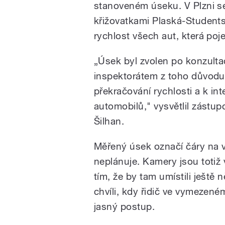
stanoveném úseku. V Plzni s
křižovatkami Plaská-Student
rychlost všech aut, která po
„Úsek byl zvolen po konzultac
inspektorátem z toho důvodu
překračování rychlosti a k int
automobilů," vysvětlil zástup
Šilhan.
Měřený úsek označí čáry na v
neplánuje. Kamery jsou totiž v
tím, že by tam umístili ještě 
chvíli, kdy řidič ve vymezené
jasný postup.