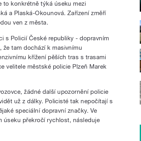
e to konkrétně týká úseku mezi
ská a Plaská-Okounová. Zařízení změří
jedou ven z města.
i s Policií České republiky - dopravním
, že tam dochází k masivnímu
enzivnímu křížení pěších tras s trasami
ce velitele městské policie Plzeň Marek
ozovce, žádné další upozornění policie
idět už z dálky. Policisté tak nepočítají s
nějaké speciální dopravní značky. Ve
m úseku překročí rychlost, následuje