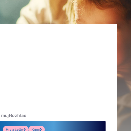
mujRozhlas
Hry a četby
Krimi