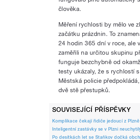
člověka.
Měření rychlosti by mělo ve 
pause
začátku prázdnin. To znamená
24 hodin 365 dní v roce, ale 
zaměřili na určitou skupinu př
funguje bezchybně od okamži
testy ukázaly, že s rychlostí si
Městská policie předpokládá,
dvě stě přestupků.
SOUVISEJÍCÍ PŘÍSPĚVKY
Komplikace čekají řidiče jedoucí z Plzn
Inteligentní zastávky se v Plzni neuchytil
Po desítkách let se Staňkov dočká obc