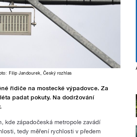
oto:
Filip Jandourek
,
Český rozhlas
něné řidiče na mostecké výpadovce. Za
léta padat pokuty. Na dodržování
.
em, kde západočeská metropole zavádí
losti, tedy měření rychlosti v předem