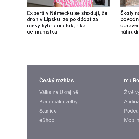
Experti v Německu se shodují, že
Školy n
dron v Lipsku lze pokládat za
povodní
ruský hybridní útok, říká
opraven
germanistka
náhradn
Český rozhlas
mujRo
Válka na Ukrajině
Živé v
Komunální volby
Audioa
Stanice
Podca
eShop
Mobiln