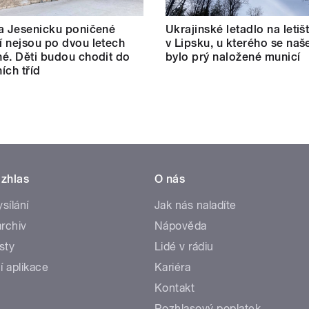
a Jesenicku poničené
Ukrajinské letadlo na letišt
 nejsou po dvou letech
v Lipsku, u kterého se naš
é. Děti budou chodit do
bylo prý naložené municí
ích tříd
zhlas
O nás
ysílání
Jak nás naladíte
rchiv
Nápověda
sty
Lidé v rádiu
í aplikace
Kariéra
Kontakt
Rozhlasový poplatek