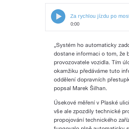
Za rychlou jízdu po mos
0:00
Za rychlou jízdu po 
Play
Plzni začnou od léta 
„Systém ho automaticky zado
spustí úsekové měření
Lukáš
dostane informaci o tom, že b
provozovatele vozidla. Tím úl
okamžiku předáváme tuto inf
oddělení dopravních přestupků
popsal Marek Šilhan.
/
Úsekové měření v Plaské ulici
vše ale zpozdily technické pr
propojování technického zař
fungovalo plně automaticky s