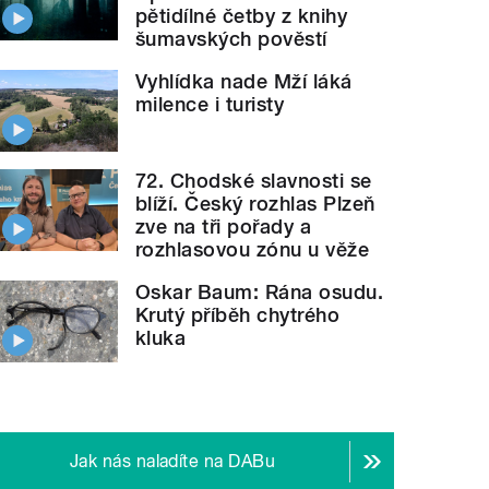
pětidílné četby z knihy
šumavských pověstí
Vyhlídka nade Mží láká
milence i turisty
72. Chodské slavnosti se
blíží. Český rozhlas Plzeň
zve na tři pořady a
rozhlasovou zónu u věže
Oskar Baum: Rána osudu.
Krutý příběh chytrého
kluka
Jak nás naladíte na DABu