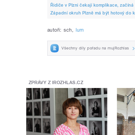
Řidiče v Plzni čekají komplikace, začín
Západní okruh Plzně má být hotový do 
autoři:
sch
,
lum
Všechny díly pořadu na mujRozhlas
ZPRÁVY Z IROZHLAS.CZ