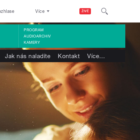
ozhlase
Více
ŽIVĚ
PROGRAM
AUDIOARCHIV
KAMERY
Jak nás naladíte
Kontakt
Více
…