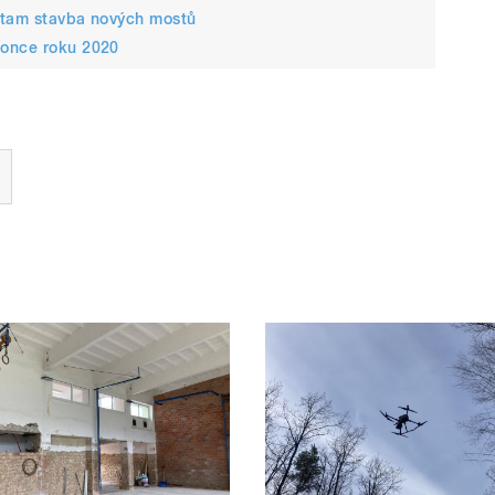
á tam stavba nových mostů
konce roku 2020