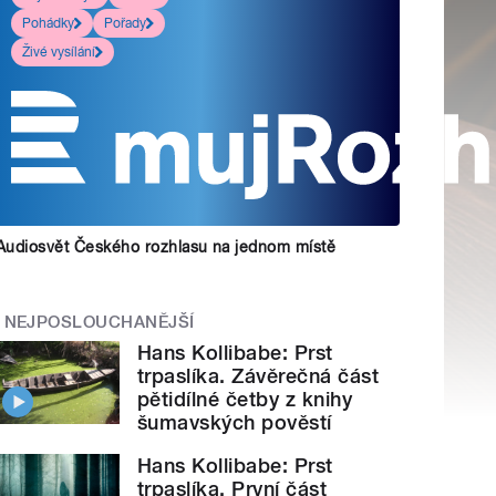
Pohádky
Pořady
Živé vysílání
Audiosvět Českého rozhlasu na jednom místě
NEJPOSLOUCHANĚJŠÍ
Hans Kollibabe: Prst
trpaslíka. Závěrečná část
pětidílné četby z knihy
šumavských pověstí
Hans Kollibabe: Prst
trpaslíka. První část