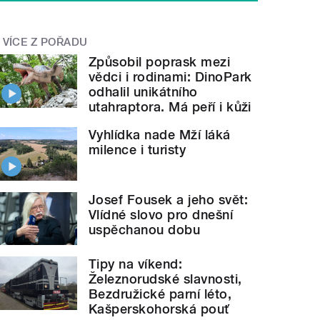
 Město tu spustí úsekové měření rychlosti. Natáčel 
VÍCE Z POŘADU
Způsobil poprask mezi
vědci i rodinami: DinoPark
odhalil unikátního
utahraptora. Má peří i kůži
Vyhlídka nade Mží láká
milence i turisty
Josef Fousek a jeho svět:
Vlídné slovo pro dnešní
uspěchanou dobu
Tipy na víkend:
Železnorudské slavnosti,
Bezdružické parní léto,
Kašperskohorská pouť