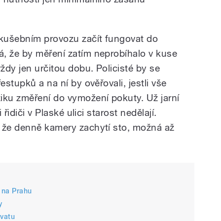
zkušebním provozu začít fungovat do
, že by měření zatím neprobíhalo v kuse
vždy jen určitou dobu. Policisté by se
estupků a na ní by ověřovali, jestli vše
ku změření do vymožení pokuty. Už jarní
 řidiči v Plaské ulici starost nedělají.
 že denně kamery zachytí sto, možná až
ě na Prahu
y
hvatu