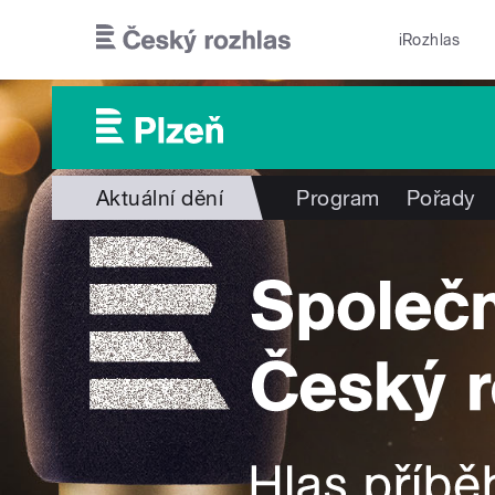
Přejít k hlavnímu obsahu
iRozhlas
Aktuální dění
Program
Pořady