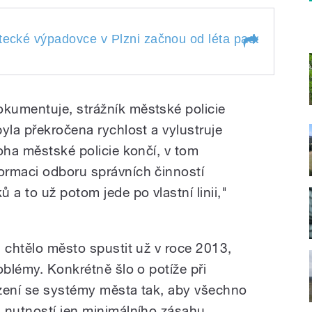
tecké výpadovce v Plzni začnou od léta padat pokuty.
mostecké výpadovce v
padat pokuty. Město tu
Milota.
kumentuje, strážník městské policie
 rychlosti. Natáčel
yla překročena rychlost a vylustruje
oha městské policie končí, v tom
ormaci odboru správních činností
 a to už potom jede po vlastní linii,"
 chtělo město spustit už v roce 2013,
oblémy. Konkrétně šlo o potíže při
ízení se systémy města tak, aby všechno
 nutností jen minimálního zásahu