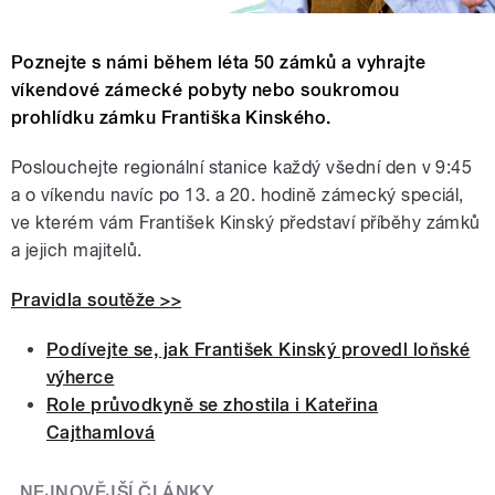
Poznejte s námi během léta 50 zámků a vyhrajte
víkendové zámecké pobyty nebo soukromou
prohlídku zámku Františka Kinského.
Poslouchejte regionální stanice každý všední den v 9:45
a o víkendu navíc po 13. a 20. hodině zámecký speciál,
ve kterém vám František Kinský představí příběhy zámků
a jejich majitelů.
Pravidla soutěže >>
Podívejte se, jak František Kinský provedl loňské
výherce
Role průvodkyně se zhostila i Kateřina
Cajthamlová
NEJNOVĚJŠÍ ČLÁNKY