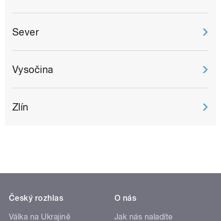
Sever
Vysočina
Zlín
Český rozhlas
O nás
Válka na Ukrajině
Jak nás naladíte