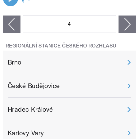
STRÁNKY
4
n
zí
REGIONÁLNÍ STANICE ČESKÉHO ROZHLASU
Brno
České Budějovice
Hradec Králové
Karlovy Vary