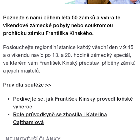
Poznejte s námi během léta 50 zámků a vyhrajte
víkendové zámecké pobyty nebo soukromou
prohlídku zámku Františka Kinského.
Poslouchejte regionální stanice každý všední den v 9:45
a o víkendu navíc po 13. a 20. hodině zámecký speciál,
ve kterém vám František Kinský představí příběhy zámků
a jejich majitelů.
Pravidla soutěže >>
Podívejte se, jak František Kinský provedl loňské
výherce
Role průvodkyně se zhostila i Kateřina
Cajthamlová
NEJNOVĚJŠÍ ČLÁNKY