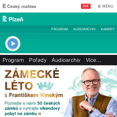
Přejít k hlavnímu obsahu
MENU
ŽIVĚ
PROGRAM
AUDIOARCHIV
KAMERY
Program
Pořady
Audioarchiv
Více
…