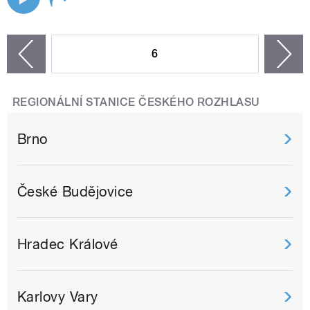
STRÁNKY
6
n
zí
REGIONÁLNÍ STANICE ČESKÉHO ROZHLASU
Brno
České Budějovice
Hradec Králové
Karlovy Vary