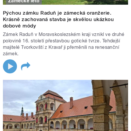
Zámecké léto
Pýchou zámku Raduň je zámecká oranžerie.
Krásně zachovaná stavba je skvělou ukázkou
dobové módy
Zámek Raduň v Moravskoslezském kraji vznikl ve druhé
polovině 16. století přestavbou gotické tvrze. Tehdejší
majitelé Tvorkovští z Kravař ji přeměnili na renesanční
zámek.