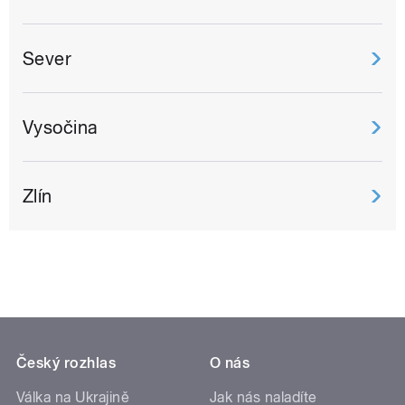
Sever
Vysočina
Zlín
Český rozhlas
O nás
Válka na Ukrajině
Jak nás naladíte