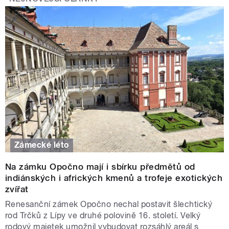
Zámecké léto
Na zámku Opočno mají i sbírku předmětů od
indiánských i afrických kmenů a trofeje exotických
zvířat
Renesanční zámek Opočno nechal postavit šlechtický
rod Trčků z Lípy ve druhé polovině 16. století. Velký
rodový majetek umožnil vybudovat rozsáhlý areál s