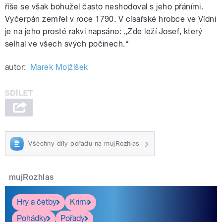
říše se však bohužel často neshodoval s jeho přáními.
Vyčerpán zemřel v roce 1790. V císařské hrobce ve Vídni
je na jeho prosté rakvi napsáno: „Zde leží Josef, který
selhal ve všech svých počinech.“
autor:
Marek Mojžíšek
Všechny díly pořadu na mujRozhlas
mujRozhlas
Hry a četby
Krimi
Pohádky
Pořady