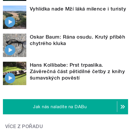
Vyhlídka nade Mží láká milence i turisty
Oskar Baum: Rána osudu. Krutý příběh
chytrého kluka
Hans Kollibabe: Prst trpaslíka.
Závěrečná část pětidílné četby z knihy
šumavských pověstí
Jak nás naladíte na DABu
VÍCE Z POŘADU