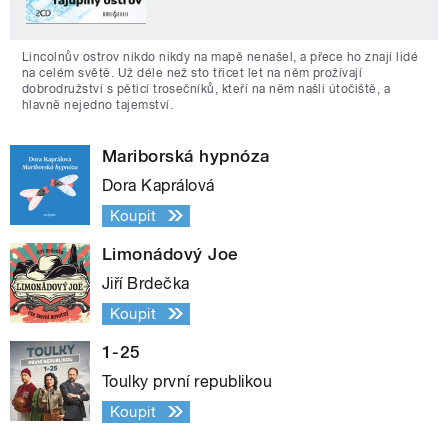
Lincolnův ostrov nikdo nikdy na mapě nenašel, a přece ho znají lidé
na celém světě. Už déle než sto třicet let na něm prožívají
dobrodružství s pěticí trosečníků, kteří na něm našli útočiště, a
hlavně nejedno tajemství.
Mariborská hypnóza
Dora Kaprálová
Koupit
Limonádový Joe
Jiří Brdečka
Koupit
1-25
Toulky první republikou
Koupit