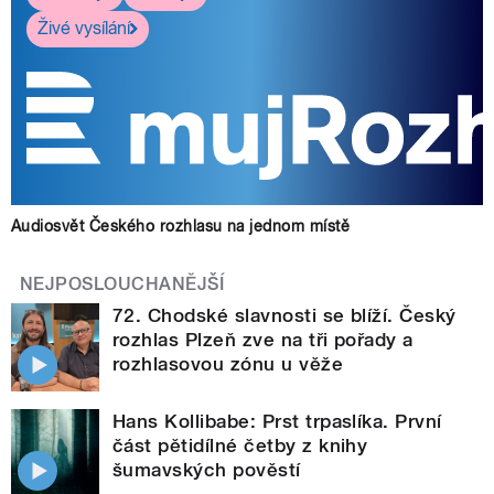
Živé vysílání
Audiosvět Českého rozhlasu na jednom místě
NEJPOSLOUCHANĚJŠÍ
72. Chodské slavnosti se blíží. Český
rozhlas Plzeň zve na tři pořady a
rozhlasovou zónu u věže
Hans Kollibabe: Prst trpaslíka. První
část pětidílné četby z knihy
šumavských pověstí