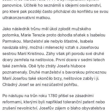
panovnice. Učitelé ho seznámili s idejemi osvícenství,
pro které pak později často přicházel do konfliktu se svou
ultrakonzervativní matkou.
Jako následník trůnu měl úkol zplodit mužského
potomka, Marie Terezie proto dohodla sňatek s Isabelou
Parmskou. Manželství ale nebylo šťastné, Isabela
navázala silný, možná i milenecký vztah s Josefovou
sestrou Marií Kristinou. Záhy však při porodu své druhé
dcery zemřela na neštovice. První dcera v sedmi letech
také zemřela. Obě tyto ztráty Josefa hluboce
poznamenaly. Druhé manželství s bavorskou princeznou
Marií Josefou také skončilo brzy, neštovice zabily i ji.
Chladný Josef se ani nezúčastnil pohřbu.
Po nástupu na trůn roku 1780 přišel se zásadními
reformami, kterými byli například toleranční patent nebo
zrušení nevolnictví. Josefův zájem o blaho obyvatelstva