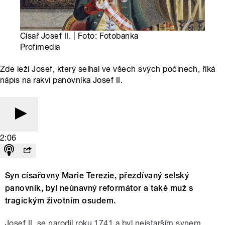
Císař Josef II. | Foto: Fotobanka
Profimedia
Zde leží Josef, který selhal ve všech svých počinech, říká
nápis na rakvi panovníka Josef II.
2:06
Syn císařovny Marie Terezie, přezdívaný selský
panovník, byl neúnavný reformátor a také muž s
tragickým životním osudem.
Josef II. se narodil roku 1741 a byl nejstarším synem