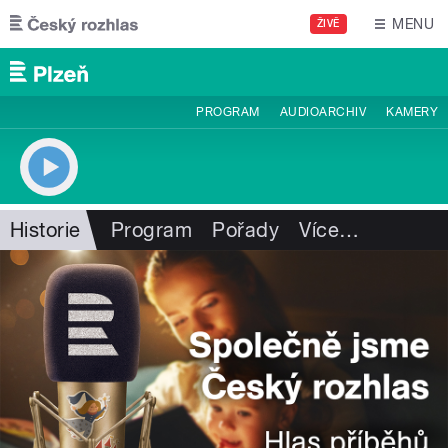
Přejít k hlavnímu obsahu
MENU
ŽIVĚ
PROGRAM
AUDIOARCHIV
KAMERY
Historie
Program
Pořady
Více
…