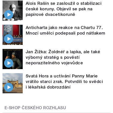
Alois Rašín se zasloužil o stabilizaci
české koruny. Objevil se pak na
papírové dvacetikoruně
Anticharta jako reakce na Chartu 77.
Mnozí umělci podepsali pod nátlakem
Jan Žižka: Žoldnéř a lapka, ale také
výborný stratég s pověstí
neporazitelného vojevůdce
Svatá Hora a uctívání Panny Marie
vrátilo starci zrak. Potvrdili to svědci
i lékařská dobrozdání
E-SHOP ČESKÉHO ROZHLASU