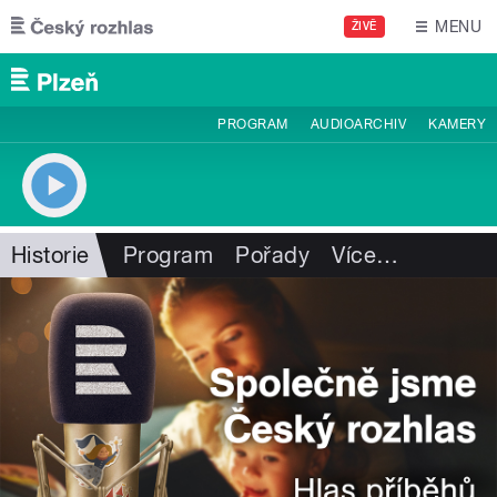
Přejít k hlavnímu obsahu
MENU
ŽIVĚ
PROGRAM
AUDIOARCHIV
KAMERY
Historie
Program
Pořady
Více
…