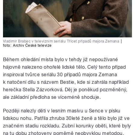
Vladimír Brabec v televizním seriálu Třicet případů majora Zemana
|
foto:
Archiv České televize
Během ohledání místa bylo v tehdy již nepoužívané
hájovně nalezeno ohořelé lidské tělo. Celý tento případ
inspiroval tvůrce seriálu 30 případů majora Zemana
k natočení dílu s názvem Bestie, kde si zahrála například
herečka Stella Zázvorková. Děj je poněkud pozměněný,
ale základní předloha se víceméně shoduje.
Později nalezly děti v lesním masívu u Sence v písku
lidskou nohu. Patřila zhruba 30leté ženě a tělo bylo již ve
značném stadiu rozkladu. Zubní korunky oběti, které byly
na tu dobu zhotoveny poměrně neobvyklou metodou,