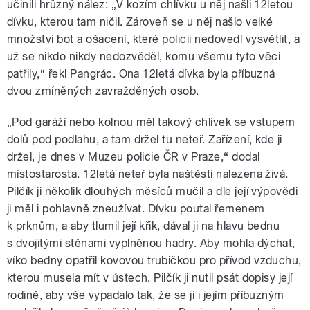
učinili hrůzný nález: „V kozím chlívku u něj našli 12letou
dívku, kterou tam ničil. Zároveň se u něj našlo velké
množství bot a ošacení, které policii nedovedl vysvětlit, a
už se nikdo nikdy nedozvěděl, komu všemu tyto věci
patřily,“ řekl Pangrác. Ona 12letá dívka byla příbuzná
dvou zmíněných zavražděných osob.
„Pod garáží nebo kolnou měl takový chlívek se vstupem
dolů pod podlahu, a tam držel tu neteř. Zařízení, kde ji
držel, je dnes v Muzeu policie ČR v Praze,“ dodal
místostarosta. 12letá neteř byla naštěstí nalezena živá.
Pilčík ji několik dlouhých měsíců mučil a dle její výpovědi
ji měl i pohlavně zneužívat. Dívku poutal řemenem
k prknům, a aby tlumil její křik, dával ji na hlavu bednu
s dvojitými stěnami vyplněnou hadry. Aby mohla dýchat,
víko bedny opatřil kovovou trubičkou pro přívod vzduchu,
kterou musela mít v ústech. Pilčík ji nutil psát dopisy její
rodině, aby vše vypadalo tak, že se jí i jejím příbuzným