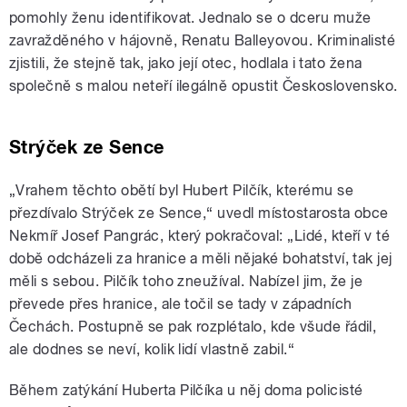
pomohly ženu identifikovat. Jednalo se o dceru muže
zavražděného v hájovně, Renatu Balleyovou. Kriminalisté
zjistili, že stejně tak, jako její otec, hodlala i tato žena
společně s malou neteří ilegálně opustit Československo.
Strýček ze Sence
„Vrahem těchto obětí byl Hubert Pilčík, kterému se
přezdívalo Strýček ze Sence,“ uvedl místostarosta obce
Nekmíř Josef Pangrác, který pokračoval: „Lidé, kteří v té
době odcházeli za hranice a měli nějaké bohatství, tak jej
měli s sebou. Pilčík toho zneužíval. Nabízel jim, že je
převede přes hranice, ale točil se tady v západních
Čechách. Postupně se pak rozplétalo, kde všude řádil,
ale dodnes se neví, kolik lidí vlastně zabil.“
Během zatýkání Huberta Pilčíka u něj doma policisté