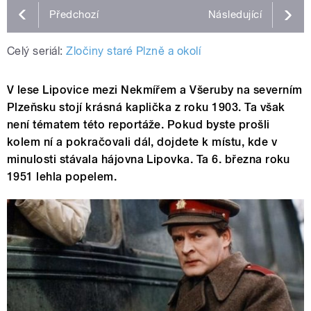
Předchozí
Následující
Celý seriál:
Zločiny staré Plzně a okolí
V lese Lipovice mezi Nekmířem a Všeruby na severním
Plzeňsku stojí krásná kaplička z roku 1903. Ta však
není tématem této reportáže. Pokud byste prošli
kolem ní a pokračovali dál, dojdete k místu, kde v
minulosti stávala hájovna Lipovka. Ta 6. března roku
1951 lehla popelem.