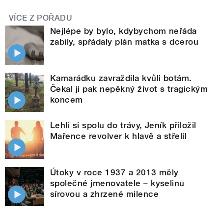
VÍCE Z POŘADU
Nejlépe by bylo, kdybychom neřáda
zabily, spřádaly plán matka s dcerou
Kamarádku zavraždila kvůli botám.
Čekal ji pak nepěkný život s tragickým
koncem
Lehli si spolu do trávy, Jeník přiložil
Mařence revolver k hlavě a střelil
Útoky v roce 1937 a 2013 měly
společné jmenovatele – kyselinu
sírovou a zhrzené milence