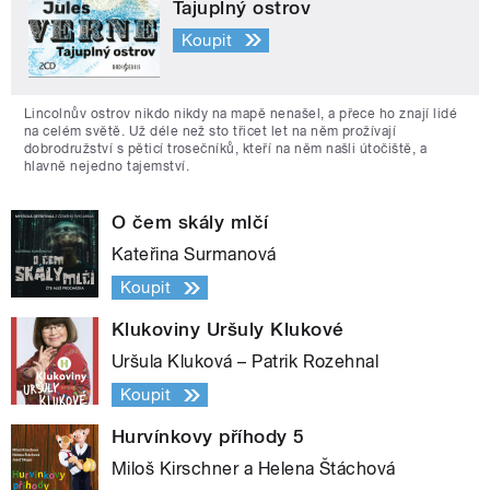
Tajuplný ostrov
Koupit
Lincolnův ostrov nikdo nikdy na mapě nenašel, a přece ho znají lidé
na celém světě. Už déle než sto třicet let na něm prožívají
dobrodružství s pěticí trosečníků, kteří na něm našli útočiště, a
hlavně nejedno tajemství.
O čem skály mlčí
Kateřina Surmanová
Koupit
Klukoviny Uršuly Klukové
Uršula Kluková – Patrik Rozehnal
Koupit
Hurvínkovy příhody 5
Miloš Kirschner a Helena Štáchová