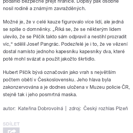
podařilo bezpečně přejít hranice. Dopisy pak osobně
nosil rodině a známým zavražděných.
Možné je, že v celé kauze figurovalo více lidí, ale jedná
se spíše o domněnky. „Říká se, že se některým lidem
ulevilo, že se Pilčík takto sám odpravil a nestihl prozradit
víc,“ sdělil Josef Pangrác. Podezřelé je i to, že ve vězení
dostal namísto jednoho kapesníku kapesníky dva, které
poté mohl svázat a použít jakožto škrtidlo.
Hubert Pilčík bývá označován jako vrah s největším
počtem obětí v Československu. Jeho hlava byla
zakonzervována a je dodnes uložena v Muzeu policie ČR,
stejně tak i jeho posmrtná maska.
autor:
Kateřina Dobrovolná
|
zdroj:
Český rozhlas Plzeň