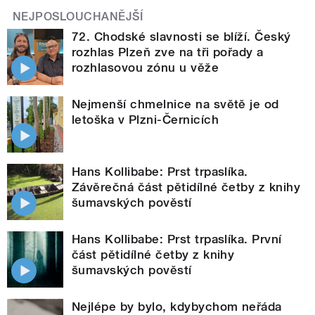
NEJPOSLOUCHANĚJŠÍ
72. Chodské slavnosti se blíží. Český
rozhlas Plzeň zve na tři pořady a
rozhlasovou zónu u věže
Nejmenší chmelnice na světě je od
letoška v Plzni-Černicích
Hans Kollibabe: Prst trpaslíka.
Závěrečná část pětidílné četby z knihy
šumavských pověstí
Hans Kollibabe: Prst trpaslíka. První
část pětidílné četby z knihy
šumavských pověstí
Nejlépe by bylo, kdybychom neřáda