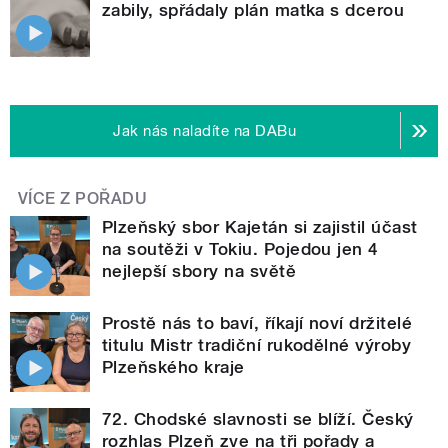
zabily, spřádaly plán matka s dcerou
Jak nás naladíte na DABu
VÍCE Z POŘADU
Plzeňský sbor Kajetán si zajistil účast
na soutěži v Tokiu. Pojedou jen 4
nejlepší sbory na světě
Prostě nás to baví, říkají noví držitelé
titulu Mistr tradiční rukodělné výroby
Plzeňského kraje
72. Chodské slavnosti se blíží. Český
rozhlas Plzeň zve na tři pořady a