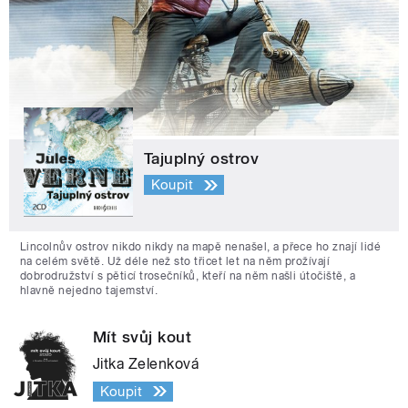
Tajuplný ostrov
Koupit
Lincolnův ostrov nikdo nikdy na mapě nenašel, a přece ho znají lidé
na celém světě. Už déle než sto třicet let na něm prožívají
dobrodružství s pěticí trosečníků, kteří na něm našli útočiště, a
hlavně nejedno tajemství.
Mít svůj kout
Jitka Zelenková
Koupit