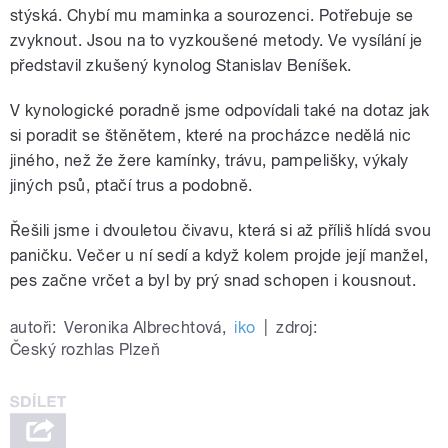
stýská. Chybí mu maminka a sourozenci. Potřebuje se
zvyknout. Jsou na to vyzkoušené metody. Ve vysílání je
představil zkušený kynolog Stanislav Beníšek.
V kynologické poradně jsme odpovídali také na dotaz jak
si poradit se štěnětem, které na procházce nedělá nic
jiného, než že žere kamínky, trávu, pampelišky, výkaly
jiných psů, ptačí trus a podobně.
Řešili jsme i dvouletou čivavu, která si až příliš hlídá svou
paničku. Večer u ní sedí a když kolem projde její manžel,
pes začne vrčet a byl by prý snad schopen i kousnout.
autoři:
Veronika Albrechtová
,
iko
|
zdroj:
Český rozhlas Plzeň