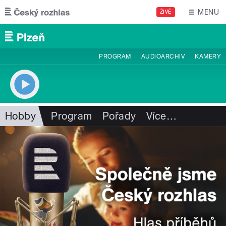
Přejít k hlavnímu obsahu
MENU
ŽIVĚ
PROGRAM
AUDIOARCHIV
KAMERY
Hobby
Program
Pořady
Více
…