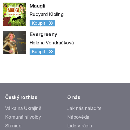
Mauglí
Rudyard Kipling
Koupit
Evergreeny
Helena Vondráčková
Koupit
Český rozhlas
O nás
Válka na Ukrajině
Jak nás naladíte
Komunální volby
Nápověda
Stanice
Lidé v rádiu