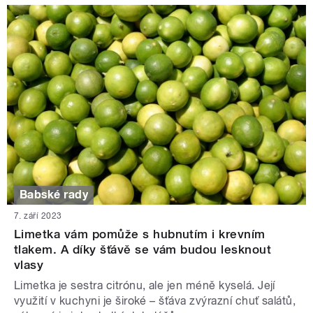
Babské rady
7. září 2023
Limetka vám pomůže s hubnutím i krevním
tlakem. A díky šťávě se vám budou lesknout
vlasy
Limetka je sestra citrónu, ale jen méně kyselá. Její
využití v kuchyni je široké – šťáva zvýrazní chuť salátů,