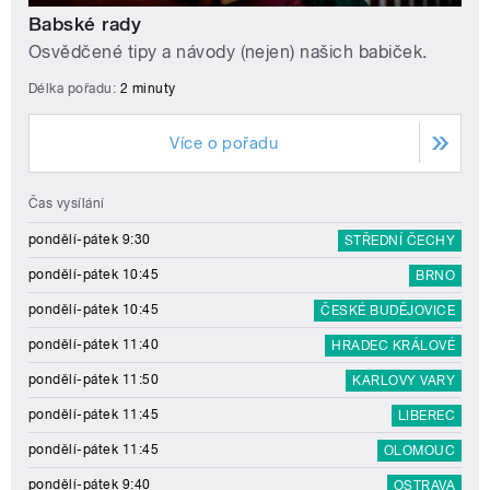
Babské rady
Osvědčené tipy a návody (nejen) našich babiček.
Délka pořadu:
2 minuty
Více o pořadu
Čas vysílání
pondělí-pátek 9:30
STŘEDNÍ ČECHY
pondělí-pátek 10:45
BRNO
pondělí-pátek 10:45
ČESKÉ BUDĚJOVICE
pondělí-pátek 11:40
HRADEC KRÁLOVÉ
pondělí-pátek 11:50
KARLOVY VARY
pondělí-pátek 11:45
LIBEREC
pondělí-pátek 11:45
OLOMOUC
pondělí-pátek 9:40
OSTRAVA