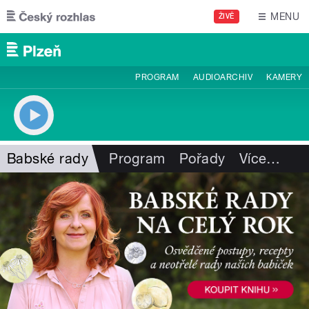
Přejít k hlavnímu obsahu
MENU
ŽIVĚ
PROGRAM
AUDIOARCHIV
KAMERY
Babské rady
Program
Pořady
Více
…