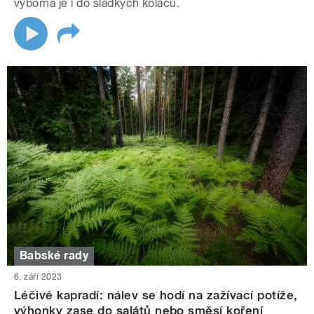
výborná je i do sladkých koláčů.
Babské rady
6. září 2023
Léčivé kapradí: nálev se hodí na zažívací potíže,
výhonky zase do salátů nebo směsí koření