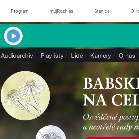
Program
mujRozhlas
Stanice
O r
Audioarchiv
Playlisty
Lidé
Kamery
O nás