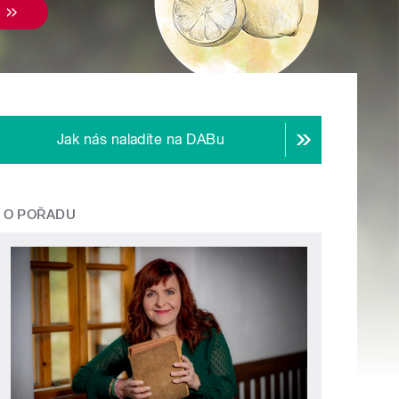
Jak nás naladíte na DABu
O POŘADU