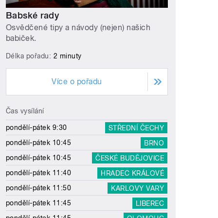
Babské rady
Osvědčené tipy a návody (nejen) našich
babiček.
Délka pořadu:
2 minuty
Více o pořadu
Čas vysílání
pondělí-pátek 9:30
STŘEDNÍ ČECHY
pondělí-pátek 10:45
BRNO
pondělí-pátek 10:45
ČESKÉ BUDĚJOVICE
pondělí-pátek 11:40
HRADEC KRÁLOVÉ
pondělí-pátek 11:50
KARLOVY VARY
pondělí-pátek 11:45
LIBEREC