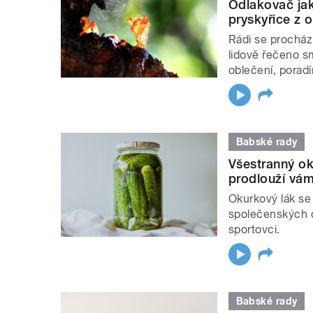
Odlakovač jak
pryskyřice z 
Rádi se procházít
lidově řečeno sm
oblečení, porad
Babské rady
Všestranný ok
prodlouží vám
Okurkový lák se 
společenských o
sportovci.
Babské rady