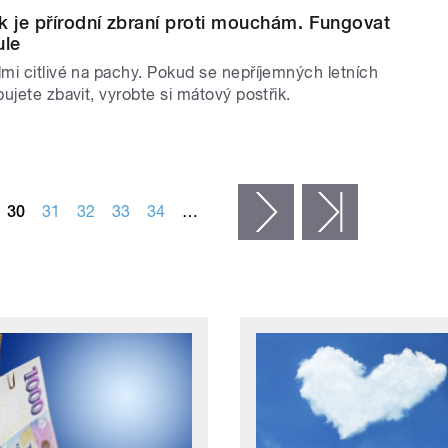
k je přírodní zbraní proti mouchám. Fungovat
ule
mi citlivé na pachy. Pokud se nepříjemných letních
ujete zbavit, vyrobte si mátový postřik.
30
31
32
33
34
…
následující ›
poslední »