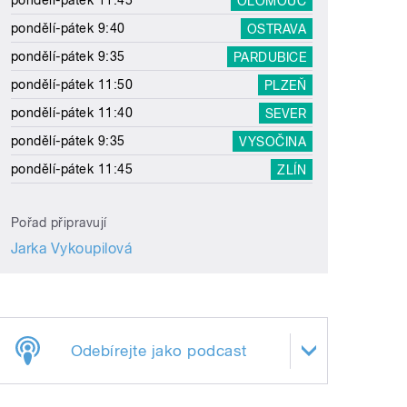
pondělí-pátek 11:45
OLOMOUC
pondělí-pátek 9:40
OSTRAVA
pondělí-pátek 9:35
PARDUBICE
pondělí-pátek 11:50
PLZEŇ
pondělí-pátek 11:40
SEVER
pondělí-pátek 9:35
VYSOČINA
pondělí-pátek 11:45
ZLÍN
Pořad připravují
Jarka Vykoupilová
Odebírejte jako podcast