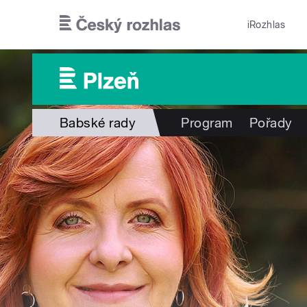
Přejít k hlavnímu obsahu
iRozhlas
Babské rady
Program
Pořady