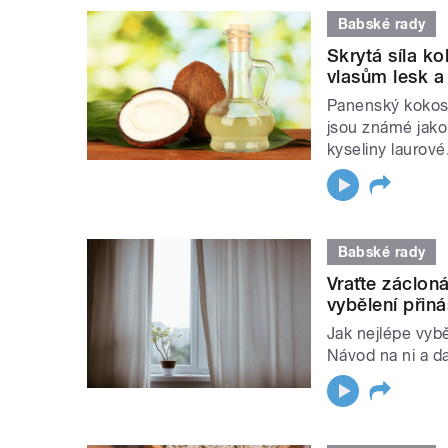
Babské rady
Skrytá síla k
vlasům lesk a
Panenský kokosov
jsou známé jako
kyseliny laurové
Babské rady
Vraťte záclon
vybělení přin
Jak nejlépe vybě
Návod na ni a da