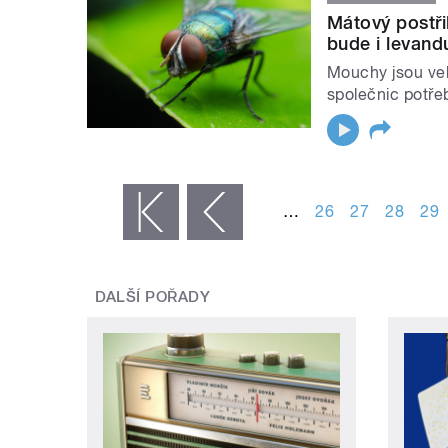
Mátový postři
bude i levand
Mouchy jsou vel
společnic potřeb
STRÁNKY
…
26
27
28
29
« první
‹ předchozí
DALŠÍ POŘADY