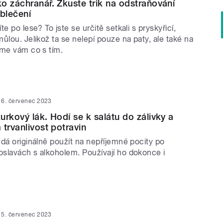
o záchranář. Zkuste trik na odstraňování
oblečení
e po lese? To jste se určitě setkali s pryskyřicí,
ůlou. Jelikož ta se nelepí pouze na paty, ale také na
íme vám co s tím.
6. červenec 2023
urkový lák. Hodí se k salátu do zálivky a
 trvanlivost potravin
dá originálně použít na nepříjemné pocity po
slavách s alkoholem. Používají ho dokonce i
5. červenec 2023