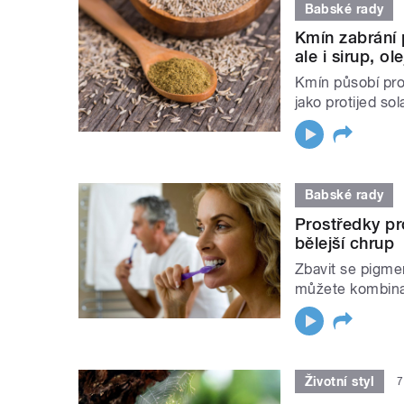
Babské rady
Kmín zabrání 
ale i sirup, ol
Kmín působí pro
jako protijed so
Babské rady
Prostředky pr
bělejší chrup
Zbavit se pigmen
můžete kombinac
Životní styl
7