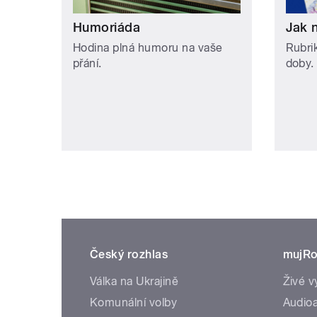
Humoriáda
Jak 
Hodina plná humoru na vaše
Rubri
přání.
doby.
Český rozhlas
mujRo
Válka na Ukrajině
Živé v
Komunální volby
Audioa