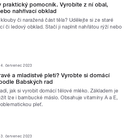
praktický pomocník. Vyrobíte z ní obal,
ebo nahřívací obklad
 klouby či naražená část těla? Udělejte si ze staré
í či ledový obklad. Stačí ji naplnit nahřátou rýží nebo
4. červenec 2023
ravé a mladistvé pleti? Vyrobte si domácí
 podle Babských rad
dí, jak si vyrobit domácí tělové mléko. Základem je
oužít lze i bambucké máslo. Obsahuje vitamíny A a E,
roblematickou pleť.
3. červenec 2023