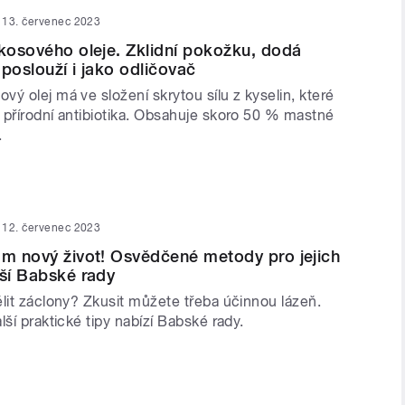
13. červenec 2023
okosového oleje. Zklidní pokožku, dodá
 poslouží i jako odličovač
ý olej má ve složení skrytou sílu z kyselin, které
 přírodní antibiotika. Obsahuje skoro 50 % mastné
.
12. červenec 2023
ám nový život! Osvědčené metody pro jejich
áší Babské rady
lit záclony? Zkusit můžete třeba účinnou lázeň.
lší praktické tipy nabízí Babské rady.