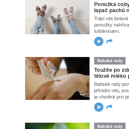
Ponožka coby 
lapač pachů n
Trápí vás bolavé
ponožky nahřívac
luštěninami.
Babské rady
Toužíte po zd
tělové mléko
Babské rady pora
přírodní olej, p
je vhodné pro p
Babské rady