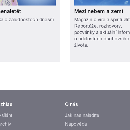
nenaletět
Mezi nebem a zemí
ka o záludnostech dnešní
Magazín o víře a spiritualit
Reportáže, rozhovory,
pozvánky a aktuální info
o událostech duchovního
života.
zhlas
O nás
ysílání
Jak nás naladíte
rchiv
Nápověda