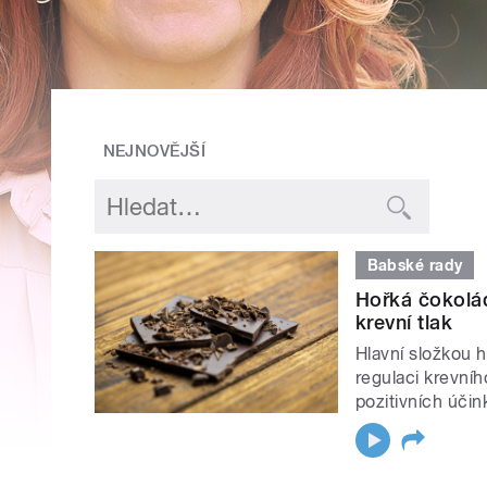
NEJNOVĚJŠÍ
Babské rady
Hořká čokoláda
krevní tlak
Hlavní složkou h
regulaci krevníh
pozitivních účin