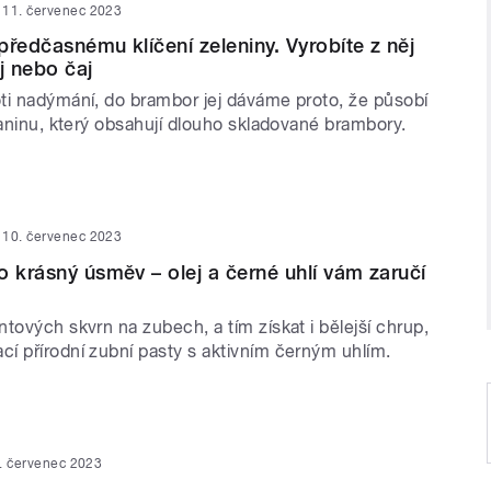
11. červenec 2023
předčasnému klíčení zeleniny. Vyrobíte z něj
ej nebo čaj
ti nadýmání, do brambor jej dáváme proto, že působí
laninu, který obsahují dlouho skladované brambory.
10. červenec 2023
o krásný úsměv – olej a černé uhlí vám zaručí
tových skvrn na zubech, a tím získat i bělejší chrup,
í přírodní zubní pasty s aktivním černým uhlím.
. červenec 2023