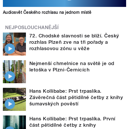
Audiosvět Českého rozhlasu na jednom místě
NEJPOSLOUCHANĚJŠÍ
72. Chodské slavnosti se blíží. Český
rozhlas Plzeň zve na tři pořady a
rozhlasovou zónu u věže
Nejmenší chmelnice na světě je od
letoška v Plzni-Černicích
Hans Kollibabe: Prst trpaslíka.
Závěrečná část pětidílné četby z knihy
šumavských pověstí
Hans Kollibabe: Prst trpaslíka. První
část pětidílné četby z knihy