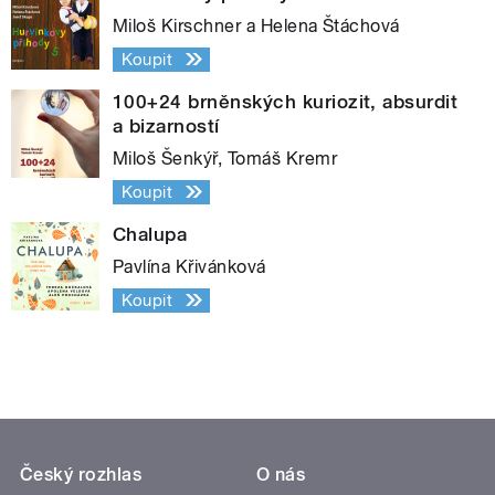
Miloš Kirschner a Helena Štáchová
Koupit
100+24 brněnských kuriozit, absurdit
a bizarností
Miloš Šenkýř, Tomáš Kremr
Koupit
Chalupa
Pavlína Křivánková
Koupit
Český rozhlas
O nás