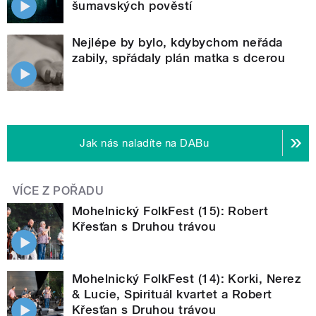
šumavských pověstí
Nejlépe by bylo, kdybychom neřáda
zabily, spřádaly plán matka s dcerou
Jak nás naladíte na DABu
VÍCE Z POŘADU
Mohelnický FolkFest (15): Robert
Křesťan s Druhou trávou
Mohelnický FolkFest (14): Korki, Nerez
& Lucie, Spirituál kvartet a Robert
Křesťan s Druhou trávou