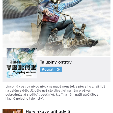
Tajuplný ostrov
Koupit
Lincolnův ostrov nikdo nikdy na mapě nenašel, a přece ho znají lidé
na celém světě. Už déle než sto třicet let na něm prožívají
dobrodružství s pěticí trosečníků, kteří na něm našli útočiště, a
hlavně nejedno tajemství.
Hurvínkovy příhody 5