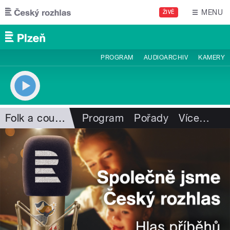
Přejít k hlavnímu obsahu
MENU
ŽIVĚ
PROGRAM
AUDIOARCHIV
KAMERY
Folk a country
Program
Pořady
Více
…