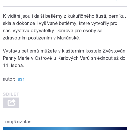
Play /
výstava
Betlém lze vyrobit i z netradičních
K vidění jsou i další betlémy z kukuřičného šustí, perníku,
materiálů, svědčí o tom ostrovská
skla a dokonce i vyšívané betlémy, které vytvořily pro
naši výstavu obyvatelky Domova pro osoby se
zdravotním postižením v Mariánské.
Výstavu betlémů můžete v klášterním kostele Zvěstování
Panny Marie v Ostrově u Karlových Varů shlédnout až do
14. ledna.
pause
autor:
asr
mujRozhlas