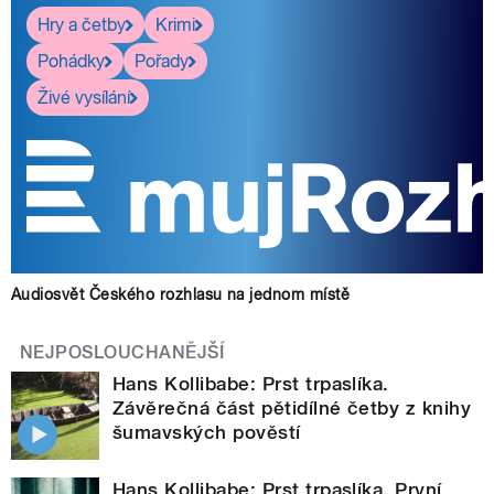
Hry a četby
Krimi
Pohádky
Pořady
Živé vysílání
Audiosvět Českého rozhlasu na jednom místě
NEJPOSLOUCHANĚJŠÍ
Hans Kollibabe: Prst trpaslíka.
Závěrečná část pětidílné četby z knihy
šumavských pověstí
Hans Kollibabe: Prst trpaslíka. První