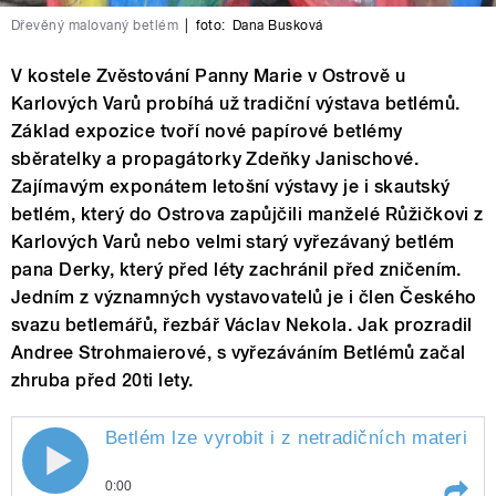
Dřevěný malovaný betlém
|
foto:
Dana Busková
V kostele Zvěstování Panny Marie v Ostrově u
Karlových Varů probíhá už tradiční výstava betlémů.
Základ expozice tvoří nové papírové betlémy
sběratelky a propagátorky Zdeňky Janischové.
Zajímavým exponátem letošní výstavy je i skautský
betlém, který do Ostrova zapůjčili manželé Růžičkovi z
Karlových Varů nebo velmi starý vyřezávaný betlém
pana Derky, který před léty zachránil před zničením.
Jedním z významných vystavovatelů je i člen Českého
svazu betlemářů, řezbář Václav Nekola. Jak prozradil
Andree Strohmaierové, s vyřezáváním Betlémů začal
zhruba před 20ti lety.
Betlém lze vyrobit i z netradičních materiál
0:00