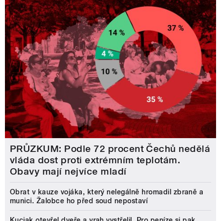
PRŮZKUM: Podle 72 procent Čechů nedělá
vláda dost proti extrémním teplotám.
Obavy mají nejvíce mladí
Obrat v kauze vojáka, který nelegálně hromadil zbraně a
munici. Žalobce ho před soud nepostaví
Kuciak otevřel dveře a vrah vystřelil. Pro peníze si pak