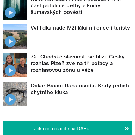
část pětidílné četby z knihy
šumavských pověstí
Vyhlídka nade Mží láká milence i turisty
72. Chodské slavnosti se blíží. Český
rozhlas Plzeň zve na tři pořady a
rozhlasovou zónu u věže
Oskar Baum: Rána osudu. Krutý příběh
chytrého kluka
Jak nás naladíte na DABu