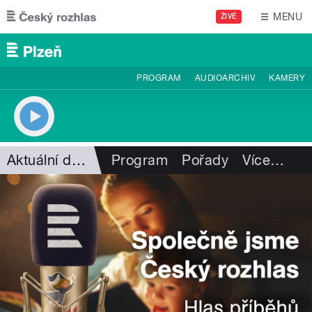
Přejít k hlavnímu obsahu
MENU
ŽIVĚ
PROGRAM
AUDIOARCHIV
KAMERY
Aktuální dění
Program
Pořady
Více
…