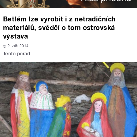
Betlém lze vyrobit i z netradičních
materiálů, svědčí o tom ostrovská
výstava
2. září 2014
Tento pořad