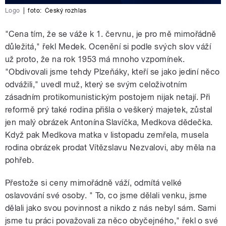
Logo
|
foto:
Český rozhlas
"Cena tím, že se váže k 1. červnu, je pro mě mimořádně
důležitá," řekl Medek. Ocenění si podle svých slov váží
už proto, že na rok 1953 má mnoho vzpomínek.
"Obdivovali jsme tehdy Plzeňáky, kteří se jako jediní něco
odvážili," uvedl muž, který se svým celoživotním
zásadním protikomunistickým postojem nijak netají. Při
reformě prý také rodina přišla o veškerý majetek, zůstal
jen malý obrázek Antonína Slavíčka, Medkova dědečka.
Když pak Medkova matka v listopadu zemřela, musela
rodina obrázek prodat Vítězslavu Nezvalovi, aby měla na
pohřeb.
Přestože si ceny mimořádně váží, odmítá velké
oslavování své osoby. " To, co jsme dělali venku, jsme
dělali jako svou povinnost a nikdo z nás nebyl sám. Sami
jsme tu práci považovali za něco obyčejného," řekl o své