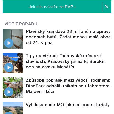
Jak nás naladíte na DABu
VÍCE Z POŘADU
Plzeňský kraj dává 22 milionů na opravy
obecních bytů. Žádat mohou malé obce
od 24. srpna
Tipy na víkend: Tachovské městské
slavnosti, Krašovský jarmark, Barokní
den na zámku Manětín
Způsobil poprask mezi vědci i rodinami:
DinoPark odhalil unikátního utahraptora.
Má peří i kůži
Vyhlídka nade Mží láká milence i turisty