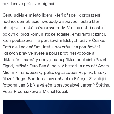
rozhlasové práci v emigraci.
Cenu uděluje město lidem, kteří přispěli k prosazení
hodnot demokracie, svobody a spravedlnosti a kteří
obhajovali lidská práva a svobody. V minulosti ji dostali
bojovníci proti komunistické totalitě, emigranti i cizinci,
kteří poukazovali na porušování lidských práv v Česku.
Patří ale i novinářům, kteří upozorňují na porušování
lidských práv ve světě a bojují proti nesvobodě a
diktatuře. Laureáty ceny jsou například publicista Pavel
Tigrid, režisér Fero Fenič, polský historik a novinář Adam
Michnik, francouzský politolog Jacques Rupnik, britský
filozof Roger Scruton a novinář Jefim Fištejn. Získali ji i
fotograf Jan Šibík a váleční zpravodajové Jaromír Štětina,
Petra Procházková a Michal Kubal.