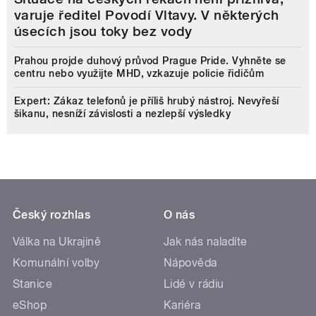
varuje ředitel Povodí Vltavy. V některých
úsecích jsou toky bez vody
Prahou projde duhový průvod Prague Pride. Vyhněte se
centru nebo využijte MHD, vzkazuje policie řidičům
Expert: Zákaz telefonů je příliš hrubý nástroj. Nevyřeší
šikanu, nesníží závislosti a nezlepší výsledky
Český rozhlas
O nás
Válka na Ukrajině
Jak nás naladíte
Komunální volby
Nápověda
Stanice
Lidé v rádiu
eShop
Kariéra