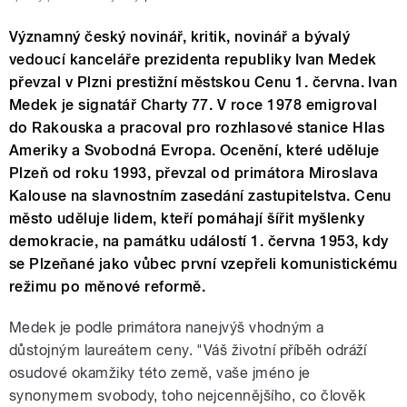
Významný český novinář, kritik, novinář a bývalý
vedoucí kanceláře prezidenta republiky Ivan Medek
převzal v Plzni prestižní městskou Cenu 1. června. Ivan
Medek je signatář Charty 77. V roce 1978 emigroval
do Rakouska a pracoval pro rozhlasové stanice Hlas
Ameriky a Svobodná Evropa. Ocenění, které uděluje
Plzeň od roku 1993, převzal od primátora Miroslava
Kalouse na slavnostním zasedání zastupitelstva. Cenu
město uděluje lidem, kteří pomáhají šířit myšlenky
demokracie, na památku událostí 1. června 1953, kdy
se Plzeňané jako vůbec první vzepřeli komunistickému
režimu po měnové reformě.
Medek je podle primátora nanejvýš vhodným a
důstojným laureátem ceny. "Váš životní příběh odráží
osudové okamžiky této země, vaše jméno je
synonymem svobody, toho nejcennějšího, co člověk