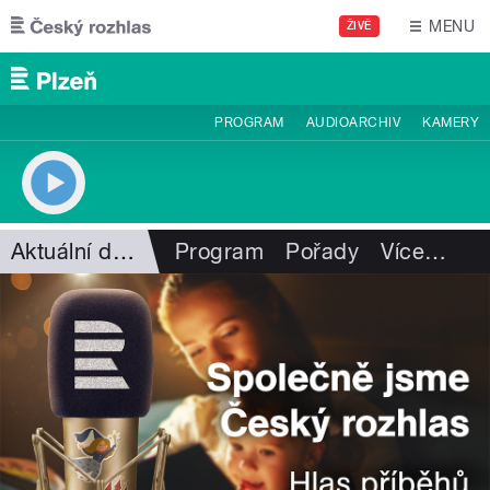
Přejít k hlavnímu obsahu
MENU
ŽIVĚ
PROGRAM
AUDIOARCHIV
KAMERY
Aktuální dění
Program
Pořady
Více
…