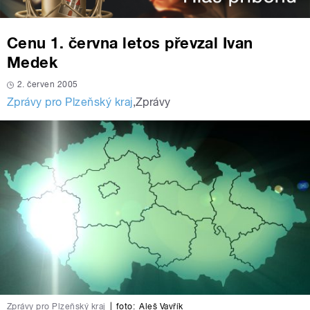
Cenu 1. června letos převzal Ivan
Medek
2. červen 2005
Zprávy pro Plzeňský kraj
,
Zprávy
Zprávy pro Plzeňský kraj
|
foto:
Aleš Vavřík