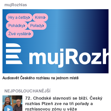
mujRozhlas
Hry a četby
Krimi
Pohádky
Pořady
Živé vysílání
Audiosvět Českého rozhlasu na jednom místě
NEJPOSLOUCHANĚJŠÍ
72. Chodské slavnosti se blíží. Český
rozhlas Plzeň zve na tři pořady a
rozhlasovou zónu u věže