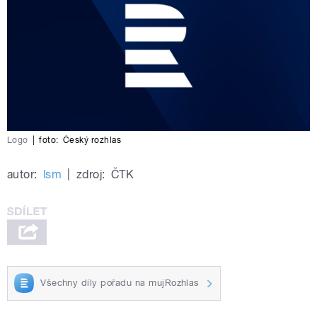
Logo
|
foto:
Český rozhlas
autor:
lsm
|
zdroj:
ČTK
Všechny díly pořadu na mujRozhlas