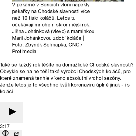
V pekárně v Bořicích vloni napekly
pekařky na Chodské slavnosti více
než 10 tisíc koláčů. Letos tu
očekávají mnohem skromnější rok.
Jiřina Johánková (vlevo) s maminkou
Marií Johánkovou zdobí koláče |
Foto: Zbyněk Schnapka, CNC /
Profimedia
Také se každý rok těšíte na domažlické Chodské slavnosti?
Obvykle se na ně těší také výrobci Chodských koláčů, pro
které znamená tenhle víkend absolutní vrchol sezóny.
Jenže letos je to všechno kvůli koronaviru úplně jinak - i s
koláči
3:17