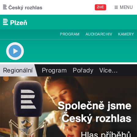
Přejít k hlavnímu obsahu
MENU
ŽIVĚ
PROGRAM
AUDIOARCHIV
KAMERY
Regionální
Program
Pořady
Více
…