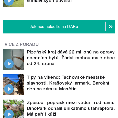
šumavských pověstí
Jak nás naladíte na DABu
VÍCE Z POŘADU
Plzeňský kraj dává 22 milionů na opravy
obecních bytů. Žádat mohou malé obce
od 24. srpna
Tipy na víkend: Tachovské městské
slavnosti, Krašovský jarmark, Barokní
den na zámku Manětín
Způsobil poprask mezi vědci i rodinami:
DinoPark odhalil unikátního utahraptora.
Má peří i kůži