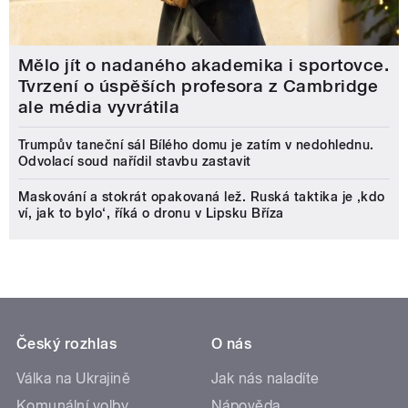
Mělo jít o nadaného akademika i sportovce.
Tvrzení o úspěších profesora z Cambridge
ale média vyvrátila
Trumpův taneční sál Bílého domu je zatím v nedohlednu.
Odvolací soud nařídil stavbu zastavit
Maskování a stokrát opakovaná lež. Ruská taktika je ‚kdo
ví, jak to bylo‘, říká o dronu v Lipsku Bříza
Český rozhlas
O nás
Válka na Ukrajině
Jak nás naladíte
Komunální volby
Nápověda