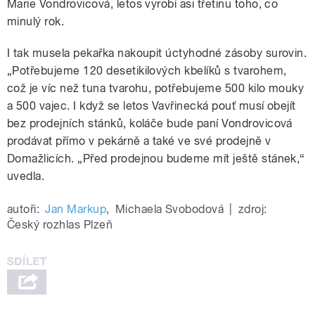
Marie Vondrovicová, letos vyrobí asi třetinu toho, co
minulý rok.
I tak musela pekařka nakoupit úctyhodné zásoby surovin.
„Potřebujeme 120 desetikilových kbelíků s tvarohem,
což je víc než tuna tvarohu, potřebujeme 500 kilo mouky
a 500 vajec. I když se letos Vavřinecká pouť musí obejít
bez prodejních stánků, koláče bude paní Vondrovicová
prodávat přímo v pekárně a také ve své prodejně v
Domažlicích. „Před prodejnou budeme mít ještě stánek,“
uvedla.
autoři:
Jan Markup
,
Michaela Svobodová
|
zdroj:
Český rozhlas Plzeň