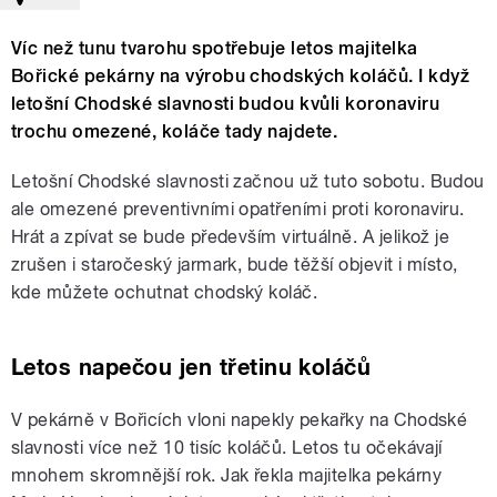
Víc než tunu tvarohu spotřebuje letos majitelka
Bořické pekárny na výrobu chodských koláčů. I když
letošní Chodské slavnosti budou kvůli koronaviru
trochu omezené, koláče tady najdete.
Letošní Chodské slavnosti začnou už tuto sobotu. Budou
ale omezené preventivními opatřeními proti koronaviru.
Hrát a zpívat se bude především virtuálně. A jelikož je
zrušen i staročeský jarmark, bude těžší objevit i místo,
kde můžete ochutnat chodský koláč.
Letos napečou jen třetinu koláčů
V pekárně v Bořicích vloni napekly pekařky na Chodské
slavnosti více než 10 tisíc koláčů. Letos tu očekávají
mnohem skromnější rok. Jak řekla majitelka pekárny