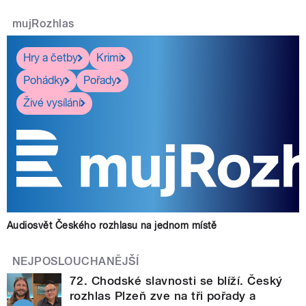
mujRozhlas
Hry a četby
Krimi
Pohádky
Pořady
Živé vysílání
Audiosvět Českého rozhlasu na jednom místě
NEJPOSLOUCHANĚJŠÍ
72. Chodské slavnosti se blíží. Český
rozhlas Plzeň zve na tři pořady a