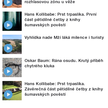
rozhlasovou zónu u věže
Hans Kollibabe: Prst trpaslíka. První
část pětidílné četby z knihy
šumavských pověstí
Vyhlídka nade Mží láká milence i turisty
Oskar Baum: Rána osudu. Krutý příběh
chytrého kluka
Hans Kollibabe: Prst trpaslíka.
Závěrečná část pětidílné četby z knihy
šumavských pověstí