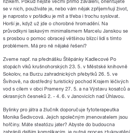
rizikem. Pokud nejste věcmi přímo zavaleni, orientujete
se v nich, používáte je, nebo vám nějak zpříjemňují život,
je naprosto v pořádku je mít a třeba i trochu syslovat.
Horší je, když už jde o chorobné hromadění. Na
průvodkyni laskavým minimalismem Marcelu Janskou se
s prosbou o pomoc obracejí většinou blízcí lidí s tímto
problémem. Má pro ně nějaké řešení?
Zveme např. na přednášku Štěpánky Kadlecové Po
stopách vlků krušnohorských 23. 5. v Městské knihovně
Sokolov, na Burzu zahradnických přebytků 26. 5. ve
Švihově, na dostředný turistický pochod Krajem léčivých
vod s cílem v obci Prameny 27. 5. a na Výstavu kosatců a
okrasných česneků 2. - 4. 6. v Janovicích nad Úhlavou.
Bylinky pro játra a žlučník doporučuje fytoterapeutka
Monika Šedivcová. Jejich společným jmenovatelem jsou
hořčiny. Máte steatózu jater? Abyste do budoucna
zabránili dalším komplikacím, je nutné proces ztukovatění