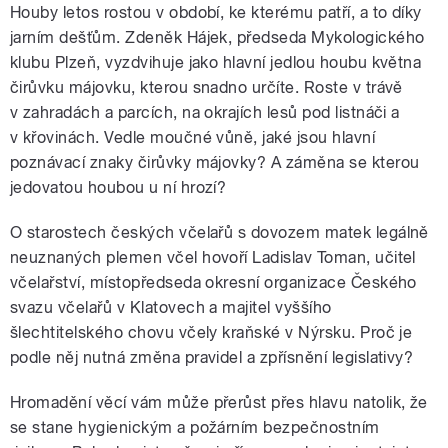
Houby letos rostou v období, ke kterému patří, a to díky
jarním dešťům. Zdeněk Hájek, předseda Mykologického
klubu Plzeň, vyzdvihuje jako hlavní jedlou houbu května
čirůvku májovku, kterou snadno určíte. Roste v trávě
v zahradách a parcích, na okrajích lesů pod listnáči a
v křovinách. Vedle moučné vůně, jaké jsou hlavní
poznávací znaky čirůvky májovky? A záměna se kterou
jedovatou houbou u ní hrozí?
O starostech českých včelařů s dovozem matek legálně
neuznaných plemen včel hovoří Ladislav Toman, učitel
včelařství, místopředseda okresní organizace Českého
svazu včelařů v Klatovech a majitel vyššího
šlechtitelského chovu včely kraňské v Nýrsku. Proč je
podle něj nutná změna pravidel a zpřísnění legislativy?
Hromadění věcí vám může přerůst přes hlavu natolik, že
se stane hygienickým a požárním bezpečnostním