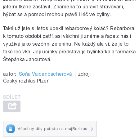
jaterní tkáně zastavit. Znamená to upravit stravování,
hýbat se a pomoci mohou právě i léčivé byliny.
Také už jste si letos upekli rebarborový koláč? Rebarbora
k tomuto období patří, asi všichni ji známe a řada z nás i
využívá jako sezónní zeleninu. Ne každý ale ví, že je to
také léčivka. Její účinky představuje bylinkářka a farmářka
Štěpánka Janoutová.
autor:
Soňa Vaicenbacherová
|
zdroj:
Český rozhlas Plzeň
Všechny díly pořadu na mujRozhlas