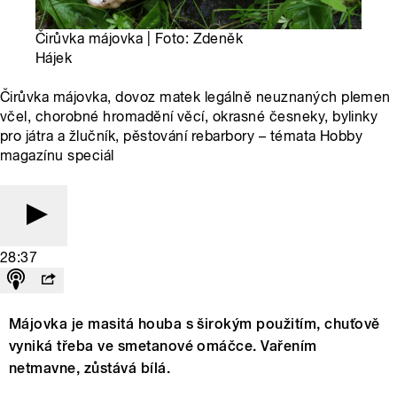
Čirůvka májovka | Foto: Zdeněk
Hájek
Čirůvka májovka, dovoz matek legálně neuznaných plemen
včel, chorobné hromadění věcí, okrasné česneky, bylinky
pro játra a žlučník, pěstování rebarbory – témata Hobby
magazínu speciál
28:37
Májovka je masitá houba s širokým použitím, chuťově
vyniká třeba ve smetanové omáčce. Vařením
netmavne, zůstává bílá.