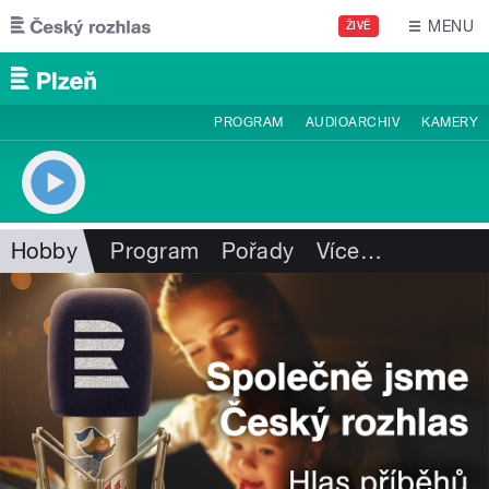
Přejít k hlavnímu obsahu
MENU
ŽIVĚ
PROGRAM
AUDIOARCHIV
KAMERY
Hobby
Program
Pořady
Více
…