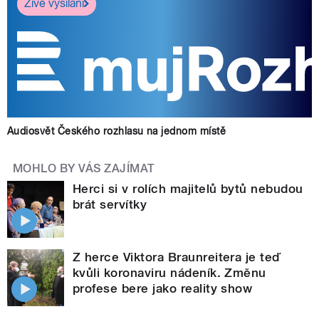
Živé vysílání
Audiosvět Českého rozhlasu na jednom místě
MOHLO BY VÁS ZAJÍMAT
Herci si v rolích majitelů bytů nebudou
brát servítky
Z herce Viktora Braunreitera je teď
kvůli koronaviru nádeník. Změnu
profese bere jako reality show