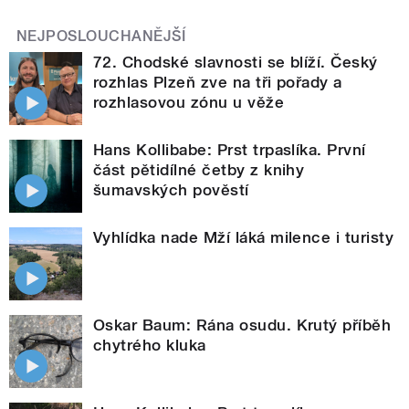
NEJPOSLOUCHANĚJŠÍ
72. Chodské slavnosti se blíží. Český
rozhlas Plzeň zve na tři pořady a
rozhlasovou zónu u věže
Hans Kollibabe: Prst trpaslíka. První
část pětidílné četby z knihy
šumavských pověstí
Vyhlídka nade Mží láká milence i turisty
Oskar Baum: Rána osudu. Krutý příběh
chytrého kluka