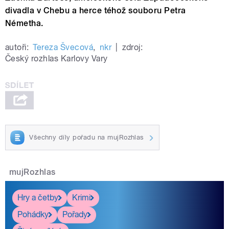
divadla v Chebu a herce téhož souboru Petra
Németha.
autoři:
Tereza Švecová
,
nkr
|
zdroj:
Český rozhlas Karlovy Vary
Všechny díly pořadu na mujRozhlas
mujRozhlas
Hry a četby
Krimi
Pohádky
Pořady