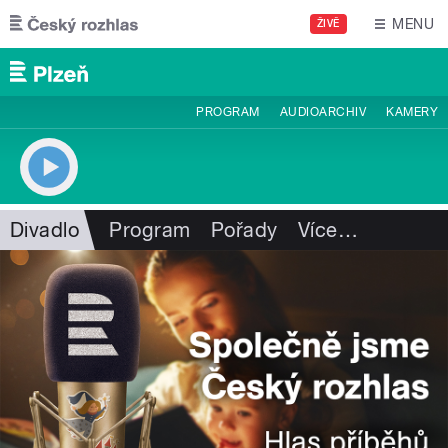
Přejít k hlavnímu obsahu
MENU
ŽIVĚ
PROGRAM
AUDIOARCHIV
KAMERY
Divadlo
Program
Pořady
Více
…