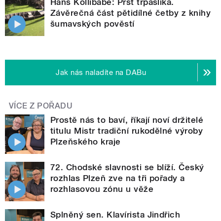
Hans Kollibabe: Prst trpaslíka.
Závěrečná část pětidílné četby z knihy
šumavských pověstí
Jak nás naladíte na DABu
VÍCE Z POŘADU
Prostě nás to baví, říkají noví držitelé
titulu Mistr tradiční rukodělné výroby
Plzeňského kraje
72. Chodské slavnosti se blíží. Český
rozhlas Plzeň zve na tři pořady a
rozhlasovou zónu u věže
Splněný sen. Klavírista Jindřich