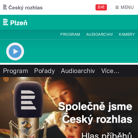
Přejít k hlavnímu obsahu
MENU
ŽIVĚ
PROGRAM
AUDIOARCHIV
KAMERY
Program
Pořady
Audioarchiv
Více
…