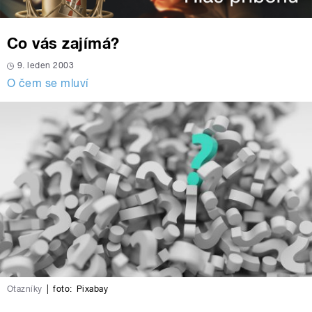
Co vás zajímá?
9. leden 2003
O čem se mluví
Otazníky
|
foto:
Pixabay