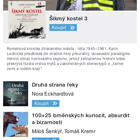
Šikmý kostel 3
Koupit
Románová kronika ztraceného města - léta 1945–1961. Karin
Lednická předkládá do značné míry převratný, dosavadní paradigma
měnící obraz hornického regionu, jehož zahlazenou historii stále
překrývá tlustá vrstva mýtů a zakořeněných stereotypů o „černé
zemi a rudém kraji“.
Druhá strana řeky
Nora Eckhardtová
Koupit
100+25 brněnských kuriozit, absurdit
a bizarností
Miloš Šenkýř, Tomáš Kremr