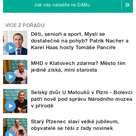
Jak nás naladíte na DABu
VÍCE Z POŘADU
Děti, senioři a sport. Myslí se
dostatečně na pohyb? Patrik Nacher a
Karel Haas hosty Tomáše Pancíře
MHD v Klatovech zdarma? Město tím
jedině získá, míní starosta
Selský dvůr U Matoušů v Plzni - Bolevci
patří nově pod správu Národního muzea
v přírodě
Starý Plzenec slaví velké jubileum,
obyvatelé se těší z řady novinek