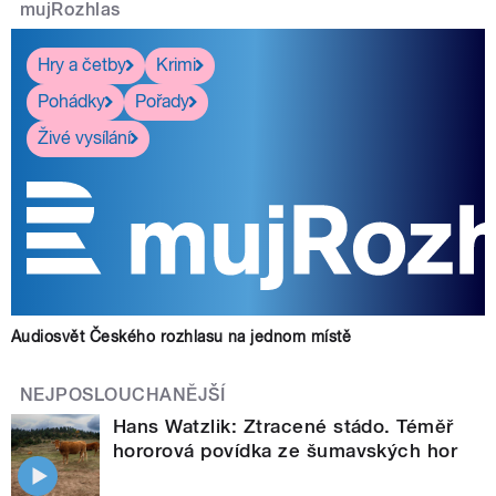
mujRozhlas
Hry a četby
Krimi
Pohádky
Pořady
Živé vysílání
Audiosvět Českého rozhlasu na jednom místě
NEJPOSLOUCHANĚJŠÍ
Hans Watzlik: Ztracené stádo. Téměř
hororová povídka ze šumavských hor