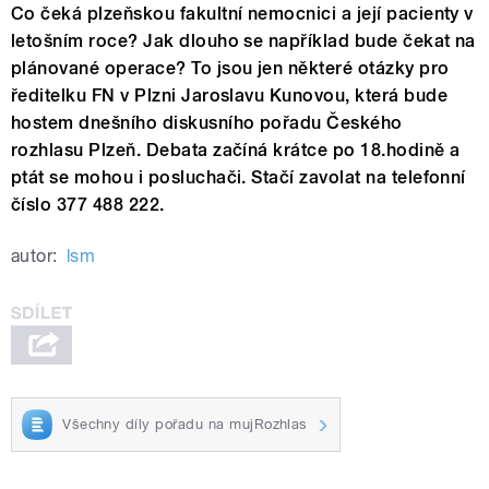
Co čeká plzeňskou fakultní nemocnici a její pacienty v
letošním roce? Jak dlouho se například bude čekat na
plánované operace? To jsou jen některé otázky pro
ředitelku FN v Plzni Jaroslavu Kunovou, která bude
hostem dnešního diskusního pořadu Českého
rozhlasu Plzeň. Debata začíná krátce po 18.hodině a
ptát se mohou i posluchači. Stačí zavolat na telefonní
číslo 377 488 222.
autor:
lsm
Všechny díly pořadu na mujRozhlas