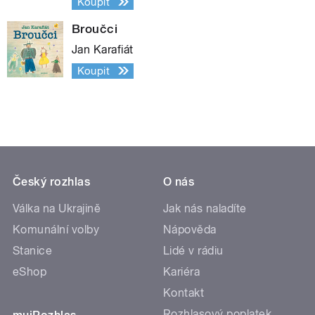
Koupit
Broučci
Jan Karafiát
Koupit
Český rozhlas
O nás
Válka na Ukrajině
Jak nás naladíte
Komunální volby
Nápověda
Stanice
Lidé v rádiu
eShop
Kariéra
Kontakt
Rozhlasový poplatek